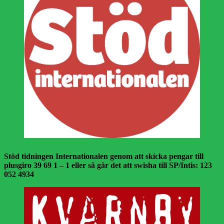
Stöd tidningen Internationalen genom att skicka pengar till
plusgiro 39 69 1 – 1 eller så går det att swisha till SP/Intis: 123
052 4934