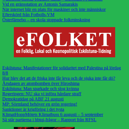
Vid en gränsstation av Antonis Samarakis
När internet blir en plats för maskiner och inte människor
Efterskörd från Fotbolls-VM
Österfärnebo – en skola stoppade folkminskning
Eskilstuna: Manifestationer för solidaritet med Palestina på lördag
8/8
Hur blev det att de friska inte får leva och de sjuka inte får dö?
Årsdagen av atombomben över Hiroshima
Eskilstuna: Man sparkade och slog kvinna
Regeringen: NU ska vi införa hårdare straff
Demokratidag på ABF 21 augusti
MP: Sörmland behöver en grön regering!
Sanktioner är krigföring i det tysta
KlimatHoppMötets Klimatbuss 6 augusti – 5 september
Så står partierna i hbtqi-frågor – Rapport från RFSL