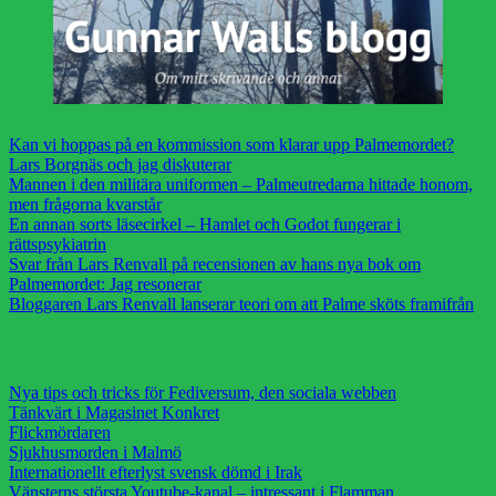
Kan vi hoppas på en kommission som klarar upp Palmemordet?
Lars Borgnäs och jag diskuterar
Mannen i den militära uniformen – Palmeutredarna hittade honom,
men frågorna kvarstår
En annan sorts läsecirkel – Hamlet och Godot fungerar i
rättspsykiatrin
Svar från Lars Renvall på recensionen av hans nya bok om
Palmemordet: Jag resonerar
Bloggaren Lars Renvall lanserar teori om att Palme sköts framifrån
Nya tips och tricks för Fediversum, den sociala webben
Tänkvärt i Magasinet Konkret
Flickmördaren
Sjukhusmorden i Malmö
Internationellt efterlyst svensk dömd i Irak
Vänsterns största Youtube-kanal – intressant i Flamman