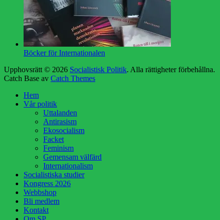
Böcker för Internationalen
Upphovsrätt © 2026
Socialistisk Politik
. Alla rättigheter förbehållna.
Catch Base av
Catch Themes
Rulla
Hem
upp
Vår politik
Uttalanden
Antirasism
Ekosocialism
Facket
Feminism
Gemensam välfärd
Internationalism
Socialistiska studier
Kongress 2026
Webbshop
Bli medlem
Kontakt
Om SP