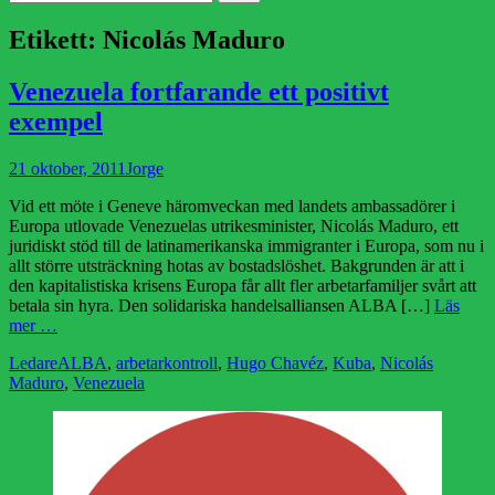
efter:
Etikett:
Nicolás Maduro
Venezuela fortfarande ett positivt
exempel
Publicerad
Författare
21 oktober, 2011
Jorge
den
Vid ett möte i Geneve häromveckan med landets ambassadörer i
Europa utlovade Venezuelas utrikesminister, Nicolás Maduro, ett
juridiskt stöd till de latinamerikanska immigranter i Europa, som nu i
allt större utsträckning hotas av bostadslöshet. Bakgrunden är att i
den kapitalistiska krisens Europa får allt fler arbetarfamiljer svårt att
betala sin hyra. Den solidariska handelsalliansen ALBA […]
Läs
mer …
Kategorier
Etiketter
Ledare
ALBA
,
arbetarkontroll
,
Hugo Chavéz
,
Kuba
,
Nicolás
Maduro
,
Venezuela