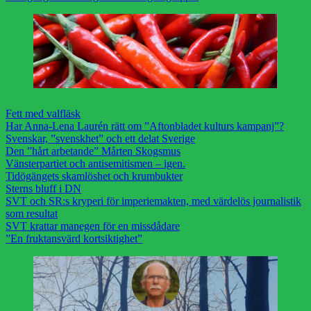
Fett med valfläsk
Har Anna-Lena Laurén rätt om ”Aftonbladet kulturs kampanj”?
Svenskar, ”svenskhet” och ett delat Sverige
Den ”hårt arbetande” Mårten Skogsmus
Vänsterpartiet och antisemitismen – igen.
Tidögängets skamlöshet och krumbukter
Sterns bluff i DN
SVT och SR:s kryperi för imperiemakten, med värdelös journalistik
som resultat
SVT krattar manegen för en missdådare
”En fruktansvärd kortsiktighet”