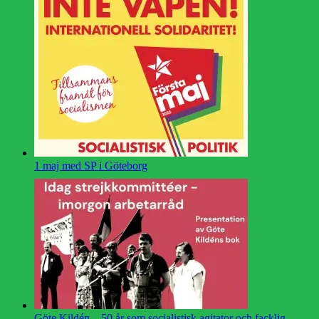
1 maj med SP i Göteborg
Göte Kildén – 50 år som socialistisk agitator och facklig