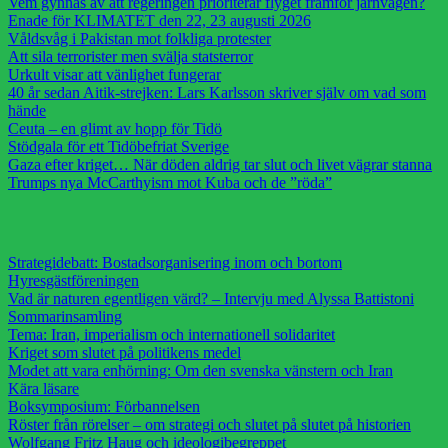
Vem gynnas av att regeringen prioriterar flyget framför järnvägen?
Enade för KLIMATET den 22, 23 augusti 2026
Våldsvåg i Pakistan mot folkliga protester
Att sila terrorister men svälja statsterror
Urkult visar att vänlighet fungerar
40 år sedan Aitik-strejken: Lars Karlsson skriver själv om vad som
hände
Ceuta – en glimt av hopp för Tidö
Stödgala för ett Tidöbefriat Sverige
Gaza efter kriget… När döden aldrig tar slut och livet vägrar stanna
Trumps nya McCarthyism mot Kuba och de ”röda”
Strategidebatt: Bostadsorganisering inom och bortom
Hyresgästföreningen
Vad är naturen egentligen värd? – Intervju med Alyssa Battistoni
Sommarinsamling
Tema: Iran, imperialism och internationell solidaritet
Kriget som slutet på politikens medel
Modet att vara enhörning: Om den svenska vänstern och Iran
Kära läsare
Boksymposium: Förbannelsen
Röster från rörelser – om strategi och slutet på slutet på historien
Wolfgang Fritz Haug och ideologibegreppet