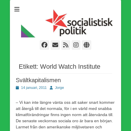
Som medlem i Socialistisk Politik är du medlem i den
Socialistisk Politik
världsomfattande socialistiska Fjärde Internationalen och en viktig
tillgång i kampen för en socialistisk framtid!
Facebook
E-
Webbflöde
Instagram
Webbplats
post
Etikett:
World Watch Institute
Svältkapitalismen
Publicerad
Författare
14 januari, 2011
Jorge
den
– Vi kan inte längre vänta oss att saker snart kommer
att återgå till det normala, för i en värld med snabba
klimatförändringar finns ingen norm att återvända till.
De senaste veckornas sociala oro är bara en början.
Larmet från den amerikanske miljövetaren och