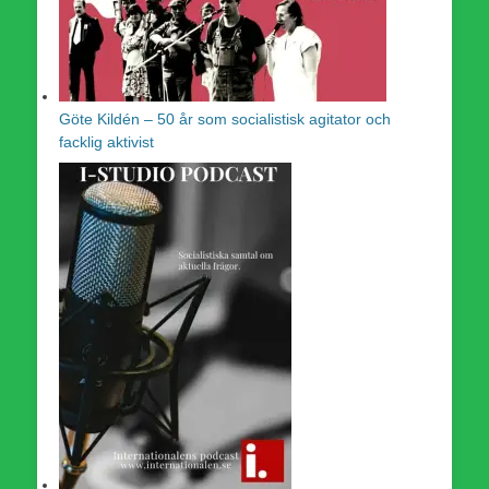
Göte Kildén – 50 år som socialistisk agitator och
facklig aktivist