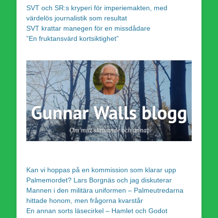
SVT och SR:s kryperi för imperiemakten, med
värdelös journalistik som resultat
SVT krattar manegen för en missdådare
”En fruktansvärd kortsiktighet”
Kan vi hoppas på en kommission som klarar upp
Palmemordet? Lars Borgnäs och jag diskuterar
Mannen i den militära uniformen – Palmeutredarna
hittade honom, men frågorna kvarstår
En annan sorts läsecirkel – Hamlet och Godot