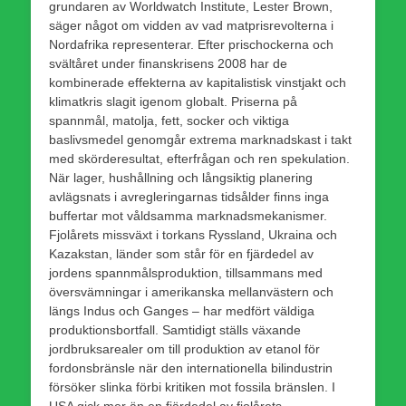
grundaren av Worldwatch Institute, Lester Brown,
säger något om vidden av vad matprisrevolterna i
Nordafrika representerar. Efter prischockerna och
svältåret under finanskrisens 2008 har de
kombinerade effekterna av kapitalistisk vinstjakt och
klimatkris slagit igenom globalt. Priserna på
spannmål, matolja, fett, socker och viktiga
baslivsmedel genomgår extrema marknadskast i takt
med skörderesultat, efterfrågan och ren spekulation.
När lager, hushållning och långsiktig planering
avlägsnats i avregleringarnas tidsålder finns inga
buffertar mot våldsamma marknadsmekanismer.
Fjolårets missväxt i torkans Ryssland, Ukraina och
Kazakstan, länder som står för en fjärdedel av
jordens spannmålsproduktion, tillsammans med
översvämningar i amerikanska mellanvästern och
längs Indus och Ganges – har medfört väldiga
produktionsbortfall. Samtidigt ställs växande
jordbruksarealer om till produktion av etanol för
fordonsbränsle när den internationella bilindustrin
försöker slinka förbi kritiken mot fossila bränslen. I
USA gick mer än en fjärdedel av fjolårets