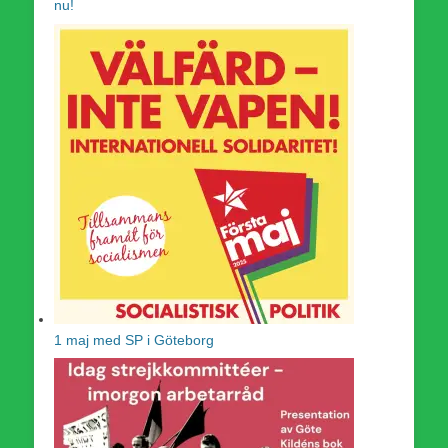
nu!
1 maj med SP i Göteborg