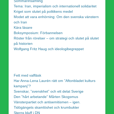
Sommarinsamling
Tema: Iran, imperialism och internationell solidaritet
Kriget som slutet på politikens medel
Modet att vara enhörning: Om den svenska vänstern
och Iran
Kära läsare
Boksymposium: Förbannelsen
Röster från rörelser – om strategi och slutet på slutet
på historien
Wolfgang Fritz Haug och ideologibegreppet
Fett med valfläsk
Har Anna-Lena Laurén rätt om ”Aftonbladet kulturs
kampanj”?
Svenskar, ”svenskhet” och ett delat Sverige
Den ”hårt arbetande” Mårten Skogsmus
Vänsterpartiet och antisemitismen – igen.
Tidögängets skamlöshet och krumbukter
Sterns bluff i DN