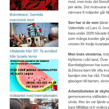
med, men trots det föreslå
per aktie. Det motsvarar et
närmare 6 miljarder går t
Bokrelease: Samtida
marxistisk teori
Sen har vi de som
tjänar
Vattenfalls vd Lars G Jos
bara under 2009 håvade Eo
som många kunder går på k
vinsten för tredje kvartal
Uttalande från SP: Ta avstånd
Men trots vinsterna
, tr
från Israels terror
klyftorna i vårt land. Över
Barnfattigdomen har konst
år.Dessa barn blir ofta kva
familjen inte har råd. Föräl
glasögon till barnen, skr
Arbetslösheten är skyh
Solidaritet med Internationalen
gemensamma välfärden dä
skola. Mer än var fjärde
bara tillfälliga och osäk