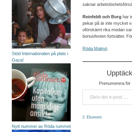
saknar arbetslöshetsförsä
Reinfeldt och Borg
har i
pekar på är inte mycket v
oförskämt rika medan samt
bonusfesten fortsätter. F
Röda Malmö
Stöd Internationalen på plats i
Gaza!
Upptäck 
Prenumerera för a
Skriv din e-post …
Kategorier
Ekonomi
Nytt nummer av Röda rummet