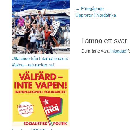
Inläggsnaviger
← Föregående
Föregående
Upproren i Nordafrika
inlägg:
Lämna ett svar
Du måste vara
inloggad
f
Uttalande från Internationalen:
Vakna – det räcker nu!