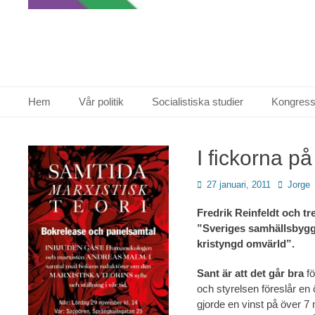
Primär meny
Hoppa
Hem
Vår politik
Socialistiska studier
Kongress
till
innehåll
I fickorna på
Publicerad
Författar
27 januari, 2011
Jorge
den
Fredrik Reinfeldt och tre
”Sveriges samhällsbygg
kristyngd omvärld”.
Sant är att det går bra
f
och styrelsen föreslår en
gjorde en vinst på över 7 