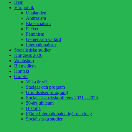
Hem
upp
Vår politik
Uttalanden
Antirasism
Ekosocialism
Facket
Feminism
Gemensam välfärd
Internationalism
Socialistiska studier
Kongress 2026
Webbshop
Bli medlem
Kontakt
Om SP
Vilka är vi?
Stadgar och program
Grundsatser (program)
Socialistisk rikskonferens 2021 – 2023
50-årsjubileum
Historia
Fjärde Internationalen igår och idag
Socialistiska studier