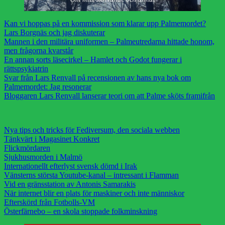
Kan vi hoppas på en kommission som klarar upp Palmemordet?
Lars Borgnäs och jag diskuterar
Mannen i den militära uniformen – Palmeutredarna hittade honom,
men frågorna kvarstår
En annan sorts läsecirkel – Hamlet och Godot fungerar i
rättspsykiatrin
Svar från Lars Renvall på recensionen av hans nya bok om
Palmemordet: Jag resonerar
Bloggaren Lars Renvall lanserar teori om att Palme sköts framifrån
Nya tips och tricks för Fediversum, den sociala webben
Tänkvärt i Magasinet Konkret
Flickmördaren
Sjukhusmorden i Malmö
Internationellt efterlyst svensk dömd i Irak
Vänsterns största Youtube-kanal – intressant i Flamman
Vid en gränsstation av Antonis Samarakis
När internet blir en plats för maskiner och inte människor
Efterskörd från Fotbolls-VM
Österfärnebo – en skola stoppade folkminskning