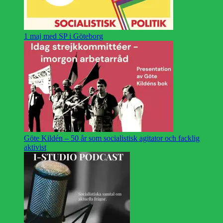
1 maj med SP i Göteborg
Göte Kildén – 50 år som socialistisk agitator och facklig
aktivist