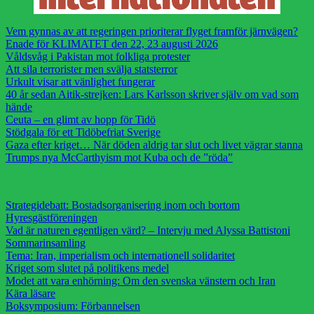
Vem gynnas av att regeringen prioriterar flyget framför järnvägen?
Enade för KLIMATET den 22, 23 augusti 2026
Våldsvåg i Pakistan mot folkliga protester
Att sila terrorister men svälja statsterror
Urkult visar att vänlighet fungerar
40 år sedan Aitik-strejken: Lars Karlsson skriver själv om vad som
hände
Ceuta – en glimt av hopp för Tidö
Stödgala för ett Tidöbefriat Sverige
Gaza efter kriget… När döden aldrig tar slut och livet vägrar stanna
Trumps nya McCarthyism mot Kuba och de ”röda”
Strategidebatt: Bostadsorganisering inom och bortom
Hyresgästföreningen
Vad är naturen egentligen värd? – Intervju med Alyssa Battistoni
Sommarinsamling
Tema: Iran, imperialism och internationell solidaritet
Kriget som slutet på politikens medel
Modet att vara enhörning: Om den svenska vänstern och Iran
Kära läsare
Boksymposium: Förbannelsen