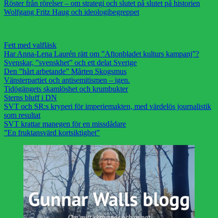
Röster från rörelser – om strategi och slutet på slutet på historien
Wolfgang Fritz Haug och ideologibegreppet
Fett med valfläsk
Har Anna-Lena Laurén rätt om ”Aftonbladet kulturs kampanj”?
Svenskar, ”svenskhet” och ett delat Sverige
Den ”hårt arbetande” Mårten Skogsmus
Vänsterpartiet och antisemitismen – igen.
Tidögängets skamlöshet och krumbukter
Sterns bluff i DN
SVT och SR:s kryperi för imperiemakten, med värdelös journalistik
som resultat
SVT krattar manegen för en missdådare
”En fruktansvärd kortsiktighet”