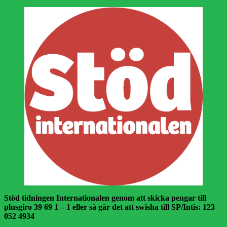
inlägg:
Stöd tidningen Internationalen genom att skicka pengar till
plusgiro 39 69 1 – 1 eller så går det att swisha till SP/Intis: 123
052 4934