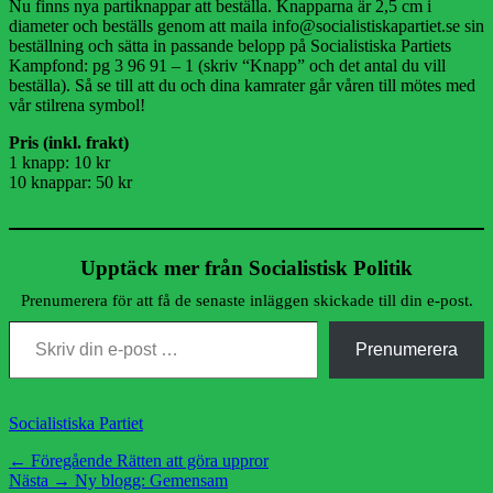
Nu finns nya partiknappar att beställa. Knapparna är 2,5 cm i
diameter och beställs genom att maila info@socialistiskapartiet.se sin
beställning och sätta in passande belopp på Socialistiska Partiets
Kampfond: pg 3 96 91 – 1 (skriv “Knapp” och det antal du vill
beställa). Så se till att du och dina kamrater går våren till mötes med
vår stilrena symbol!
Pris (inkl. frakt)
1 knapp: 10 kr
10 knappar: 50 kr
Upptäck mer från Socialistisk Politik
Prenumerera för att få de senaste inläggen skickade till din e-post.
Skriv din e-post …
Prenumerera
Kategorier
Socialistiska Partiet
Inläggsnavigering
Föregående
← Föregående
Rätten att göra uppror
Nästa
inlägg:
Nästa →
Ny blogg: Gemensam