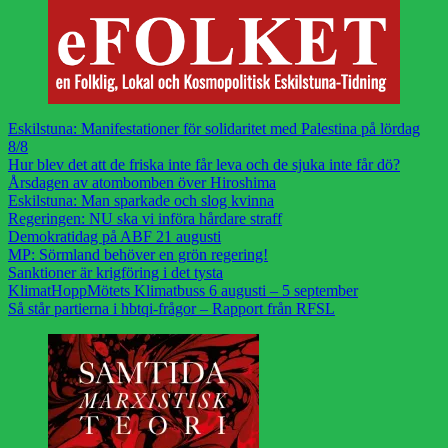
Eskilstuna: Manifestationer för solidaritet med Palestina på lördag
8/8
Hur blev det att de friska inte får leva och de sjuka inte får dö?
Årsdagen av atombomben över Hiroshima
Eskilstuna: Man sparkade och slog kvinna
Regeringen: NU ska vi införa hårdare straff
Demokratidag på ABF 21 augusti
MP: Sörmland behöver en grön regering!
Sanktioner är krigföring i det tysta
KlimatHoppMötets Klimatbuss 6 augusti – 5 september
Så står partierna i hbtqi-frågor – Rapport från RFSL