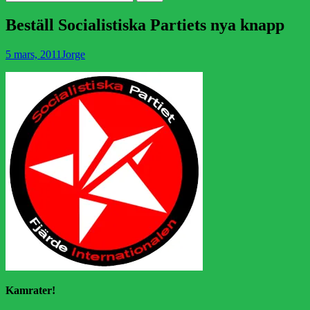
efter:
Beställ Socialistiska Partiets nya knapp
Publicerad
Författare
5 mars, 2011
Jorge
den
Kamrater!