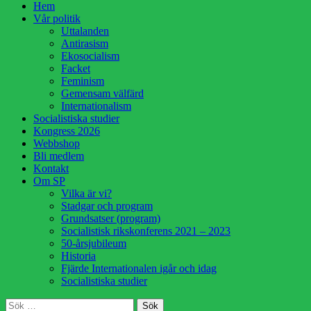
Hoppa
Hem
till
Vår politik
innehåll
Uttalanden
Antirasism
Ekosocialism
Facket
Feminism
Gemensam välfärd
Internationalism
Socialistiska studier
Kongress 2026
Webbshop
Bli medlem
Kontakt
Om SP
Vilka är vi?
Stadgar och program
Grundsatser (program)
Socialistisk rikskonferens 2021 – 2023
50-årsjubileum
Historia
Fjärde Internationalen igår och idag
Socialistiska studier
Sök
Sök