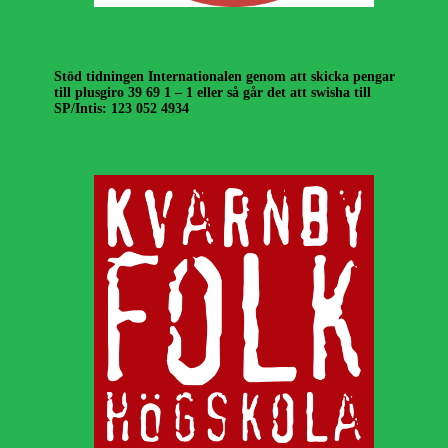
Stöd tidningen Internationalen genom att skicka pengar
till plusgiro 39 69 1 – 1 eller så går det att swisha till
SP/Intis: 123 052 4934