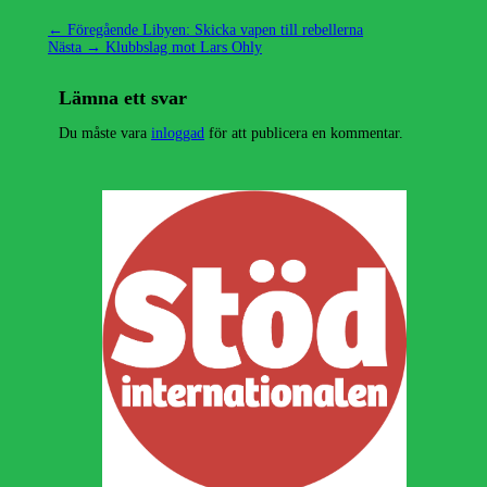
Inläggsnavigering
Föregående
← Föregående
Libyen: Skicka vapen till rebellerna
Nästa
inlägg:
Nästa →
Klubbslag mot Lars Ohly
inlägg:
Lämna ett svar
Du måste vara
inloggad
för att publicera en kommentar.