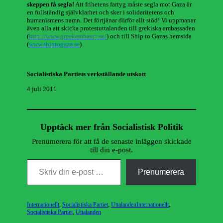
skeppen få segla!
Att frihetens fartyg måste segla mot Gaza är
en fullständig självklarhet och sker i solidaritetens och
humanismens namn. Det förtjänar därför allt stöd! Vi uppmanar
även alla att skicka protestuttalanden till grekiska ambassaden
(
http://www.greekembassy.se/
) och till Ship to Gazas hemsida
(
www.shiptogaza.se
)
Socialistiska Partiets verkställande utskott
4 juli 2011
Upptäck mer från Socialistisk Politik
Prenumerera för att få de senaste inläggen skickade
till din e-post.
Skriv din e-post …
Prenumerera
Kategorier
Etiketter
Internationellt
,
Socialistiska Partiet
,
Uttalanden
Internationellt
,
Socialistiska Partiet
,
Uttalanden