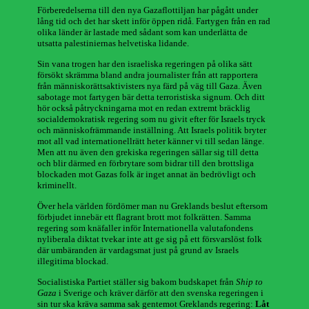
Förberedelserna till den nya Gazaflottiljan har pågått under
lång tid och det har skett inför öppen ridå. Fartygen från en rad
olika länder är lastade med sådant som kan underlätta de
utsatta palestiniernas helvetiska lidande.
Sin vana trogen har den israeliska regeringen på olika sätt
försökt skrämma bland andra journalister från att rapportera
från människorättsaktivisters nya färd på väg till Gaza. Även
sabotage mot fartygen bär detta terroristiska signum. Och ditt
hör också påtryckningarna mot en redan extremt bräcklig
socialdemokratisk regering som nu givit efter för Israels tryck
och människofrämmande inställning. Att Israels politik bryter
mot all vad internationellrätt heter känner vi till sedan länge.
Men att nu även den grekiska regeringen sällar sig till detta
och blir därmed en förbrytare som bidrar till den brottsliga
blockaden mot Gazas folk är inget annat än bedrövligt och
kriminellt.
Över hela världen fördömer man nu Greklands beslut eftersom
förbjudet innebär ett flagrant brott mot folkrätten. Samma
regering som knäfaller inför Internationella valutafondens
nyliberala diktat tvekar inte att ge sig på ett försvarslöst folk
där umbäranden är vardagsmat just på grund av Israels
illegitima blockad.
Socialistiska Partiet ställer sig bakom budskapet från
Ship to
Gaza
i Sverige och kräver därför att den svenska regeringen i
sin tur ska kräva samma sak gentemot Greklands regering:
Låt