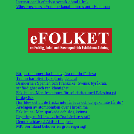
Internationellt efterlyst svensk dömd i Irak
Vänsterns största Youtube-kanal – intressant i Flamman
Ett postnummer ska inte avgöra om du får leva
Trump har blivit fyrstjärnig general
Bränderna i Spanien och Frankrike: Svensk byråkrati,
senfärdighet och ren klantighet
Eskilstuna: Manifestationer för solidaritet med Palestina på
lördag 8/8
Hur blev det att de friska inte får leva och de sjuka inte får dö?
Årsdagen av atombomben över Hiroshima
Eskilstuna: Man sparkade och slog kvinna
Regeringen: NU ska vi införa hårdare straff
Demokratidag på ABF 21 augusti
MP: Sörmland behöver en grön regering!