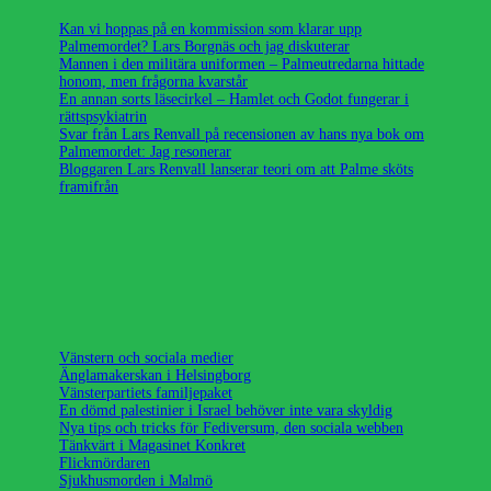
Kan vi hoppas på en kommission som klarar upp
Palmemordet? Lars Borgnäs och jag diskuterar
Mannen i den militära uniformen – Palmeutredarna hittade
honom, men frågorna kvarstår
En annan sorts läsecirkel – Hamlet och Godot fungerar i
rättspsykiatrin
Svar från Lars Renvall på recensionen av hans nya bok om
Palmemordet: Jag resonerar
Bloggaren Lars Renvall lanserar teori om att Palme sköts
framifrån
Vänstern och sociala medier
Änglamakerskan i Helsingborg
Vänsterpartiets familjepaket
En dömd palestinier i Israel behöver inte vara skyldig
Nya tips och tricks för Fediversum, den sociala webben
Tänkvärt i Magasinet Konkret
Flickmördaren
Sjukhusmorden i Malmö