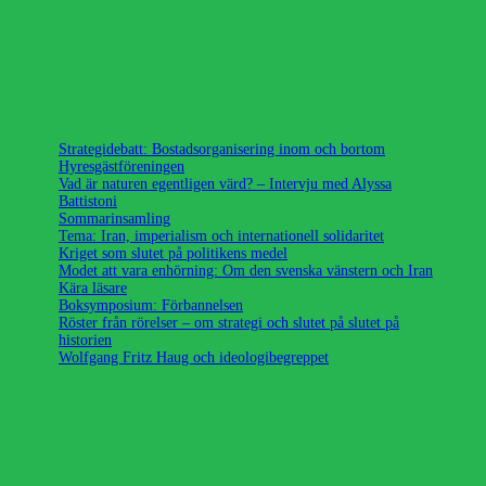
Strategidebatt: Bostadsorganisering inom och bortom
Hyresgästföreningen
Vad är naturen egentligen värd? – Intervju med Alyssa
Battistoni
Sommarinsamling
Tema: Iran, imperialism och internationell solidaritet
Kriget som slutet på politikens medel
Modet att vara enhörning: Om den svenska vänstern och Iran
Kära läsare
Boksymposium: Förbannelsen
Röster från rörelser – om strategi och slutet på slutet på
historien
Wolfgang Fritz Haug och ideologibegreppet