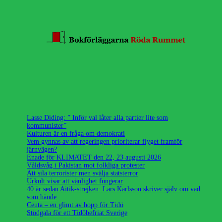
Lasse Diding: ” Inför val låter alla partier lite som
kommunister”
Kulturen är en fråga om demokrati
Vem gynnas av att regeringen prioriterar flyget framför
järnvägen?
Enade för KLIMATET den 22, 23 augusti 2026
Våldsvåg i Pakistan mot folkliga protester
Att sila terrorister men svälja statsterror
Urkult visar att vänlighet fungerar
40 år sedan Aitik-strejken: Lars Karlsson skriver själv om vad
som hände
Ceuta – en glimt av hopp för Tidö
Stödgala för ett Tidöbefriat Sverige