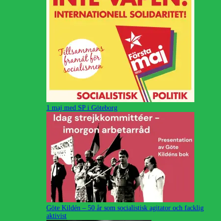
1 maj med SP i Göteborg
Göte Kildén – 50 år som socialistisk agitator och facklig
aktivist