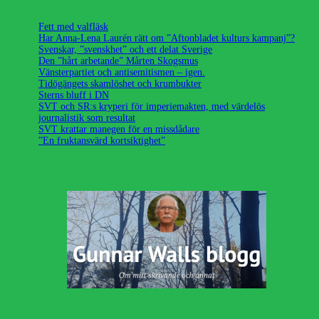
Fett med valfläsk
Har Anna-Lena Laurén rätt om ”Aftonbladet kulturs kampanj”?
Svenskar, ”svenskhet” och ett delat Sverige
Den ”hårt arbetande” Mårten Skogsmus
Vänsterpartiet och antisemitismen – igen.
Tidögängets skamlöshet och krumbukter
Sterns bluff i DN
SVT och SR:s kryperi för imperiemakten, med värdelös
journalistik som resultat
SVT krattar manegen för en missdådare
”En fruktansvärd kortsiktighet”