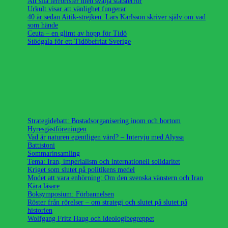
Att sila terrorister men svälja statsterror
Urkult visar att vänlighet fungerar
40 år sedan Aitik-strejken: Lars Karlsson skriver själv om vad
som hände
Ceuta – en glimt av hopp för Tidö
Stödgala för ett Tidöbefriat Sverige
Strategidebatt: Bostadsorganisering inom och bortom
Hyresgästföreningen
Vad är naturen egentligen värd? – Intervju med Alyssa
Battistoni
Sommarinsamling
Tema: Iran, imperialism och internationell solidaritet
Kriget som slutet på politikens medel
Modet att vara enhörning: Om den svenska vänstern och Iran
Kära läsare
Boksymposium: Förbannelsen
Röster från rörelser – om strategi och slutet på slutet på
historien
Wolfgang Fritz Haug och ideologibegreppet