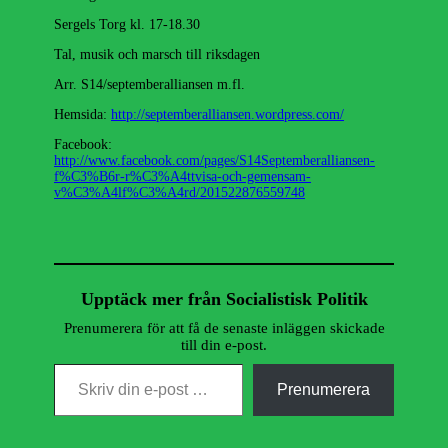
Sergels Torg kl. 17-18.30
Tal, musik och marsch till riksdagen
Arr. S14/septemberalliansen m.fl.
Hemsida:
http://septemberalliansen.wordpress.com/
Facebook:
http://www.facebook.com/pages/S14Septemberalliansen-
f%C3%B6r-r%C3%A4ttvisa-och-gemensam-
v%C3%A4lf%C3%A4rd/201522876559748
Upptäck mer från Socialistisk Politik
Prenumerera för att få de senaste inläggen skickade
till din e-post.
Skriv din e-post …
Prenumerera