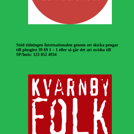
Stöd tidningen Internationalen genom att skicka pengar
till plusgiro 39 69 1 – 1 eller så går det att swisha till
SP/Intis: 123 052 4934