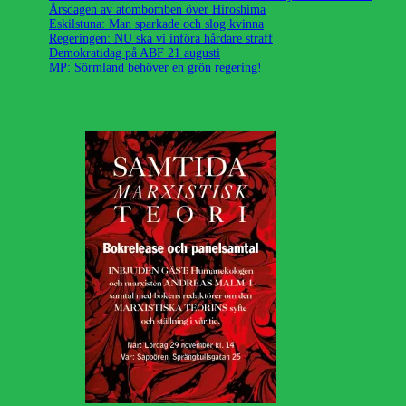
Årsdagen av atombomben över Hiroshima
Eskilstuna: Man sparkade och slog kvinna
Regeringen: NU ska vi införa hårdare straff
Demokratidag på ABF 21 augusti
MP: Sörmland behöver en grön regering!