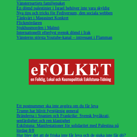
Vänsterpartiets familjepaket
En dömd palestinier i Israel behöver inte vara skyldig
Nya tips och tricks för Fediversum, den sociala webben
Tänkvärt i Magasinet Konkret
Flickmördaren
Sjukhusmorden i Malmö
Internationellt efterlyst svensk dömd i Irak
Vänsterns största Youtube-kanal – intressant i Flamman
Ett postnummer ska inte avgöra om du får leva
Trump har blivit fyrstjärnig general
Bränderna i Spanien och Frankrike: Svensk byråkrati,
senfärdighet och ren klantighet
Eskilstuna: Manifestationer för solidaritet med Palestina på
lördag 8/8
Hur blev det att de friska inte får leva och de sjuka inte får dö?