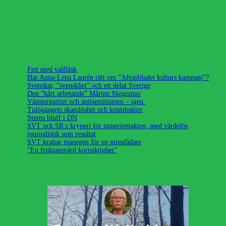
Fett med valfläsk
Har Anna-Lena Laurén rätt om ”Aftonbladet kulturs kampanj”?
Svenskar, ”svenskhet” och ett delat Sverige
Den ”hårt arbetande” Mårten Skogsmus
Vänsterpartiet och antisemitismen – igen.
Tidögängets skamlöshet och krumbukter
Sterns bluff i DN
SVT och SR:s kryperi för imperiemakten, med värdelös
journalistik som resultat
SVT krattar manegen för en missdådare
”En fruktansvärd kortsiktighet”