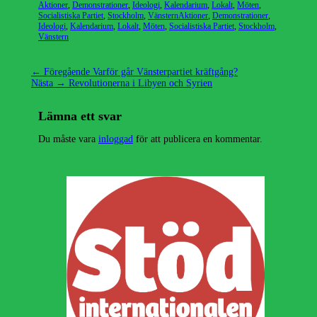
Kategorier
Aktioner
,
Demonstrationer
,
Ideologi
,
Kalendarium
,
Lokalt
,
Möten
,
Etiketter
Socialistiska Partiet
,
Stockholm
,
Vänstern
Aktioner
,
Demonstrationer
,
Ideologi
,
Kalendarium
,
Lokalt
,
Möten
,
Socialistiska Partiet
,
Stockholm
,
Vänstern
Inläggsnavigering
Föregående
← Föregående
Varför går Vänsterpartiet kräftgång?
Nästa
inlägg:
Nästa →
Revolutionerna i Libyen och Syrien
inlägg:
Lämna ett svar
Du måste vara
inloggad
för att publicera en kommentar.