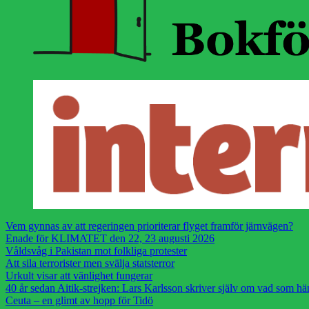
Vem gynnas av att regeringen prioriterar flyget framför järnvägen?
Enade för KLIMATET den 22, 23 augusti 2026
Våldsvåg i Pakistan mot folkliga protester
Att sila terrorister men svälja statsterror
Urkult visar att vänlighet fungerar
40 år sedan Aitik-strejken: Lars Karlsson skriver själv om vad som h
Ceuta – en glimt av hopp för Tidö