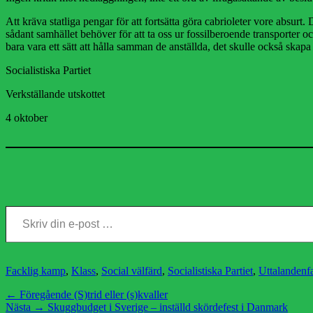
Att kräva statliga pengar för att fortsätta göra cabrioleter vore absurt
sådant samhället behöver för att ta oss ur fossilberoende transporter
bara vara ett sätt att hålla samman de anställda, det skulle också skapa
Socialistiska Partiet
Verkställande utskottet
4 oktober
Skriv din e-post …
Kategorier
E
Facklig kamp
,
Klass
,
Social välfärd
,
Socialistiska Partiet
,
Uttalanden
f
Inläggsnavigering
Föregående
← Föregående
(S)trid eller (s)kvaller
Nästa
inlägg:
Nästa →
Skuggbudget i Sverige – inställd skördefest i Danmark