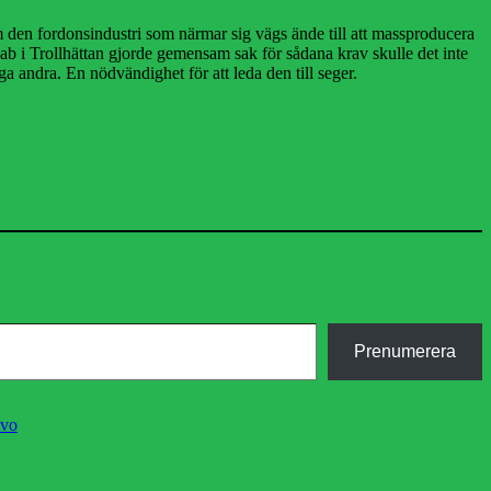
a om den fordonsindustri som närmar sig vägs ände till att massproducera
ab i Trollhättan gjorde gemensam sak för sådana krav skulle det inte
ga andra. En nödvändighet för att leda den till seger.
Prenumerera
lvo