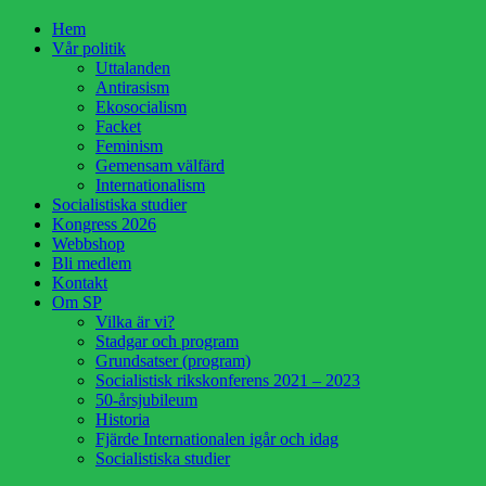
Hoppa
Hem
till
Vår politik
innehåll
Uttalanden
Antirasism
Ekosocialism
Facket
Feminism
Gemensam välfärd
Internationalism
Socialistiska studier
Kongress 2026
Webbshop
Bli medlem
Kontakt
Om SP
Vilka är vi?
Stadgar och program
Grundsatser (program)
Socialistisk rikskonferens 2021 – 2023
50-årsjubileum
Historia
Fjärde Internationalen igår och idag
Socialistiska studier