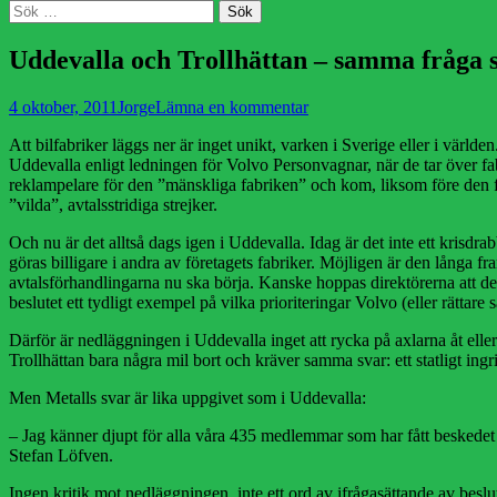
Sök
Sök
efter:
Uddevalla och Trollhättan – samma fråga
Publicerad
Författare
4 oktober, 2011
Jorge
Lämna en kommentar
den
Att bilfabriker läggs ner är inget unikt, varken i Sverige eller i värl
Uddevalla enligt ledningen för Volvo Personvagnar, när de tar över fa
reklampelare för den ”mänskliga fabriken” och kom, liksom före den fab
”vilda”, avtalsstridiga strejker.
Och nu är det alltså dags igen i Uddevalla. Idag är det inte ett krisd
göras billigare i andra av företagets fabriker. Möjligen är den långa 
avtalsförhandlingarna nu ska börja. Kanske hoppas direktörerna att 
beslutet ett tydligt exempel på vilka prioriteringar Volvo (eller rätt
Därför är nedläggningen i Uddevalla inget att rycka på axlarna åt ell
Trollhättan bara några mil bort och kräver samma svar: ett statligt in
Men Metalls svar är lika uppgivet som i Uddevalla:
– Jag känner djupt för alla våra 435 medlemmar som har fått beskedet a
Stefan Löfven.
Ingen kritik mot nedläggningen, inte ett ord av ifrågasättande av beslute