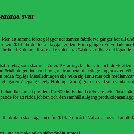
 samma svar
den. Men att samma företag lägger ner samma fabrik två gånger hör till u
briken 2013 blir det för att lägga ner den. Förra gången Volvo lade ner
riken i Kalmar, till som ett resultat av 70-talets kritik av det löpande
rabbat företag som skär ner, Volvo PV är mycket lönsamt och drivkraften 
framförhållningen inte en slump, att trumpeta ut nedläggningen av en väl
den redan fogliga Metalledningen ska huka sig ännu mer och medlemmarna
are sagt ägaren Zhejiang Geely Holding Group) gör och vad som väntar i ö
er behandla som ett problem för 600 individuella arbetare och tjänstem
gripande för att rädda jobben och den samhällstillgång produktionsanlägg
tt fabriken ska läggas ned år 2013. Nu måste Volvo ta ansvar för att de
t, inte en tanke på en självständig strategi.