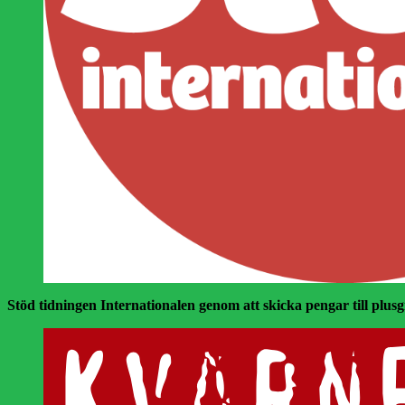
Stöd tidningen Internationalen genom att skicka pengar till plusgir