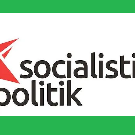
socialistiska Fjärde Internationalen och en viktig tillgång i kampen för 