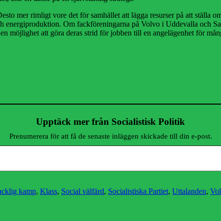
. Desto mer rimligt vore det för samhället att lägga resurser på att ställ
 och energiproduktion. Om fackföreningarna på Volvo i Uddevalla och Sa
 en möjlighet att göra deras strid för jobben till en angelägenhet för mån
Upptäck mer från Socialistisk Politik
Prenumerera för att få de senaste inläggen skickade till din e-post.
tiketter
acklig kamp
,
Klass
,
Social välfärd
,
Socialistiska Partiet
,
Uttalanden
,
Vo