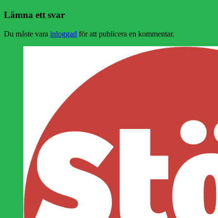
inlägg:
Lämna ett svar
Du måste vara
inloggad
för att publicera en kommentar.