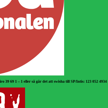
o 39 69 1 – 1 eller så går det att swisha till SP/Intis: 123 052 4934