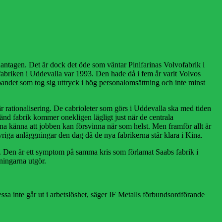
ndantagen. Det är dock det öde som väntar Pinifarinas Volvofabrik i
 fabriken i Uddevalla var 1993. Den hade då i fem år varit Volvos
 bandet som tog sig uttryck i hög personalomsättning och inte minst
är rationalisering. De cabrioleter som görs i Uddevalla ska med tiden
känd fabrik kommer onekligen lägligt just när de centrala
 känna att jobben kan försvinna när som helst. Men framför allt är
vriga anläggningar den dag då de nya fabrikerna står klara i Kina.
än. Den är ett symptom på samma kris som förlamat Saabs fabrik i
ningarna utgör.
ssa inte går ut i arbetslöshet, säger IF Metalls förbundsordförande