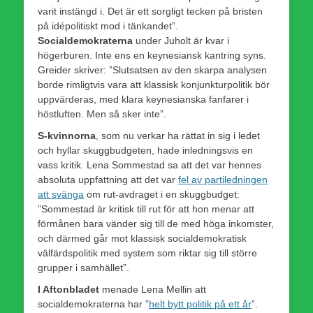
varit instängd i. Det är ett sorgligt tecken på bristen
på idépolitiskt mod i tänkandet”.
Socialdemokraterna
under Juholt är kvar i
högerburen. Inte ens en keynesiansk kantring syns.
Greider skriver: ”Slutsatsen av den skarpa analysen
borde rimligtvis vara att klassisk konjunkturpolitik bör
uppvärderas, med klara keynesianska fanfarer i
höstluften. Men så sker inte”.
S-kvinnorna
, som nu verkar ha rättat in sig i ledet
och hyllar skuggbudgeten, hade inledningsvis en
vass kritik. Lena Sommestad sa att det var hennes
absoluta uppfattning att det var
fel av partiledningen
att svänga
om rut-avdraget i en skuggbudget:
”Sommestad är kritisk till rut för att hon menar att
förmånen bara vänder sig till de med höga inkomster,
och därmed går mot klassisk socialdemokratisk
välfärdspolitik med system som riktar sig till större
grupper i samhället”.
I Aftonbladet
menade Lena Mellin att
socialdemokraterna har ”
helt bytt politik på ett år
”.