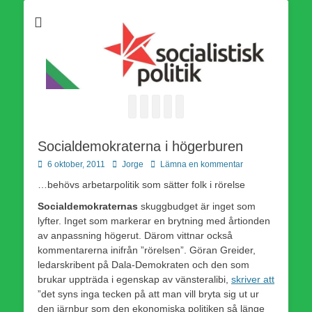
Som medlem i Socialistisk Politik är du medlem i den
Socialistisk Politik
världsomfattande socialistiska Fjärde Internationalen och en viktig
tillgång i kampen för en socialistisk framtid!
Facebook
E-
Webbflöde
Instagram
Webbplats
post
Socialdemokraterna i högerburen
Publicerad
Författare
6 oktober, 2011
Jorge
Lämna en kommentar
den
…behövs arbetarpolitik som sätter folk i rörelse
Socialdemokraternas
skuggbudget är inget som
lyfter. Inget som markerar en brytning med årtionden
av anpassning högerut. Därom vittnar också
kommentarerna inifrån ”rörelsen”. Göran Greider,
ledarskribent på Dala-Demokraten och den som
brukar uppträda i egenskap av vänsteralibi,
skriver att
”det syns inga tecken på att man vill bryta sig ut ur
den järnbur som den ekonomiska politiken så länge