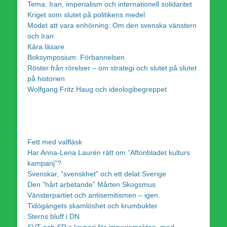
Tema: Iran, imperialism och internationell solidaritet
Kriget som slutet på politikens medel
Modet att vara enhörning: Om den svenska vänstern
och Iran
Kära läsare
Boksymposium: Förbannelsen
Röster från rörelser – om strategi och slutet på slutet
på historien
Wolfgang Fritz Haug och ideologibegreppet
Fett med valfläsk
Har Anna-Lena Laurén rätt om ”Aftonbladet kulturs
kampanj”?
Svenskar, ”svenskhet” och ett delat Sverige
Den ”hårt arbetande” Mårten Skogsmus
Vänsterpartiet och antisemitismen – igen.
Tidögängets skamlöshet och krumbukter
Sterns bluff i DN
SVT och SR:s kryperi för imperiemakten, med