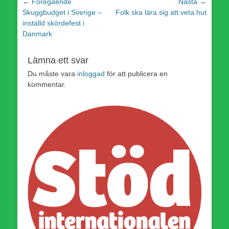
Inläggsnavigering
← Föregående
Nästa →
Föregående
Nästa
Skuggbudget i Sverige –
Folk ska lära sig att veta hut
inlägg:
inlägg:
inställd skördefest i
Danmark
Lämna ett svar
Du måste vara
inloggad
för att publicera en
kommentar.