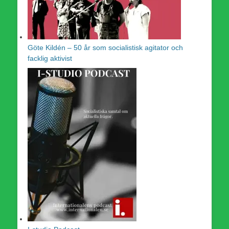
Göte Kildén – 50 år som socialistisk agitator och
facklig aktivist