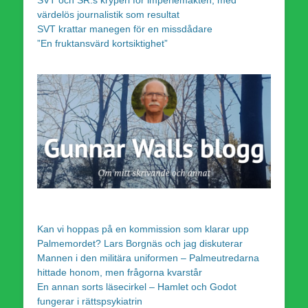
värdelös journalistik som resultat
SVT krattar manegen för en missdådare
”En fruktansvärd kortsiktighet”
Kan vi hoppas på en kommission som klarar upp
Palmemordet? Lars Borgnäs och jag diskuterar
Mannen i den militära uniformen – Palmeutredarna
hittade honom, men frågorna kvarstår
En annan sorts läsecirkel – Hamlet och Godot
fungerar i rättspsykiatrin