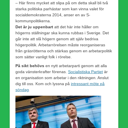
– Här finns mycket att slipa på om detta skall bli två
starka politiska parhästar som kan vinna valet för
socialdemokraterna 2014, anser en av S-
kommunpolitikerna.
Det är ju uppenbart
att det här inte håller om
högerns ställningar ska kunna rubbas i Sverige. Det
går inte att slå högern genom att själv bedriva
högerpolitik. Arbetarrörelsen måste reorganiseras
från gräsrötterna och stärkas genom en arbetarpolitik
som sätter vanligt folk i rörelse.
På sikt behövs
en nytt arbetarparti genom att alla
goda vänsterkrafter förenas.
Socialistiska Partiet
är
en organisation som arbetar i den riktningen. Anslut
dig till oss. Kom och lyssna på
intressant möte på
söndag
.