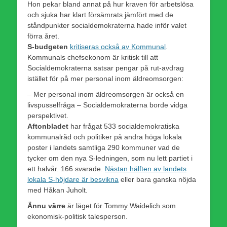
Hon pekar bland annat på hur kraven för arbetslösa
och sjuka har klart försämrats jämfört med de
ståndpunkter socialdemokraterna hade inför valet
förra året.
S-budgeten
kritiseras också av Kommunal
.
Kommunals chefsekonom är kritisk till att
Socialdemokraterna satsar pengar på rut-avdrag
istället för på mer personal inom äldreomsorgen:
– Mer personal inom äldreomsorgen är också en
livspusselfråga – Socialdemokraterna borde vidga
perspektivet.
Aftonbladet
har frågat 533 socialdemokratiska
kommunalråd och politiker på andra höga lokala
poster i landets samtliga 290 kommuner vad de
tycker om den nya S-ledningen, som nu lett partiet i
ett halvår. 166 svarade.
Nästan hälften av landets
lokala S-höjdare är besvikna
eller bara ganska nöjda
med Håkan Juholt.
Ännu värre
är läget för Tommy Waidelich som
ekonomisk-politisk talesperson.