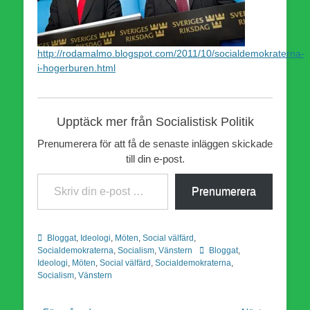
http://rodamalmo.blogspot.com/2011/10/socialdemokraterna-
i-hogerburen.html
Upptäck mer från Socialistisk Politik
Prenumerera för att få de senaste inläggen skickade
till din e-post.
Skriv din e-post …
Prenumerera
Kategorier
Bloggat
,
Ideologi
,
Möten
,
Social välfärd
,
Etiketter
Socialdemokraterna
,
Socialism
,
Vänstern
Bloggat
,
Ideologi
,
Möten
,
Social välfärd
,
Socialdemokraterna
,
Socialism
,
Vänstern