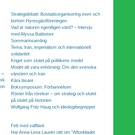
Strategidebatt: Bostadsorganisering inom och
bortom Hyresgästföreningen
Vad är naturen egentligen värd? – Intervju
med Alyssa Battistoni
Sommarinsamling
Tema: Iran, imperialism och internationell
solidaritet
Kriget som slutet på politikens medel
Modet att vara enhörning: Om den svenska
 →
vänstern och Iran
isk
Kära läsare
ion
Boksymposium: Förbannelsen
Röster från rörelser – om strategi och slutet
på slutet på historien
Wolfgang Fritz Haug och ideologibegreppet
Fett med valfläsk
Har Anna-Lena Laurén rätt om ”Aftonbladet