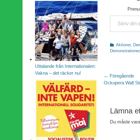
Prenum
Skriv din e-post …
Kategorier
Aktioner
,
Dem
Demonstrationer
Uttalande från Internationalen:
Vakna – det räcker nu!
Inläggsn
← Föregående
Föregående
Ockupera Wall St
inlägg:
Lämna et
Du måste var