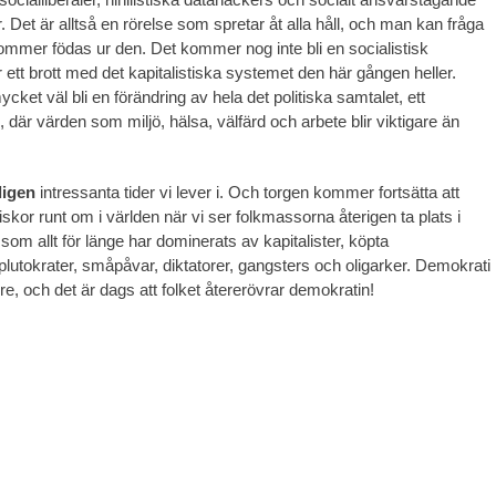
. Det är alltså en rörelse som spretar åt alla håll, och man kan fråga
mmer födas ur den. Det kommer nog inte bli en socialistisk
er ett brott med det kapitalistiska systemet den här gången heller.
ket väl bli en förändring av hela det politiska samtalet, ett
 där värden som miljö, hälsa, välfärd och arbete blir viktigare än
ligen
intressanta tider vi lever i. Och torgen kommer fortsätta att
skor runt om i världen när vi ser folkmassorna återigen ta plats i
 som allt för länge har dominerats av kapitalister, köpta
 plutokrater, småpåvar, diktatorer, gangsters och oligarker. Demokrati
re, och det är dags att folket återerövrar demokratin!