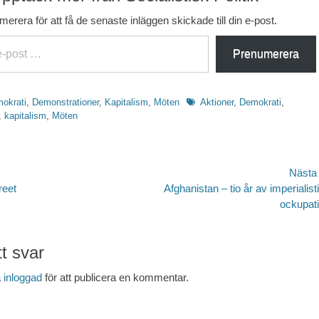
erera för att få de senaste inläggen skickade till din e-post.
Prenumerera
Etiketter
okrati
,
Demonstrationer
,
Kapitalism
,
Möten
Aktioner
,
Demokrati
,
,
kapitalism
,
Möten
avigering
Nästa
Nästa
reet
Afghanistan – tio år av imperialist
inlägg:
ockupat
t svar
a
inloggad
för att publicera en kommentar.