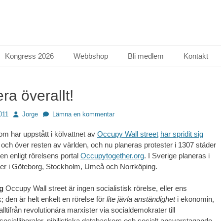
Kongress 2026
Webbshop
Bli medlem
Kontakt
a överallt!
Författare
011
Jorge
Lämna en kommentar
m har uppstått i kölvattnet av
Occupy Wall street
har spridit sig
och över resten av världen, och nu planeras protester i 1307 städer
en enligt rörelsens portal
Occupytogether.org
. I Sverige planeras i
ter i Göteborg, Stockholm, Umeå och Norrköping.
g
Occupy Wall street är ingen socialistisk rörelse, eller ens
k; den är helt enkelt en rörelse för
lite jävla anständighet
i ekonomin,
alltifrån revolutionära marxister via socialdemokrater till
ocialliberaler, nihilistiska datahackers och socialt ansvarstagande