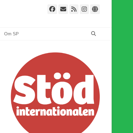
Facebook
E-
Webbflöde
Instagram
Webbplat
post
Sök
Om SP