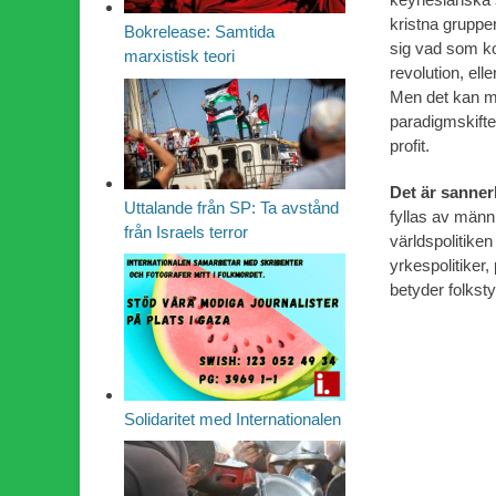
kristna grupper
Bokrelease: Samtida
sig vad som ko
marxistisk teori
revolution, ell
Men det kan myc
paradigmskifte,
profit.
Det är sanner
Uttalande från SP: Ta avstånd
fyllas av männi
från Israels terror
världspolitiken
yrkespolitiker,
betyder folksty
Solidaritet med Internationalen