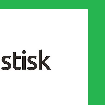
n för en socialistisk framtid!