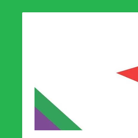
Som medlem i Socialistisk Politik är du medlem i den värld
Socialistisk Politi