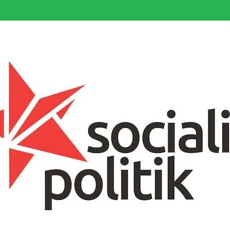
somfattande socialistiska Fjärde Internationalen och en viktig tillgång i kampe
k