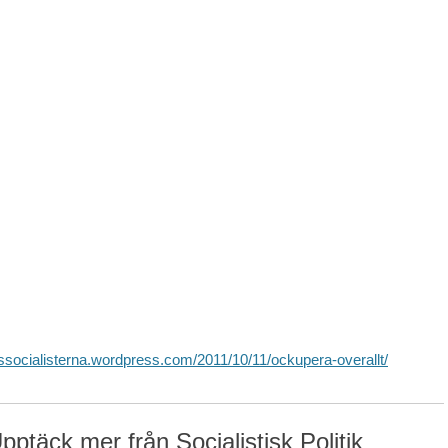
ngssocialisterna.wordpress.com/2011/10/11/ockupera-overallt/
pptäck mer från Socialistisk Politik