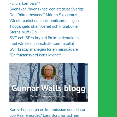
kulturs kampanj”?
Svenskar, ”svenskhet” och ett delat Sverige
Den ”hårt arbetande” Mårten Skogsmus
Vänsterpartiet och antisemitismen – igen.
Tidögängets skamlöshet och krumbukter
Sterns bluff i DN
SVT och SR:s kryperi för imperiemakten,
med värdelös journalistik som resultat
SVT krattar manegen för en missdådare
”En fruktansvärd kortsiktighet”
Kan vi hoppas på en kommission som klarar
upp Palmemordet? Lars Borgnäs och jag