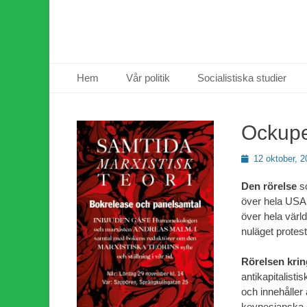
Primär meny
Hoppa
Hem
Vår politik
Socialistiska studier
till
innehåll
Ockuper
Publicerad
12 oktober, 2
den
Den rörelse
so
över hela USA 
över hela värld
nuläget protes
Rörelsen krin
antikapitalistis
och innehåller 
keynesianska s