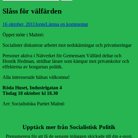
efter:
Slåss för välfärden
Publicerad
Författare
16 oktober, 2011
Jorge
Lämna en kommentar
den
Öppet möte i Malmö:
Socialister diskuterar arbetet mot nedskärningar och privatiseringar
Personer aktiva i Nätverket för Gemensam Välfärd deltar och
Henrik Hedman, stridbar lärare som kämpar mot privatskolor och
effekterna av borgarnas politik.
Alla intresserade hälsas välkomna!
Röda Huset, Industrigatan 4
Tisdag 18 oktober kl 18.30
Arr: Socialistiska Partiet Malmö
Upptäck mer från Socialistisk Politik
Prenumerera för att få de senaste inläggen skickade till din e-post.