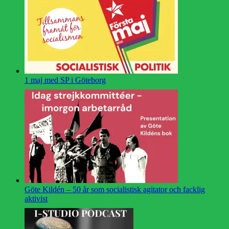
1 maj med SP i Göteborg
Göte Kildén – 50 år som socialistisk agitator och facklig
aktivist