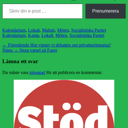
Skriv din e-post …
Prenumerera
Kategorier
Etiketter
Kalendarium
,
Lokalt
,
Malmö
,
Möten
,
Socialistiska Partiet
Kalendarium
,
Kamp
,
Lokalt
,
Möten
,
Socialistiska Partiet
Inläggsnavigering
Föregående
← Föregående
Hur vinner vi debatten om privatiseringarna?
Nästa
inlägg:
Nästa →
Stora varsel på Fazer
inlägg:
Lämna ett svar
Du måste vara
inloggad
för att publicera en kommentar.