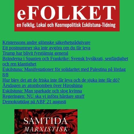
Kristerssons andre glömske säkerhetsrådgivare
Ett postnummer ska inte avgöra om du får leva
Trump har blivit fyrstjärnig general
Bränderna i Spanien och Frankrike: Svensk byråkrati, senfärdighet
och ren klantighet
Eskilstuna: Manifestationer för solidaritet med Palestina på lördag
8/8
Hur blev det att de friska inte får leva och de sjuka inte får dö?
Årsdagen av atombomben över Hiroshima
Eskilstuna: Man sparkade och slog kvinna
Regeringen: NU ska vi införa hårdare straff
Demokratidag på ABF 21 augusti