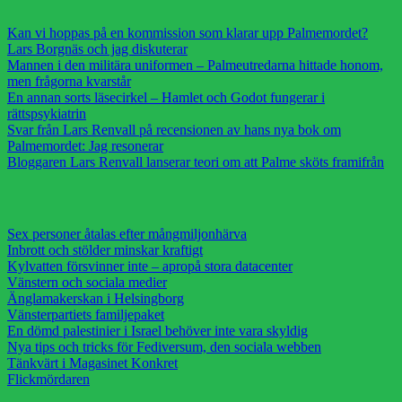
Kan vi hoppas på en kommission som klarar upp Palmemordet?
Lars Borgnäs och jag diskuterar
Mannen i den militära uniformen – Palmeutredarna hittade honom,
men frågorna kvarstår
En annan sorts läsecirkel – Hamlet och Godot fungerar i
rättspsykiatrin
Svar från Lars Renvall på recensionen av hans nya bok om
Palmemordet: Jag resonerar
Bloggaren Lars Renvall lanserar teori om att Palme sköts framifrån
Sex personer åtalas efter mångmiljonhärva
Inbrott och stölder minskar kraftigt
Kylvatten försvinner inte – apropå stora datacenter
Vänstern och sociala medier
Änglamakerskan i Helsingborg
Vänsterpartiets familjepaket
En dömd palestinier i Israel behöver inte vara skyldig
Nya tips och tricks för Fediversum, den sociala webben
Tänkvärt i Magasinet Konkret
Flickmördaren