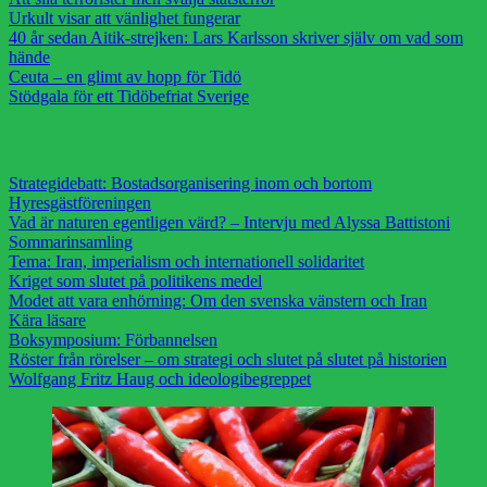
Urkult visar att vänlighet fungerar
40 år sedan Aitik-strejken: Lars Karlsson skriver själv om vad som
hände
Ceuta – en glimt av hopp för Tidö
Stödgala för ett Tidöbefriat Sverige
Strategidebatt: Bostadsorganisering inom och bortom
Hyresgästföreningen
Vad är naturen egentligen värd? – Intervju med Alyssa Battistoni
Sommarinsamling
Tema: Iran, imperialism och internationell solidaritet
Kriget som slutet på politikens medel
Modet att vara enhörning: Om den svenska vänstern och Iran
Kära läsare
Boksymposium: Förbannelsen
Röster från rörelser – om strategi och slutet på slutet på historien
Wolfgang Fritz Haug och ideologibegreppet