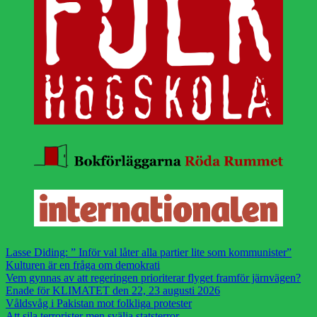
Lasse Diding: ” Inför val låter alla partier lite som kommunister”
Kulturen är en fråga om demokrati
Vem gynnas av att regeringen prioriterar flyget framför järnvägen?
Enade för KLIMATET den 22, 23 augusti 2026
Våldsvåg i Pakistan mot folkliga protester
Att sila terrorister men svälja statsterror