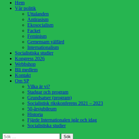
Hoppa
Hem
till
Vår politik
innehåll
Uttalanden
Antirasism
Ekosocialism
Facket
Feminism
Gemensam välfärd
Internationalism
Socialistiska studier
Kongress 2026
Webbshop
Bli medlem
Kontakt
Om SP
Vilka är vi?
Stadgar och program
Grundsatser (program)
Socialistisk rikskonferens 2021 – 2023
50-årsjubileum
Historia
Fjärde Internationalen igår och idag
Socialistiska studier
Sök
Sök