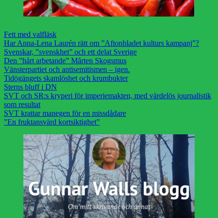
Fett med valfläsk
Har Anna-Lena Laurén rätt om ”Aftonbladet kulturs kampanj”?
Svenskar, ”svenskhet” och ett delat Sverige
Den ”hårt arbetande” Mårten Skogsmus
Vänsterpartiet och antisemitismen – igen.
Tidögängets skamlöshet och krumbukter
Sterns bluff i DN
SVT och SR:s kryperi för imperiemakten, med värdelös journalistik
som resultat
SVT krattar manegen för en missdådare
”En fruktansvärd kortsiktighet”