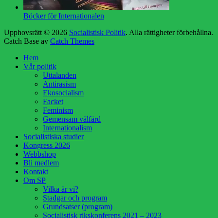
Böcker för Internationalen
Upphovsrätt © 2026
Socialistisk Politik
. Alla rättigheter förbehållna.
Catch Base av
Catch Themes
Rulla
Hem
upp
Vår politik
Uttalanden
Antirasism
Ekosocialism
Facket
Feminism
Gemensam välfärd
Internationalism
Socialistiska studier
Kongress 2026
Webbshop
Bli medlem
Kontakt
Om SP
Vilka är vi?
Stadgar och program
Grundsatser (program)
Socialistisk rikskonferens 2021 – 2023