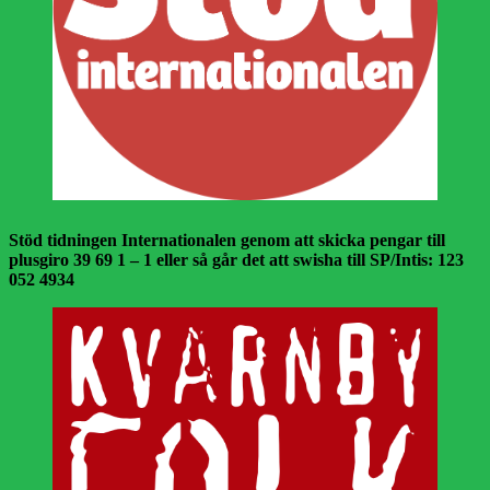
Stöd tidningen Internationalen genom att skicka pengar till
plusgiro 39 69 1 – 1 eller så går det att swisha till SP/Intis: 123
052 4934