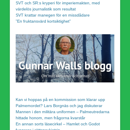
SVT och SR:s kryperi för imperiemakten, med
värdelös journalistik som resultat
SVT krattar manegen för en missdådare
”En fruktansvärd kortsiktighet”
Kan vi hoppas på en kommission som klarar upp
Palmemordet? Lars Borgnäs och jag diskuterar
Mannen i den militära uniformen – Palmeutredarna
hittade honom, men frågorna kvarstår
En annan sorts läsecirkel – Hamlet och Godot
fungerar i rättspsykiatrin