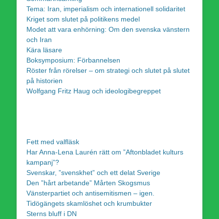
Tema: Iran, imperialism och internationell solidaritet
Kriget som slutet på politikens medel
Modet att vara enhörning: Om den svenska vänstern
och Iran
Kära läsare
Boksymposium: Förbannelsen
Röster från rörelser – om strategi och slutet på slutet
på historien
Wolfgang Fritz Haug och ideologibegreppet
Fett med valfläsk
Har Anna-Lena Laurén rätt om ”Aftonbladet kulturs
kampanj”?
Svenskar, ”svenskhet” och ett delat Sverige
Den ”hårt arbetande” Mårten Skogsmus
Vänsterpartiet och antisemitismen – igen.
Tidögängets skamlöshet och krumbukter
Sterns bluff i DN