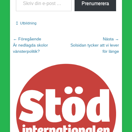
Prenumerera
Kategorier
Utbildning
Inläggsnavigering
← Föregående
Nästa →
Föregående
Nästa
Är nedlagda skolor
Solsidan tycker att vi lever
inlägg:
inlägg:
vänsterpolitik?
för länge