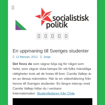
Som medlem i Socialistisk Politik är du medlem i den
Socialistisk Politik
världsomfattande socialistiska Fjärde Internationalen och en viktig
tillgång i kampen för en socialistisk framtid!
Facebook
E-
Webbflöde
Instagram
Webbplats
post
En uppmaning till Sveriges studenter
Publicerad
Författare
12 februari, 2012
Jorge
den
Det finns de
som vägrar böja sig för något som
helst, som vägrar sluta kämpa för sitt folks mänskliga
rättigheter trots att de hotas till livet. Camila Vallejo är
en av dessa människor. Här är en videohälsning från
henne till Sveriges studenter. En längre intervju med
Camila Vallejo hittar du i veckans
Internationalen:
Studentledaren från Chile