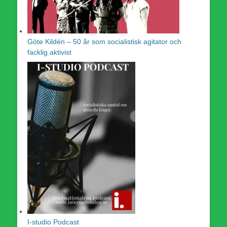
Göte Kildén – 50 år som socialistisk agitator och
facklig aktivist
I-studio Podcast