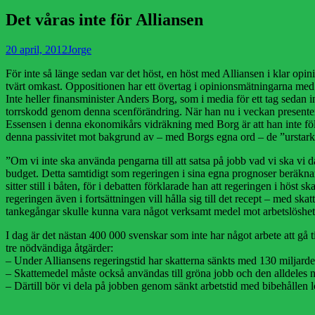
Det våras inte för Alliansen
Publicerad
Författare
20 april, 2012
Jorge
den
För inte så länge sedan var det höst, en höst med Alliansen i klar opin
tvärt omkast. Oppositionen har ett övertag i opinionsmätningarna med n
Inte heller finansminister Anders Borg, som i media för ett tag sedan i
torrskodd genom denna scenförändring. När han nu i veckan presentera
Essensen i denna ekonomikårs vidräkning med Borg är att han inte fö
denna passivitet mot bakgrund av – med Borgs egna ord – de ”urstarka
”Om vi inte ska använda pengarna till att satsa på jobb vad vi ska vi 
budget. Detta samtidigt som regeringen i sina egna prognoser beräknar at
sitter still i båten, för i debatten förklarade han att regeringen i höst
regeringen även i fortsättningen vill hålla sig till det recept – med s
tankegångar skulle kunna vara något verksamt medel mot arbetslöshet
I dag är det nästan 400 000 svenskar som inte har något arbete att gå til
tre nödvändiga åtgärder:
– Under Alliansens regeringstid har skatterna sänkts med 130 miljarde
– Skattemedel måste också användas till gröna jobb och den alldeles
– Därtill bör vi dela på jobben genom sänkt arbetstid med bibehållen lön. 