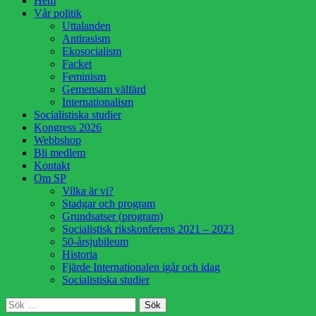
Hem
till
Vår politik
innehåll
Uttalanden
Antirasism
Ekosocialism
Facket
Feminism
Gemensam välfärd
Internationalism
Socialistiska studier
Kongress 2026
Webbshop
Bli medlem
Kontakt
Om SP
Vilka är vi?
Stadgar och program
Grundsatser (program)
Socialistisk rikskonferens 2021 – 2023
50-årsjubileum
Historia
Fjärde Internationalen igår och idag
Socialistiska studier
Sök
Sök
efter: