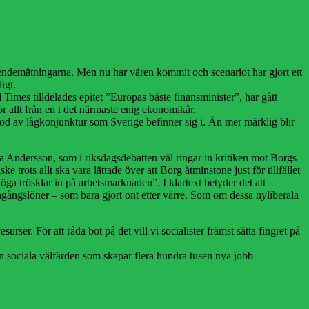
troendemätningarna. Men nu har våren kommit och scenariot har gjort ett
igt.
 Times tilldelades epitet ”Europas bäste finansminister”, har gått
 allt från en i det närmaste enig ekonomikår.
d av lågkonjunktur som Sverige befinner sig i. Än mer märklig blir
la Andersson, som i riksdagsdebatten väl ringar in kritiken mot Borgs
trots allt ska vara lättade över att Borg åtminstone just för tillfället
 höga trösklar in på arbetsmarknaden”. I klartext betyder det att
 ingångslöner – som bara gjort ont etter värre. Som om dessa nyliberala
rser. För att råda bot på det vill vi socialister främst sätta fingret på
n sociala välfärden som skapar flera hundra tusen nya jobb