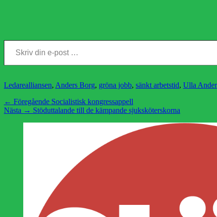
Skriv din e-post …
Kategorier
Etiketter
Ledare
alliansen
,
Anders Borg
,
gröna jobb
,
sänkt arbetstid
,
Ulla Ander
Inläggsnavigering
Föregående
← Föregående
Socialistisk kongressappell
Nästa
inlägg:
Nästa →
Stöduttalande till de kämpande sjuksköterskorna
inlägg: