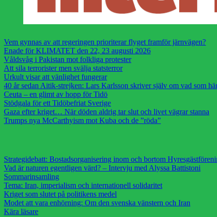
Vem gynnas av att regeringen prioriterar flyget framför järnvägen?
Enade för KLIMATET den 22, 23 augusti 2026
Våldsvåg i Pakistan mot folkliga protester
Att sila terrorister men svälja statsterror
Urkult visar att vänlighet fungerar
40 år sedan Aitik-strejken: Lars Karlsson skriver själv om vad som h
Ceuta – en glimt av hopp för Tidö
Stödgala för ett Tidöbefriat Sverige
Gaza efter kriget… När döden aldrig tar slut och livet vägrar stanna
Trumps nya McCarthyism mot Kuba och de ”röda”
Strategidebatt: Bostadsorganisering inom och bortom Hyresgästfören
Vad är naturen egentligen värd? – Intervju med Alyssa Battistoni
Sommarinsamling
Tema: Iran, imperialism och internationell solidaritet
Kriget som slutet på politikens medel
Modet att vara enhörning: Om den svenska vänstern och Iran
Kära läsare