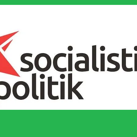
socialistiska Fjärde Internationalen och en viktig tillgång i kampen för 