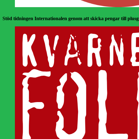
Stöd tidningen Internationalen genom att skicka pengar till plusgir