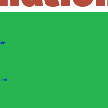
ände
ingen