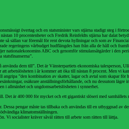
ionsmässigt övertag och en statsminister vars stjärna stadigt steg i för
ästan 10 procentenheter och Fredrik Reinfeldts stjärna har dalat betydl
nte så sällan var föremål för rent devota hyllningar och som av Financial
de regeringens vårbudget hudflängdes han från alla de håll och framför
ljer nationalekonomins ABC och genomför stimulansåtgärder i den perio
 statsfinanserna”.
då använda dem till”. Det är Vänsterpartiets ekonomiska talesperson, Ul
t arbetslösheten i år kommer att öka till nästan 8 procent. Men vi kanske 
 skall angripa ”den kombination av skatter, lagar och avtal som skapar för
kattesänkningar, osäkrare anställningsförhållande, och nu dessutom lägre
en i allmänhet och ungdomsarbetslösheten i synnerhet.
l. Det är 400 000 för mycket och ett gigantiskt slöseri med samhällets resu
r. Dessa pengar måste tas tillbaka och användas till en utbyggnad av de
 nödvändiga klimatomställningen.
Vi socialister kräver såväl rätten till arbete som rätten till lättja.