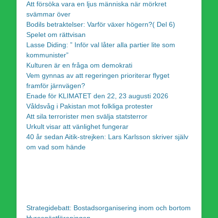
Att försöka vara en ljus människa när mörkret
svämmar över
Bodils betraktelser: Varför växer högern?( Del 6)
Spelet om rättvisan
Lasse Diding: ” Inför val låter alla partier lite som
kommunister”
Kulturen är en fråga om demokrati
Vem gynnas av att regeringen prioriterar flyget
framför järnvägen?
Enade för KLIMATET den 22, 23 augusti 2026
Våldsvåg i Pakistan mot folkliga protester
Att sila terrorister men svälja statsterror
Urkult visar att vänlighet fungerar
40 år sedan Aitik-strejken: Lars Karlsson skriver själv
om vad som hände
Strategidebatt: Bostadsorganisering inom och bortom
Hyresgästföreningen