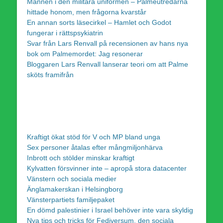
Mannen i den militära uniformen – Palmeutredarna
hittade honom, men frågorna kvarstår
En annan sorts läsecirkel – Hamlet och Godot
fungerar i rättspsykiatrin
Svar från Lars Renvall på recensionen av hans nya
bok om Palmemordet: Jag resonerar
Bloggaren Lars Renvall lanserar teori om att Palme
sköts framifrån
Kraftigt ökat stöd för V och MP bland unga
Sex personer åtalas efter mångmiljonhärva
Inbrott och stölder minskar kraftigt
Kylvatten försvinner inte – apropå stora datacenter
Vänstern och sociala medier
Änglamakerskan i Helsingborg
Vänsterpartiets familjepaket
En dömd palestinier i Israel behöver inte vara skyldig
Nya tips och tricks för Fediversum, den sociala