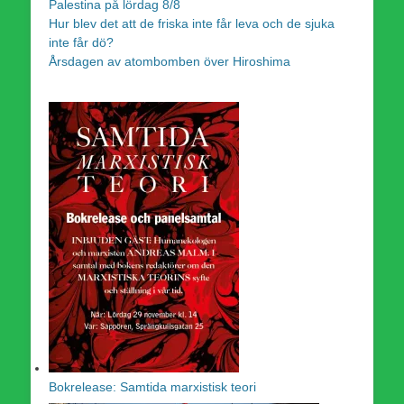
Palestina på lördag 8/8
Hur blev det att de friska inte får leva och de sjuka
inte får dö?
Årsdagen av atombomben över Hiroshima
Bokrelease: Samtida marxistisk teori