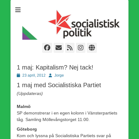
Som medlem i Socialistisk Politik är du medlem i den
Socialistisk Politik
världsomfattande socialistiska Fjärde Internationalen och en viktig
tillgång i kampen för en socialistisk framtid!
Facebook
E-
Webbflöde
Instagram
Webbplats
post
1 maj: Kapitalism? Nej tack!
Publicerad
Författare
23 april, 2012
Jorge
den
1 maj med Socialistiska Partiet
(Uppdateras)
Malmö
SP demonstrerar i en egen kolonn i Vänsterpartiets
tåg. Samling Möllevångstorget 11.00.
Göteborg
Kom och lyssna på Socialistiska Partiets svar på