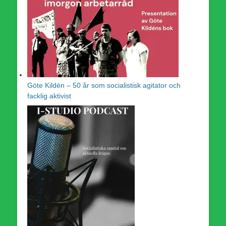
Göte Kildén – 50 år som socialistisk agitator och
facklig aktivist