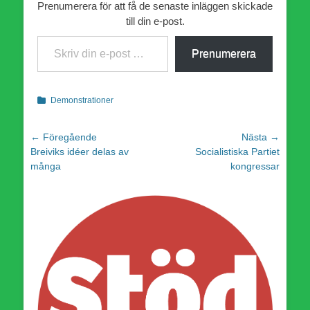
Prenumerera för att få de senaste inläggen skickade
till din e-post.
Skriv din e-post …
Prenumerera
Kategorier
Demonstrationer
Inläggsnavigering
← Föregående
Nästa →
Föregående
Nästa
Breiviks idéer delas av
Socialistiska Partiet
inlägg:
inlägg:
många
kongressar