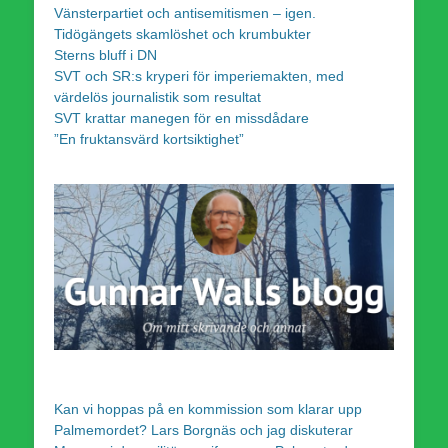
Vänsterpartiet och antisemitismen – igen.
Tidögängets skamlöshet och krumbukter
Sterns bluff i DN
SVT och SR:s kryperi för imperiemakten, med
värdelös journalistik som resultat
SVT krattar manegen för en missdådare
”En fruktansvärd kortsiktighet”
Kan vi hoppas på en kommission som klarar upp
Palmemordet? Lars Borgnäs och jag diskuterar