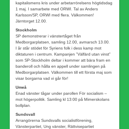
kapitalismens kris under arbetarrörelsens högtidsdag
1 maj. I samarbete med ORWI. Tal av Anders
Karlsson/SP, ORWI med flera. Välkommen!
Järntorget 12.00.
Stockholm
SP demonstrerar i vänstertåget från
Medborgarplatsen, samling 12.00, avmarsch 13.00.
I år står stödet för Syriens folk i dess kamp mot
diktaturen i centrum. Kampanjen ”Välfärd utan vinst”
som SP-Stockholm deltar i kommer att bära fram en
banderoll och hålla en appell under samlingen på
Medborgarplatsen. Välkommen till ett första maj som
visar borgarna vad vi går för!
Umeå
Enad vänster tågar under parollen För socialism –
mot högerpolitik. Samling kl 13:00 på Mimerskolans
bollplan.
Sundsvall
Arrangörerna Sundsvalls socialistförening,
Vänsterpartiet, Ung vänster, Rättvisepartiet