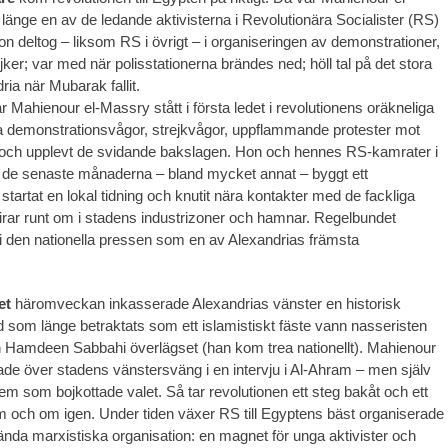
änge en av de ledande aktivisterna i Revolutionära Socialister (RS)
on deltog – liksom RS i övrigt – i organiseringen av demonstrationer,
ejker; var med när polisstationerna brändes ned; höll tal på det stora
dria när Mubarak fallit.
 Mahienour el-Massry stått i första ledet i revolutionens oräkneliga
a demonstrationsvågor, strejkvågor, uppflammande protester mot
– och upplevt de svidande bakslagen. Hon och hennes RS-kamrater i
 de senaste månaderna – bland mycket annat – byggt ett
startat en lokal tidning och knutit nära kontakter med de fackliga
irar runt om i stadens industrizoner och hamnar. Regelbundet
 i den nationella pressen som en av Alexandrias främsta
et
häromveckan inkasserade Alexandrias vänster en historisk
ad som länge betraktats som ett islamistiskt fäste vann nasseristen
n Hamdeen Sabbahi överlägset (han kom trea nationellt). Mahienour
ade över stadens vänstersväng i en intervju i Al-Ahram – men själv
dem som bojkottade valet. Så tar revolutionen ett steg bakåt och ett
m och om igen. Under tiden växer RS till Egyptens bäst organiserade
nda marxistiska organisation: en magnet för unga aktivister och