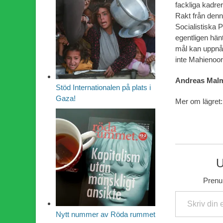
fackliga kadrer
Rakt från denn
Socialistiska 
egentligen hänt
mål kan uppnås 
inte Mahienoor
Andreas Mal
Stöd Internationalen på plats i
Gaza!
Mer om lägret
U
Prenum
Skriv din e-post …
Nytt nummer av Röda rummet