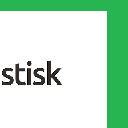
n för en socialistisk framtid!