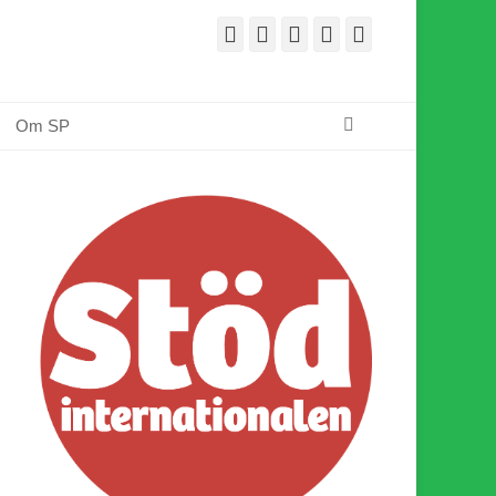
Facebook
E-
Webbflöde
Instagram
Webbplats
post
Sök
Om SP