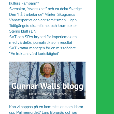
kulturs kampanj”?
Svenskar, ”svenskhet” och ett delat Sverige
Den ”hårt arbetande” Mårten Skogsmus
Vänsterpartiet och antisemitismen – igen.
Tidögängets skamlöshet och krumbukter
Sterns bluff i DN
SVT och SR:s kryperi för imperiemakten,
med värdelös journalistik som resultat
SVT krattar manegen för en missdådare
”En fruktansvärd kortsiktighet”
Kan vi hoppas på en kommission som klarar
upp Palmemordet? Lars Borgnäs och jag