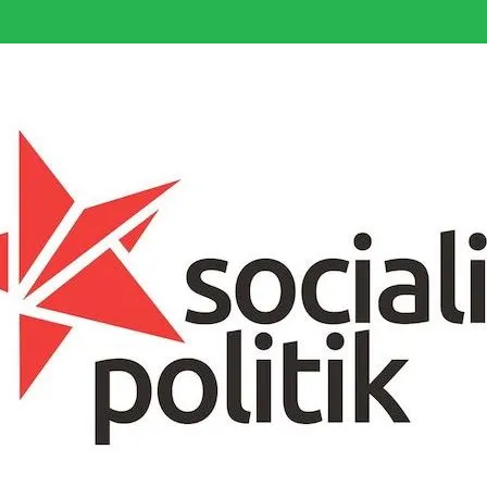
somfattande socialistiska Fjärde Internationalen och en viktig tillgång i kampe
k