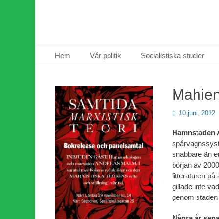
Primär meny
Hoppa
Hem
Vår politik
Socialistiska studier
till
innehåll
Mahien
Publicerad
10 juni, 2012
den
Hamnstaden 
spårvagnssyst
snabbare än en 
början av 2000
litteraturen på
gillade inte v
genom staden o
Några år sen