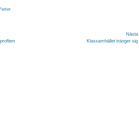
Partiet
avigering
Nästa
Nästa
profiten
Klassamhället tränger sig
inlägg: