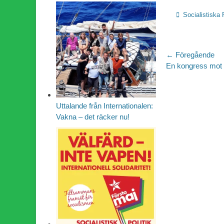
Kategorier
Socialistiska 
Inläggsn
← Föregående
Föregående
En kongress mot 
inlägg:
Uttalande från Internationalen:
Vakna – det räcker nu!