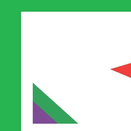
Som medlem i Socialistisk Politik är du medlem i den värld
Socialistisk Politi