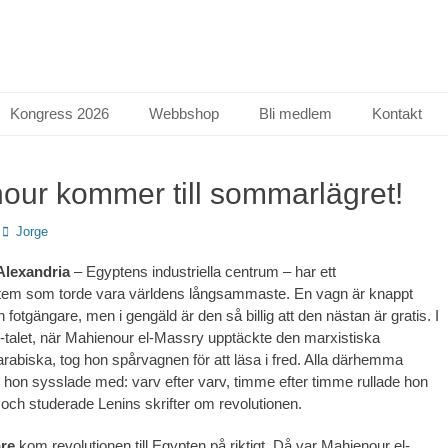
Kongress 2026
Webbshop
Bli medlem
Kontakt
our kommer till sommarlägret!
Författare
Jorge
Alexandria
– Egyptens industriella centrum – har ett
em som torde vara världens långsammaste. En vagn är knappt
fotgängare, men i gengäld är den så billig att den nästan är gratis. I
-talet, när Mahienour el-Massry upptäckte den marxistiska
 arabiska, tog hon spårvagnen för att läsa i fred. Alla därhemma
ad hon sysslade med: varv efter varv, timme efter timme rullade hon
ch studerade Lenins skrifter om revolutionen.
are
kom revolutionen till Egypten på riktigt. Då var Mahienour el-