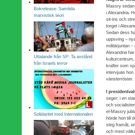
Massry sedan l
Bokrelease: Samtida
i Alexandria. H
marxistisk teori
sit-ins och str
torget i Alexan
Sedan dess har
uppsving – ny
militärjuntan 
Alexandria har
Uttalande från SP: Ta avstånd
kulturcentrum, 
från Israels terror
krafter som sp
intervjuas hon
vänsterröster.
I presidentval
seger: i en st
och socialiste
el-Massry jubl
Solidaritet med Internationalen
hörde hon till 
steg framåt, o
och mest välkä