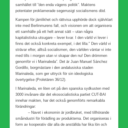
samhället till ”den enda vägens politik”. Maktens
potentater proklamerade segerrusigt socialismens död.
Kampen för jämlikhet och rättvisa upphörde dock självklart
inte med Berlinmurens fall, och visionen om att organisera
ett samhälle på ett helt annat sätt – utan några
kapitalistiska utsugare – lever kvar. I den värld vi lever i
”
finns det också konkreta exempel, i det lilla:
Den värld vi
strävar efter, alltså socialismen, den världen väntar vi inte
med tills i morgon utan vi skapar den nu! Den drömmen
genomför vi i Marinaleda”. Det är Juan Manuel Sánchez
Gordillo, borgmästare i den andalusiska staden
Marinaleda, som ger uttryck för sin ideologiska
övertygelse (Proletären 36/12).
I Marinaleda, en liten ort på den spanska sydkusten med
3000 invånare där det ekosocialistiska partiet CUT-BAI
innehar makten, har det också genomförts remarkabla
förändring
– Navet i ekonomin är jordbruket, med tillhörande
småindustri för förädling av produkterna. Det organiseras i
form av kooperativ där alla de anställda har lika lön och