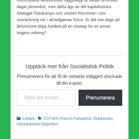
Kommunens ekonomiska flaggskepp är sedan urminnes
dagar järnverket, men detta ägs av det kapitalistiska
företaget Outukumpu och vinsten försvinner i stor
utsträckning ner i aktieägarnas fickor. Är det inte dags att
åtminstone börja fundera på en strategi för en annan
tingens ordning?
Upptäck mer från Socialistisk Politik
Prenumerera för att få de senaste inläggen skickade
till din e-post.
Skriv din e-post …
Prenumerera
Kategorier
Etiketter
Ledare
CUT-BAI
,
Francis Fukuyama
,
Outukumpu
,
Vänsterpartiet Degerfors