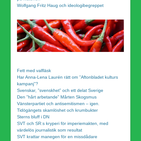
Wolfgang Fritz Haug och ideologibegreppet
Fett med valfläsk
Har Anna-Lena Laurén rätt om ”Aftonbladet kulturs
kampanj”?
Svenskar, ”svenskhet” och ett delat Sverige
Den ”hårt arbetande” Mårten Skogsmus
Vänsterpartiet och antisemitismen – igen.
Tidögängets skamlöshet och krumbukter
Sterns bluff i DN
SVT och SR:s kryperi för imperiemakten, med
värdelös journalistik som resultat
SVT krattar manegen för en missdådare