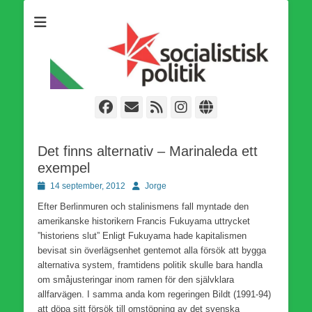
Som medlem i Socialistisk Politik är du medlem i den
Socialistisk Politik
världsomfattande socialistiska Fjärde Internationalen och en viktig
tillgång i kampen för en socialistisk framtid!
Facebook
E-
Webbflöde
Instagram
Webbplats
post
Det finns alternativ – Marinaleda ett
exempel
Publicerad
Författare
14 september, 2012
Jorge
den
Efter Berlinmuren och stalinismens fall myntade den
amerikanske historikern Francis Fukuyama uttrycket
”historiens slut” Enligt Fukuyama hade kapitalismen
bevisat sin överlägsenhet gentemot alla försök att bygga
alternativa system, framtidens politik skulle bara handla
om småjusteringar inom ramen för den självklara
allfarvägen. I samma anda kom regeringen Bildt (1991-94)
att döpa sitt försök till omstöpning av det svenska