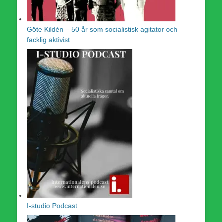
Göte Kildén – 50 år som socialistisk agitator och
facklig aktivist
I-studio Podcast