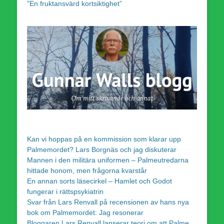
”En fruktansvärd kortsiktighet”
Kan vi hoppas på en kommission som klarar upp
Palmemordet? Lars Borgnäs och jag diskuterar
Mannen i den militära uniformen – Palmeutredarna
hittade honom, men frågorna kvarstår
En annan sorts läsecirkel – Hamlet och Godot
fungerar i rättspsykiatrin
Svar från Lars Renvall på recensionen av hans nya
bok om Palmemordet: Jag resonerar
Bloggaren Lars Renvall lanserar teori om att Palme