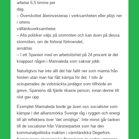
arbetar 6,5 timme per
dag.
– Överskottet återinvesteras i verksamheten eller plöjs ner
i ortens
välfärdsverks
– Alla politiker väljs på stormöten och kan även på dessa
stormöten, om de förlorat förtroendet,
avsätt
– I ett Spanien med en arbetslöshet på 24 procent är det
knappast någon i Marinaleda som saknar jobb.
Naturligtvis har inte allt det här fallit ner som manna från
himlen utan man har fått kämpa för det. I tolv år
ockuperades de vidsträckta jordägor som tillhörde en
greve, Spaniens då fjärde rikaste person, innan denne till
slut gav upp.
Exemplet Marinaleda borde ge även oss socialister som
kämpar i det alliansmörka Sverige råg i ryggen och energi
till att reflektera över ”det omöjliga”. Inte minst går tanken
till de socialister från Vänsterpartiet som har den
kommunalpolitiska makten i värmländska Degerfors.