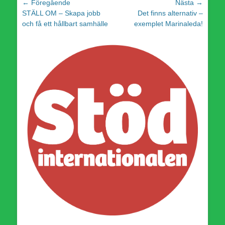
Inläggsnavigering
← Föregående
Nästa →
Föregående
Nästa
STÄLL OM – Skapa jobb
Det finns alternativ –
inlägg:
inlägg:
och få ett hållbart samhälle
exemplet Marinaleda!