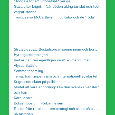
Stödgala för ett Tidöbefriat Sverige
Gaza efter kriget… När döden aldrig tar slut och livet
vägrar stanna
Trumps nya McCarthyism mot Kuba och de ”röda”
Strategidebatt: Bostadsorganisering inom och bortom
Hyresgästföreningen
Vad är naturen egentligen värd? – Intervju med
Alyssa Battistoni
Sommarinsamling
Tema: Iran, imperialism och internationell solidaritet
Kriget som slutet på politikens medel
Modet att vara enhörning: Om den svenska vänstern
och Iran
Kära läsare
Boksymposium: Förbannelsen
Röster från rörelser – om strategi och slutet på slutet
på historien