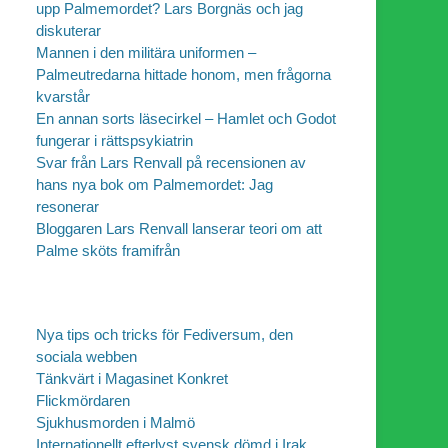
upp Palmemordet? Lars Borgnäs och jag
diskuterar
Mannen i den militära uniformen –
Palmeutredarna hittade honom, men frågorna
kvarstår
En annan sorts läsecirkel – Hamlet och Godot
fungerar i rättspsykiatrin
Svar från Lars Renvall på recensionen av
hans nya bok om Palmemordet: Jag
resonerar
Bloggaren Lars Renvall lanserar teori om att
Palme sköts framifrån
Nya tips och tricks för Fediversum, den
sociala webben
Tänkvärt i Magasinet Konkret
Flickmördaren
Sjukhusmorden i Malmö
Internationellt efterlyst svensk dömd i Irak