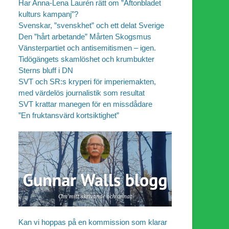
Har Anna-Lena Laurén rätt om ”Aftonbladet
kulturs kampanj”?
Svenskar, ”svenskhet” och ett delat Sverige
Den ”hårt arbetande” Mårten Skogsmus
Vänsterpartiet och antisemitismen – igen.
Tidögängets skamlöshet och krumbukter
Sterns bluff i DN
SVT och SR:s kryperi för imperiemakten,
med värdelös journalistik som resultat
SVT krattar manegen för en missdådare
”En fruktansvärd kortsiktighet”
Kan vi hoppas på en kommission som klarar