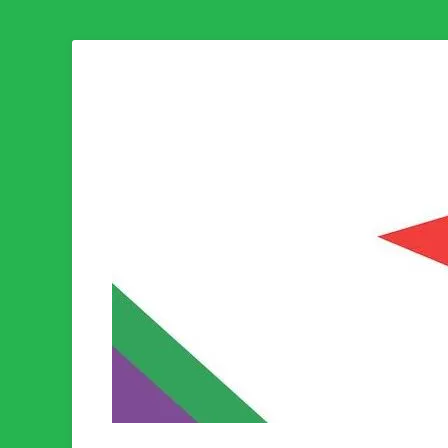
Som medlem i Socialistisk Politik är du medlem i den värld
Socialistisk Politi