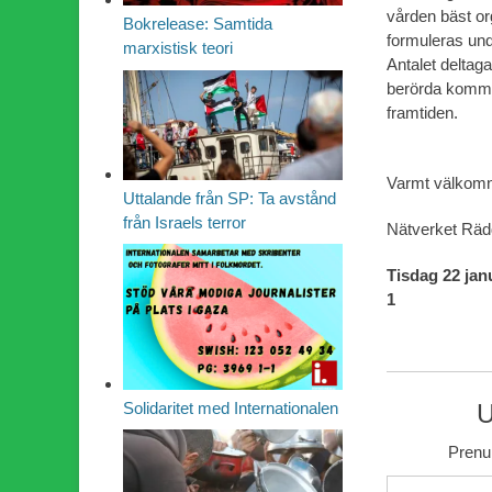
vården bäst o
Bokrelease: Samtida
formuleras und
marxistisk teori
Antalet deltag
berörda kommer
framtiden.
Varmt välkomna
Uttalande från SP: Ta avstånd
från Israels terror
Nätverket Räd
Tisdag 22 jan
1
U
Solidaritet med Internationalen
Prenum
Skriv din e-post …