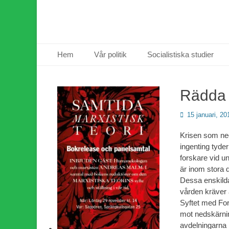
Primär meny
Hoppa
Hem
Vår politik
Socialistiska studier
till
innehåll
Rädda 
Publicerad
15 januari, 20
den
Krisen som ned
ingenting tyde
forskare vid un
är inom stora 
Dessa enskilda 
vården kräver 
Syftet med For
mot nedskärnin
avdelningarna 