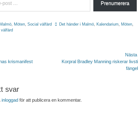
Prenumerera
Etiketter
Malmö
,
Möten
,
Social välfärd
Det händer i Malmö
,
Kalendarium
,
Möten
,
 välfärd
avigering
Nästa
Nästa
rnas krismanifest
Korpral Bradley Manning riskerar livst
inlägg:
fänge
t svar
a
inloggad
för att publicera en kommentar.