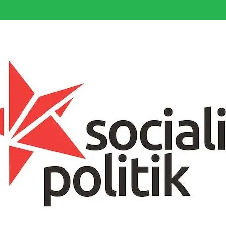
somfattande socialistiska Fjärde Internationalen och en viktig tillgång i kampe
k