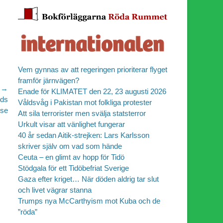
Vem gynnas av att regeringen prioriterar flyget
framför järnvägen?
 →
Enade för KLIMATET den 22, 23 augusti 2026
ids
Våldsvåg i Pakistan mot folkliga protester
lse
Att sila terrorister men svälja statsterror
Urkult visar att vänlighet fungerar
40 år sedan Aitik-strejken: Lars Karlsson
skriver själv om vad som hände
Ceuta – en glimt av hopp för Tidö
Stödgala för ett Tidöbefriat Sverige
Gaza efter kriget… När döden aldrig tar slut
och livet vägrar stanna
Trumps nya McCarthyism mot Kuba och de
”röda”