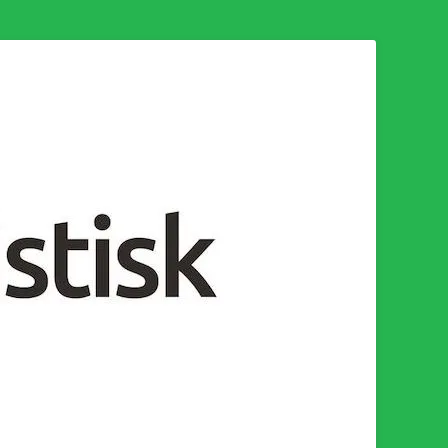
n för en socialistisk framtid!