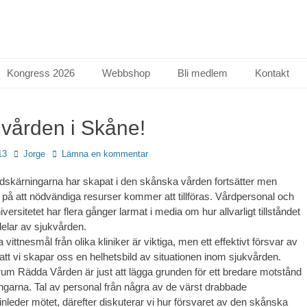
Kongress 2026
Webbshop
Bli medlem
Kontakt
vården i Skåne!
Författare
13
Jorge
Lämna en kommentar
skärningarna har skapat i den skånska vården fortsätter men
r på att nödvändiga resurser kommer att tillföras. Vårdpersonal och
iversitetet har flera gånger larmat i media om hur allvarligt tillståndet
delar av sjukvården.
vittnesmål från olika kliniker är viktiga, men ett effektivt försvar av
att vi skapar oss en helhetsbild av situationen inom sjukvården.
um Rädda Vården är just att lägga grunden för ett bredare motstånd
garna. Tal av personal från några av de värst drabbade
inleder mötet, därefter diskuterar vi hur försvaret av den skånska