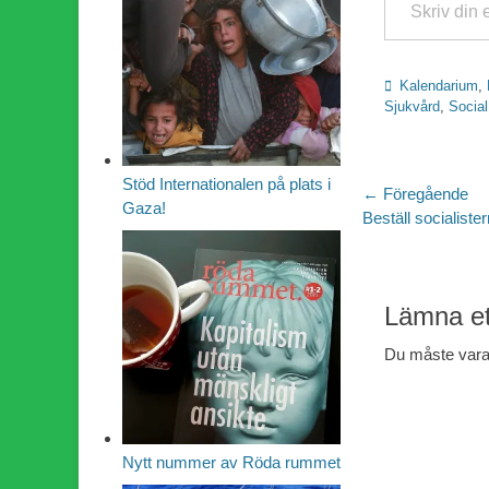
Kategorier
Kalendarium
,
Sjukvård
,
Social
Stöd Internationalen på plats i
Inläggsn
← Föregående
Gaza!
Föregående
Beställ socialiste
inlägg:
Lämna et
Du måste var
Nytt nummer av Röda rummet