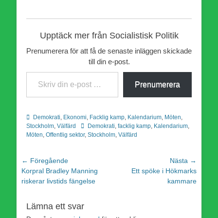
Upptäck mer från Socialistisk Politik
Prenumerera för att få de senaste inläggen skickade
till din e-post.
Skriv din e-post …
Prenumerera
Kategorier
Demokrati
,
Ekonomi
,
Facklig kamp
,
Kalendarium
,
Möten
,
Etiketter
Stockholm
,
Välfärd
Demokrati
,
facklig kamp
,
Kalendarium
,
Möten
,
Offentlig sektor
,
Stockholm
,
Välfärd
Inläggsnavigering
← Föregående
Nästa →
Föregående
Nästa
Korpral Bradley Manning
Ett spöke i Hökmarks
inlägg:
inlägg:
riskerar livstids fängelse
kammare
Lämna ett svar