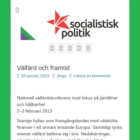
Som medlem i Socialistisk Politik är du medlem i den
Socialistisk Politik
världsomfattande socialistiska Fjärde Internationalen och en viktig
tillgång i kampen för en socialistisk framtid!
Facebook
E-
Webbflöde
Instagram
Webbplats
post
Välfärd och framtid
Publicerad
Författare
20 januari, 2013
Jorge
Lämna en kommentar
den
Nationell välfärdskonferens med fokus på jämlikhet
och hållbarhet
2–3 februari 2013
Sverige hyllas som framgångslandet med välskötta
finanser i ett annars krisande Europa. Samtidigt tycks
svensk välfärd befinna sig i kris. Nedskärningar,