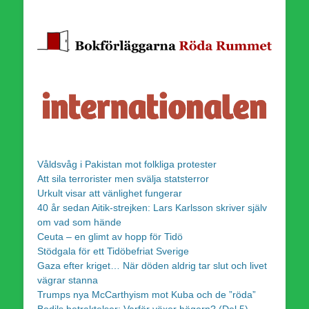
Våldsvåg i Pakistan mot folkliga protester
Att sila terrorister men svälja statsterror
Urkult visar att vänlighet fungerar
40 år sedan Aitik-strejken: Lars Karlsson skriver själv
om vad som hände
Ceuta – en glimt av hopp för Tidö
Stödgala för ett Tidöbefriat Sverige
Gaza efter kriget… När döden aldrig tar slut och livet
vägrar stanna
Trumps nya McCarthyism mot Kuba och de ”röda”
Bodils betraktelser: Varför växer högern? (Del 5)