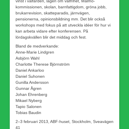
vinst i välfärden, lagen om valfrihet, Malmö-
kommissionen, skolan, barnfattigdom, gröna jobb,
brukarrevision, skatteparadis, järnvägen,
pensionerna, opinionsbildning mm. Det blir också
workshops med fokus på att utveckla idéer för hur vi
kan arbeta vidare efter konferensen. På
lördagskvällen blir det middag och fest.
Bland de medverkande:
Anne-Marie Lindgren
Asbjörn Wahl
Charlotte Therese Björnström
Daniel Ankarloo
Daniel Suhonen
Gunilla Andersson
Gunnar Ågren
Johan Ehrenberg
Mikael Nyberg
Tapio Salonen
Tobias Baudin
2–3 februari 2013, ABF-huset, Stockholm, Sveavägen
41