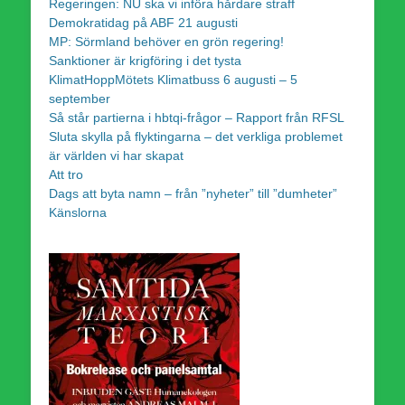
Regeringen: NU ska vi införa hårdare straff
Demokratidag på ABF 21 augusti
MP: Sörmland behöver en grön regering!
Sanktioner är krigföring i det tysta
KlimatHoppMötets Klimatbuss 6 augusti – 5
september
Så står partierna i hbtqi-frågor – Rapport från RFSL
Sluta skylla på flyktingarna – det verkliga problemet
är världen vi har skapat
Att tro
Dags att byta namn – från ”nyheter” till ”dumheter”
Känslorna