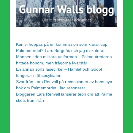
Kan vi hoppas på en kommission som klarar upp
Palmemordet? Lars Borgnäs och jag diskuterar
Mannen i den militära uniformen – Palmeutredarna
hittade honom, men frågorna kvarstår
En annan sorts läsecirkel – Hamlet och Godot
fungerar i rättspsykiatrin
Svar från Lars Renvall på recensionen av hans nya
bok om Palmemordet: Jag resonerar
Bloggaren Lars Renvall lanserar teori om att Palme
sköts framifrån