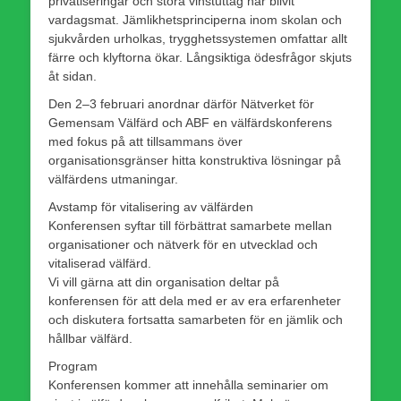
privatiseringar och stora vinstuttag har blivit
vardagsmat. Jämlikhetsprinciperna inom skolan och
sjukvården urholkas, trygghetssystemen omfattar allt
färre och klyftorna ökar. Långsiktiga ödesfrågor skjuts
åt sidan.
Den 2–3 februari anordnar därför Nätverket för
Gemensam Välfärd och ABF en välfärdskonferens
med fokus på att tillsammans över
organisationsgränser hitta konstruktiva lösningar på
välfärdens utmaningar.
Avstamp för vitalisering av välfärden
Konferensen syftar till förbättrat samarbete mellan
organisationer och nätverk för en utvecklad och
vitaliserad välfärd.
Vi vill gärna att din organisation deltar på
konferensen för att dela med er av era erfarenheter
och diskutera fortsatta samarbeten för en jämlik och
hållbar välfärd.
Program
Konferensen kommer att innehålla seminarier om