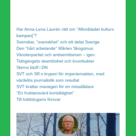
Har Anna-Lena Laurén rätt om ”Aftonbladet kulturs
kampanj”?
Svenskar, ”svenskhet” och ett delat Sverige
Den ”hårt arbetande” Mårten Skogsmus
Vänsterpartiet och antisemitismen – igen.
Tidögängets skamlöshet och krumbukter
Sterns bluff i DN
SVT och SR:s kryperi för imperiemakten, med
värdelös journalistik som resultat
SVT krattar manegen för en missdådare
”En fruktansvärd kortsiktighet”
Till tvättstugans försvar