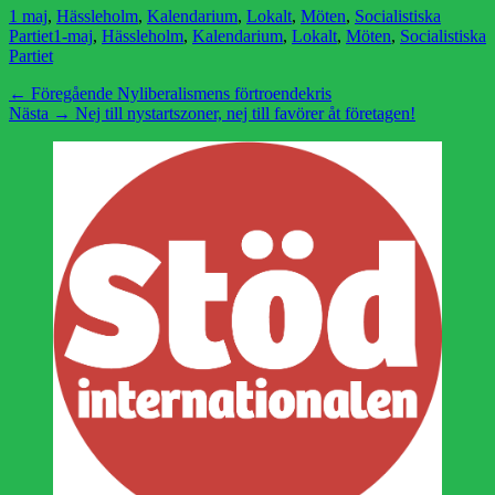
Kategorier
1 maj
,
Hässleholm
,
Kalendarium
,
Lokalt
,
Möten
,
Socialistiska
Etiketter
Partiet
1-maj
,
Hässleholm
,
Kalendarium
,
Lokalt
,
Möten
,
Socialistiska
Partiet
Inläggsnavigering
Föregående
← Föregående
Nyliberalismens förtroendekris
Nästa
inlägg:
Nästa →
Nej till nystartszoner, nej till favörer åt företagen!
inlägg: