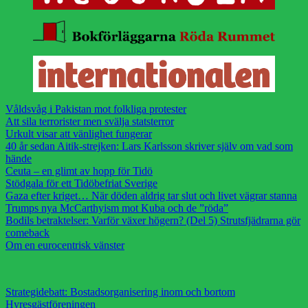
Våldsvåg i Pakistan mot folkliga protester
Att sila terrorister men svälja statsterror
Urkult visar att vänlighet fungerar
40 år sedan Aitik-strejken: Lars Karlsson skriver själv om vad som
hände
Ceuta – en glimt av hopp för Tidö
Stödgala för ett Tidöbefriat Sverige
Gaza efter kriget… När döden aldrig tar slut och livet vägrar stanna
Trumps nya McCarthyism mot Kuba och de ”röda”
Bodils betraktelser: Varför växer högern? (Del 5) Strutsfjädrarna gör
comeback
Om en eurocentrisk vänster
Strategidebatt: Bostadsorganisering inom och bortom
Hyresgästföreningen