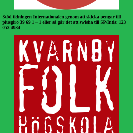
Stöd tidningen Internationalen genom att skicka pengar till
plusgiro 39 69 1 – 1 eller så går det att swisha till SP/Intis: 123
052 4934