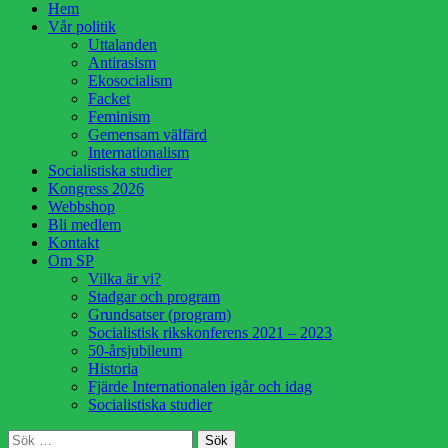
Hoppa
Hem
till
Vår politik
innehåll
Uttalanden
Antirasism
Ekosocialism
Facket
Feminism
Gemensam välfärd
Internationalism
Socialistiska studier
Kongress 2026
Webbshop
Bli medlem
Kontakt
Om SP
Vilka är vi?
Stadgar och program
Grundsatser (program)
Socialistisk rikskonferens 2021 – 2023
50-årsjubileum
Historia
Fjärde Internationalen igår och idag
Socialistiska studier
Sök
Sök