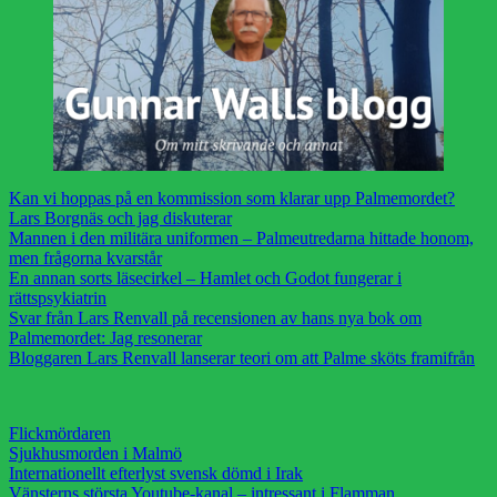
Kan vi hoppas på en kommission som klarar upp Palmemordet?
Lars Borgnäs och jag diskuterar
Mannen i den militära uniformen – Palmeutredarna hittade honom,
men frågorna kvarstår
En annan sorts läsecirkel – Hamlet och Godot fungerar i
rättspsykiatrin
Svar från Lars Renvall på recensionen av hans nya bok om
Palmemordet: Jag resonerar
Bloggaren Lars Renvall lanserar teori om att Palme sköts framifrån
Flickmördaren
Sjukhusmorden i Malmö
Internationellt efterlyst svensk dömd i Irak
Vänsterns största Youtube-kanal – intressant i Flamman