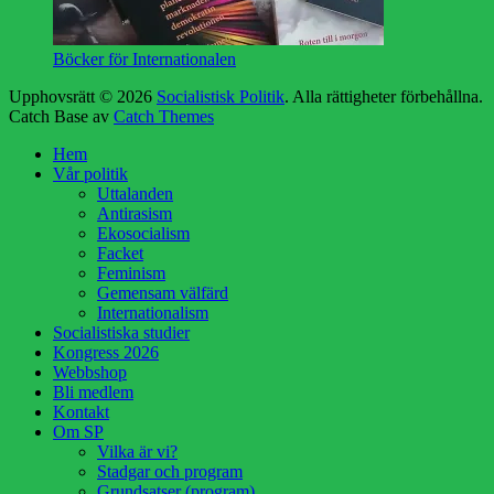
Böcker för Internationalen
Upphovsrätt © 2026
Socialistisk Politik
. Alla rättigheter förbehållna.
Catch Base av
Catch Themes
Rulla
Hem
upp
Vår politik
Uttalanden
Antirasism
Ekosocialism
Facket
Feminism
Gemensam välfärd
Internationalism
Socialistiska studier
Kongress 2026
Webbshop
Bli medlem
Kontakt
Om SP
Vilka är vi?
Stadgar och program
Grundsatser (program)