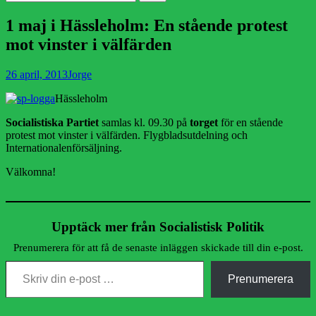
efter:
1 maj i Hässleholm: En stående protest
mot vinster i välfärden
Publicerad
Författare
26 april, 2013
Jorge
den
Hässleholm
Socialistiska Partiet
samlas kl. 09.30 på
torget
för en stående
protest mot vinster i välfärden. Flygbladsutdelning och
Internationalenförsäljning.
Välkomna!
Upptäck mer från Socialistisk Politik
Prenumerera för att få de senaste inläggen skickade till din e-post.
Skriv din e-post …
Prenumerera