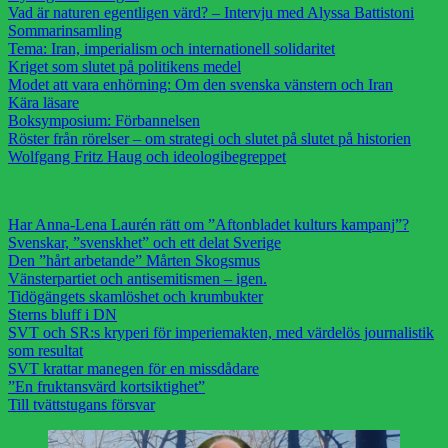
Vad är naturen egentligen värd? – Intervju med Alyssa Battistoni
Sommarinsamling
Tema: Iran, imperialism och internationell solidaritet
Kriget som slutet på politikens medel
Modet att vara enhörning: Om den svenska vänstern och Iran
Kära läsare
Boksymposium: Förbannelsen
Röster från rörelser – om strategi och slutet på slutet på historien
Wolfgang Fritz Haug och ideologibegreppet
Har Anna-Lena Laurén rätt om ”Aftonbladet kulturs kampanj”?
Svenskar, ”svenskhet” och ett delat Sverige
Den ”hårt arbetande” Mårten Skogsmus
Vänsterpartiet och antisemitismen – igen.
Tidögängets skamlöshet och krumbukter
Sterns bluff i DN
SVT och SR:s kryperi för imperiemakten, med värdelös journalistik
som resultat
SVT krattar manegen för en missdådare
”En fruktansvärd kortsiktighet”
Till tvättstugans försvar