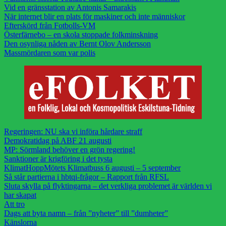
Vid en gränsstation av Antonis Samarakis
När internet blir en plats för maskiner och inte människor
Efterskörd från Fotbolls-VM
Österfärnebo – en skola stoppade folkminskning
Den osynliga nåden av Bernt Olov Andersson
Massmördaren som var polis
Regeringen: NU ska vi införa hårdare straff
Demokratidag på ABF 21 augusti
MP: Sörmland behöver en grön regering!
Sanktioner är krigföring i det tysta
KlimatHoppMötets Klimatbuss 6 augusti – 5 september
Så står partierna i hbtqi-frågor – Rapport från RFSL
Sluta skylla på flyktingarna – det verkliga problemet är världen vi
har skapat
Att tro
Dags att byta namn – från ”nyheter” till ”dumheter”
Känslorna