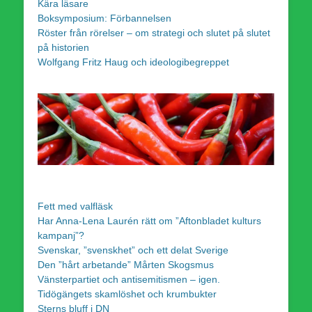
Kära läsare
Boksymposium: Förbannelsen
Röster från rörelser – om strategi och slutet på slutet
på historien
Wolfgang Fritz Haug och ideologibegreppet
Fett med valfläsk
Har Anna-Lena Laurén rätt om ”Aftonbladet kulturs
kampanj”?
Svenskar, ”svenskhet” och ett delat Sverige
Den ”hårt arbetande” Mårten Skogsmus
Vänsterpartiet och antisemitismen – igen.
Tidögängets skamlöshet och krumbukter
Sterns bluff i DN