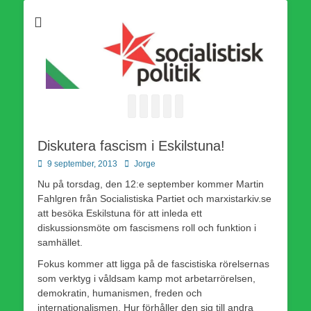
Som medlem i Socialistisk Politik är du medlem i den
Socialistisk Politik
världsomfattande socialistiska Fjärde Internationalen och en viktig
tillgång i kampen för en socialistisk framtid!
Facebook
E-
Webbflöde
Instagram
Webbplats
post
Diskutera fascism i Eskilstuna!
Publicerad
Författare
9 september, 2013
Jorge
den
Nu på torsdag, den 12:e september kommer Martin
Fahlgren från Socialistiska Partiet och marxistarkiv.se
att besöka Eskilstuna för att inleda ett
diskussionsmöte om fascismens roll och funktion i
samhället.
Fokus kommer att ligga på de fascistiska rörelsernas
som verktyg i våldsam kamp mot arbetarrörelsen,
demokratin, humanismen, freden och
internationalismen. Hur förhåller den sig till andra