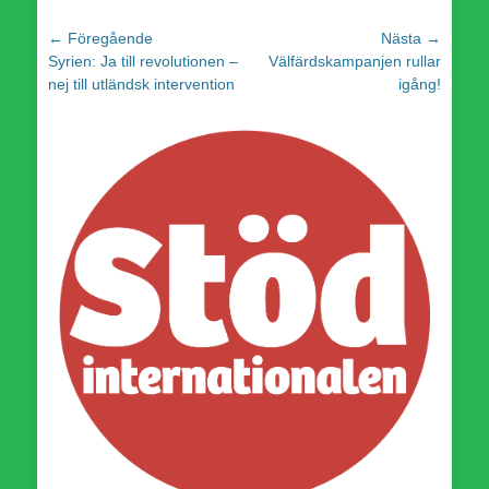
Inläggsnavigering
← Föregående
Nästa →
Föregående
Nästa
Syrien: Ja till revolutionen –
Välfärdskampanjen rullar
inlägg:
inlägg:
nej till utländsk intervention
igång!