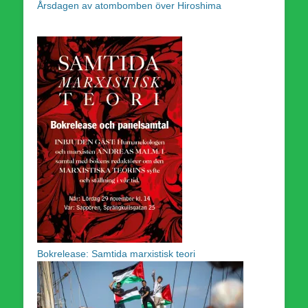
Årsdagen av atombomben över Hiroshima
Bokrelease: Samtida marxistisk teori