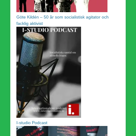
Göte Kildén – 50 år som socialistisk agitator och
facklig aktivist
I-studio Podcast