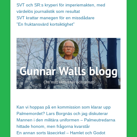
SVT och SR:s kryperi för imperiemakten, med
värdelös journalistik som resultat
SVT krattar manegen för en missdådare
”En fruktansvärd kortsiktighet”
Kan vi hoppas på en kommission som klarar upp
Palmemordet? Lars Borgnäs och jag diskuterar
Mannen i den militära uniformen – Palmeutredarna
hittade honom, men frågorna kvarstår
En annan sorts läsecirkel – Hamlet och Godot