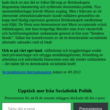
hade dock en stor del av folket fått nog av Brödraskapets
långsamma islamisering och nyliberala ekonomiska politik. Nya
massmobiliseringar krävde Mursis avgång. Men i frånvaro av ett
oberoende arbetarklassalternativ kunde militären genomföra sin
kupp med blodig repression gentemot Brödraskapets medlemmar
som följd. De flesta som demonstrerat mot Mursi accepterade också
militärkuppen, inte bara borgerliga liberaler utan även vänsterfolk
och fackföreningsledare omfamnade general al-Sisi som ”fiendens
fiende”. Sällan har konsekvensen av att ett demokratiskt socialistiskt
alternativ saknades varit så fatalt
Och se på vårt eget land
, välfärdsstat och trygghetslagar ersätts
med privatiseringar och otrygga anställningsformer, förnedring av
arbetslösa och individuella lönesystem som slår sönder solidariteten
– det måste till en demokratisk socialistisk kraft!
Veckotidningen Internationalens
ledare nr 49 2013
Upptäck mer från Socialistisk Politik
Prenumerera för att få de senaste inläggen skickade till din e-post.
Skriv din e-post …
Prenumerera