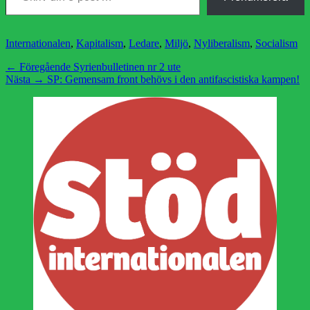
Kategorier
Internationalen
,
Kapitalism
,
Ledare
,
Miljö
,
Nyliberalism
,
Socialism
Inläggsnavigering
Föregående
← Föregående
Syrienbulletinen nr 2 ute
Nästa
inlägg:
Nästa →
SP: Gemensam front behövs i den antifascistiska kampen!
inlägg: