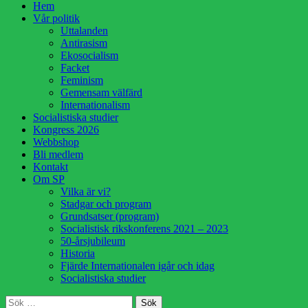
Hoppa
Hem
till
Vår politik
innehåll
Uttalanden
Antirasism
Ekosocialism
Facket
Feminism
Gemensam välfärd
Internationalism
Socialistiska studier
Kongress 2026
Webbshop
Bli medlem
Kontakt
Om SP
Vilka är vi?
Stadgar och program
Grundsatser (program)
Socialistisk rikskonferens 2021 – 2023
50-årsjubileum
Historia
Fjärde Internationalen igår och idag
Socialistiska studier
Sök
Sök