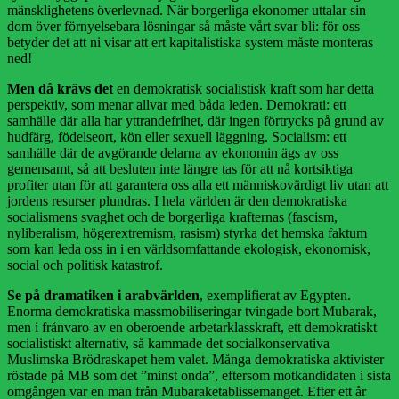
mänsklighetens överlevnad. När borgerliga ekonomer uttalar sin
dom över förnyelsebara lösningar så måste vårt svar bli: för oss
betyder det att ni visar att ert kapitalistiska system måste monteras
ned!
Men då krävs det
en demokratisk socialistisk kraft som har detta
perspektiv, som menar allvar med båda leden. Demokrati: ett
samhälle där alla har yttrandefrihet, där ingen förtrycks på grund av
hudfärg, födelseort, kön eller sexuell läggning. Socialism: ett
samhälle där de avgörande delarna av ekonomin ägs av oss
gemensamt, så att besluten inte längre tas för att nå kortsiktiga
profiter utan för att garantera oss alla ett människovärdigt liv utan att
jordens resurser plundras. I hela världen är den demokratiska
socialismens svaghet och de borgerliga krafternas (fascism,
nyliberalism, högerextremism, rasism) styrka det hemska faktum
som kan leda oss in i en världsomfattande ekologisk, ekonomisk,
social och politisk katastrof.
Se på dramatiken i arab­världen
, exemplifierat av Egypten.
Enorma demokratiska massmobiliseringar tvingade bort Mubarak,
men i frånvaro av en oberoende arbetarklasskraft, ett demokratiskt
socialistiskt alternativ, så kammade det socialkonservativa
Muslimska Brödraskapet hem valet. Många demokratiska aktivister
röstade på MB som det ”minst onda”, eftersom motkandidaten i sista
omgången var en man från Mubaraketablissemanget. Efter ett år