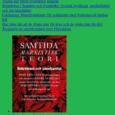
Trump har blivit fyrstjärnig general
Bränderna i Spanien och Frankrike: Svensk byråkrati, senfärdighet
och ren klantighet
Eskilstuna: Manifestationer för solidaritet med Palestina på lördag
8/8
Hur blev det att de friska inte får leva och de sjuka inte får dö?
Årsdagen av atombomben över Hiroshima