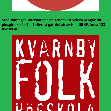
Stöd tidningen Internationalen genom att skicka pengar till
plusgiro 39 69 1 – 1 eller så går det att swisha till SP/Intis: 123
052 4934