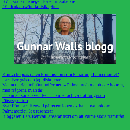
SVT krattar manegen för en missdådare
”En fruktansvärd kortsiktighet”
Kan vi hoppas på en kommission som klarar upp Palmemordet?
Lars Borgnäs och jag diskuterar
Mannen i den militära uniformen – Palmeutredarna hittade honom,
men frågorna kvarstår
En annan sorts läsecirkel – Hamlet och Godot fungerar i
rättspsykiatrin
Svar från Lars Renvall på recensionen av hans nya bok om
Palmemordet: Jag resonerar
Bloggaren Lars Renvall lanserar teori om att Palme sköts framifrån