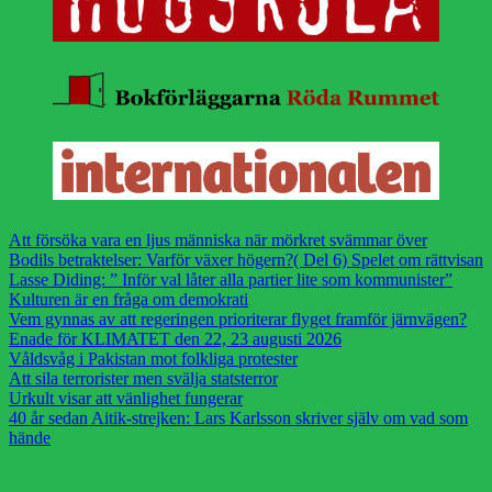
Att försöka vara en ljus människa när mörkret svämmar över
Bodils betraktelser: Varför växer högern?( Del 6) Spelet om rättvisan
Lasse Diding: ” Inför val låter alla partier lite som kommunister”
Kulturen är en fråga om demokrati
Vem gynnas av att regeringen prioriterar flyget framför järnvägen?
Enade för KLIMATET den 22, 23 augusti 2026
Våldsvåg i Pakistan mot folkliga protester
Att sila terrorister men svälja statsterror
Urkult visar att vänlighet fungerar
40 år sedan Aitik-strejken: Lars Karlsson skriver själv om vad som
hände