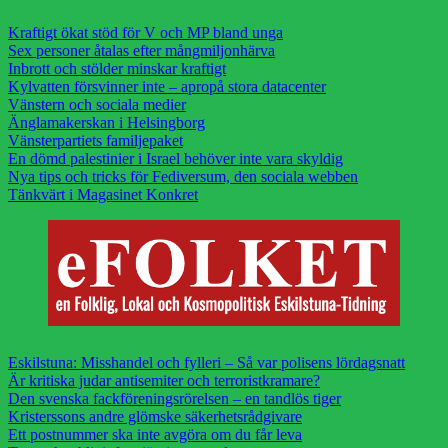
Kraftigt ökat stöd för V och MP bland unga
Sex personer åtalas efter mångmiljonhärva
Inbrott och stölder minskar kraftigt
Kylvatten försvinner inte – apropå stora datacenter
Vänstern och sociala medier
Änglamakerskan i Helsingborg
Vänsterpartiets familjepaket
En dömd palestinier i Israel behöver inte vara skyldig
Nya tips och tricks för Fediversum, den sociala webben
Tänkvärt i Magasinet Konkret
Eskilstuna: Misshandel och fylleri – Så var polisens lördagsnatt
Är kritiska judar antisemiter och terroristkramare?
Den svenska fackföreningsrörelsen – en tandlös tiger
Kristerssons andre glömske säkerhetsrådgivare
Ett postnummer ska inte avgöra om du får leva