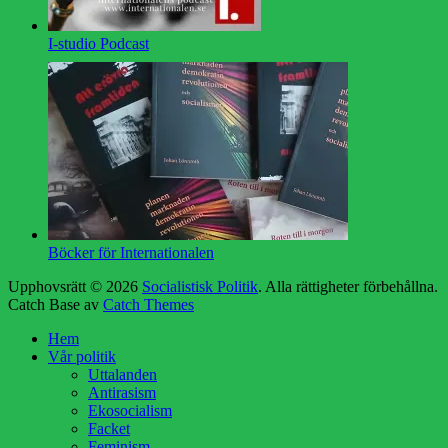
I-studio Podcast
Böcker för Internationalen
Upphovsrätt © 2026
Socialistisk Politik
. Alla rättigheter förbehållna.
Catch Base av
Catch Themes
Rulla
Hem
upp
Vår politik
Uttalanden
Antirasism
Ekosocialism
Facket
Feminism