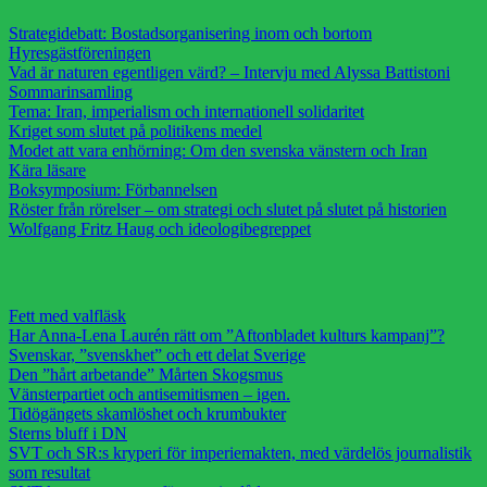
Strategidebatt: Bostadsorganisering inom och bortom
Hyresgästföreningen
Vad är naturen egentligen värd? – Intervju med Alyssa Battistoni
Sommarinsamling
Tema: Iran, imperialism och internationell solidaritet
Kriget som slutet på politikens medel
Modet att vara enhörning: Om den svenska vänstern och Iran
Kära läsare
Boksymposium: Förbannelsen
Röster från rörelser – om strategi och slutet på slutet på historien
Wolfgang Fritz Haug och ideologibegreppet
Fett med valfläsk
Har Anna-Lena Laurén rätt om ”Aftonbladet kulturs kampanj”?
Svenskar, ”svenskhet” och ett delat Sverige
Den ”hårt arbetande” Mårten Skogsmus
Vänsterpartiet och antisemitismen – igen.
Tidögängets skamlöshet och krumbukter
Sterns bluff i DN
SVT och SR:s kryperi för imperiemakten, med värdelös journalistik
som resultat