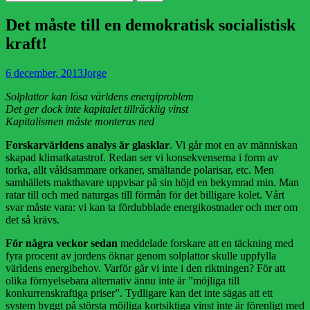
efter:
Det måste till en demokratisk socialistisk
kraft!
Publicerad
Författare
6 december, 2013
Jorge
den
Solplattor kan lösa världens energiproblem
Det ger dock inte kapitalet tillräcklig vinst
Kapitalismen måste monteras ned
Forskarvärldens analys är glasklar
. Vi går mot en av människan
skapad klimatkatastrof. Redan ser vi konsekvenserna i form av
torka, allt våldsammare orkaner, smältande polarisar, etc. Men
samhällets makthavare uppvisar på sin höjd en bekymrad min. Man
ratar till och med naturgas till förmån för det billigare kolet. Vårt
svar måste vara: vi kan ta fördubblade energikostnader och mer om
det så krävs.
För några veckor sedan
meddelade forskare att en täckning med
fyra procent av jordens öknar genom solplattor skulle uppfylla
världens energibehov. Varför går vi inte i den riktningen? För att
olika förnyelsebara alternativ ännu inte är ”möjliga till
konkurrenskraftiga priser”. Tydligare kan det inte sägas att ett
system byggt på största möjliga kortsiktiga vinst inte är förenligt med