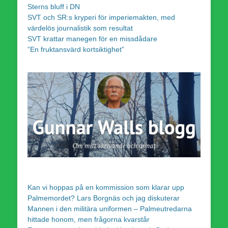
Sterns bluff i DN
SVT och SR:s kryperi för imperiemakten, med
värdelös journalistik som resultat
SVT krattar manegen för en missdådare
”En fruktansvärd kortsiktighet”
Kan vi hoppas på en kommission som klarar upp
Palmemordet? Lars Borgnäs och jag diskuterar
Mannen i den militära uniformen – Palmeutredarna
hittade honom, men frågorna kvarstår