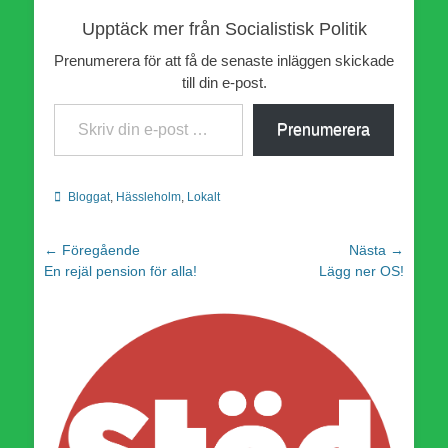
Upptäck mer från Socialistisk Politik
Prenumerera för att få de senaste inläggen skickade
till din e-post.
Skriv din e-post …
Prenumerera
Kategorier
Bloggat
,
Hässleholm
,
Lokalt
Inläggsnavigering
← Föregående
Nästa →
Föregående
Nästa
En rejäl pension för alla!
Lägg ner OS!
inlägg:
inlägg: