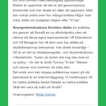
om trots förment olika ideologiska uppfattningar.
Risken är uppenbar att det är det gemensamma
drickandet som har skalat av viljan att opponera. Man
kan också undra över hur många kritiska frågor man
orkar ställa om budgeten dagen efter ”fri bar”.
Sverigedemokraterna försöker rädda
sin politiska
ära genom att föreslå en ny alkoholpolicy utan att
nämna att deras egna representanter Ulf Erlandsson
och Ulf Berggren hör till dem som har skålat på
skattebetalarnas bekostnad. Inte direkt trovärdigt –
SD är en del av skattepengsdiar- och dryckeskulturen
i Hässleholm. Tyvärr så räcker det nog inte med en
ny policy – för det är ändå Tommy ”fri bar” Nilsson
och vänner som kommer att tolka den.
Det enda som kan stoppa politikernas superi på vår
bekostnad är en total torrläggning. Vi medborgare vill
ha nyktra politiska beslut fattade av nyktra politiker.
Skall det vara så svårt att förstå?
Ursprungstext:
Röda Göinge