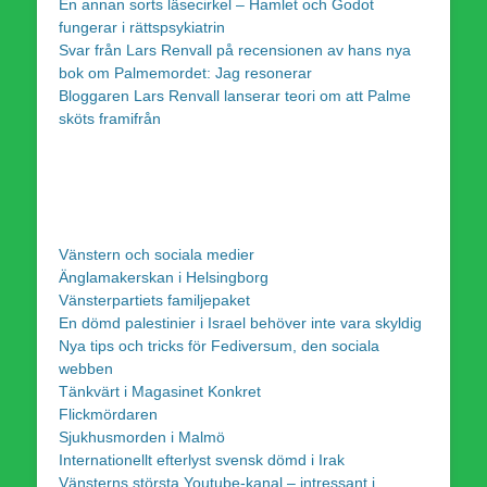
En annan sorts läsecirkel – Hamlet och Godot
fungerar i rättspsykiatrin
Svar från Lars Renvall på recensionen av hans nya
bok om Palmemordet: Jag resonerar
Bloggaren Lars Renvall lanserar teori om att Palme
sköts framifrån
Vänstern och sociala medier
Änglamakerskan i Helsingborg
Vänsterpartiets familjepaket
En dömd palestinier i Israel behöver inte vara skyldig
Nya tips och tricks för Fediversum, den sociala
webben
Tänkvärt i Magasinet Konkret
Flickmördaren
Sjukhusmorden i Malmö
Internationellt efterlyst svensk dömd i Irak
Vänsterns största Youtube-kanal – intressant i