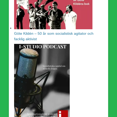
Göte Kildén – 50 år som socialistisk agitator och
facklig aktivist