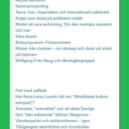
Alyssa Battistoni
Sommarinsamling
Tema: Iran, imperialism och internationell solidaritet
Kriget som slutet på politikens medel
Modet att vara enhörning: Om den svenska vänstern
och Iran
Kära läsare
Boksymposium: Förbannelsen
Röster från rörelser – om strategi och slutet på slutet
på historien
Wolfgang Fritz Haug och ideologibegreppet
Fett med valfläsk
Har Anna-Lena Laurén rätt om ”Aftonbladet kulturs
kampanj”?
Svenskar, ”svenskhet” och ett delat Sverige
Den ”hårt arbetande” Mårten Skogsmus
Vänsterpartiet och antisemitismen – igen.
Tidögängets skamlöshet och krumbukter