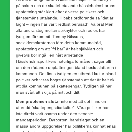
på saken och de skattebetalande hässleholmsbornas
uppfattning står klart efter diverse politikers och
tjänstemäns uttalande. Hibabs ordförande sa ”det är
lugnt – ingen har varit redlöst berusad”. Va bra! Men
alla andra steg mellan spiknykter och redlös har
tydligen förkommit. Tommy Nilssons,
socialdemokraternas före detta kommunalråd,
uppfattning om att ”fri bar” är helt självklart och
givetvis bör ingå i en hårt arbetande
Hässleholmspolitikers naturliga förmåner, säger allt
om den rådande uppfattningen bland beslutsfattarna i
kommunen. Det finns tydligen en utbredd kultur bland
politiker och vissa högre tjänstemän att det är helt ok
att dia kommunen på skattepengar. Tydligen så har
man svårt att skilja på mitt och ditt.
Men problemen slutar
inte med att det finns en
utbredd ”skattepengsdiarkultur”. Våra politiker har
inte direkt varit osams under den senaste
mandatperioden. Dyrporten, handslaget och en
massa andra uppgörelser har politikerna kunnat enas