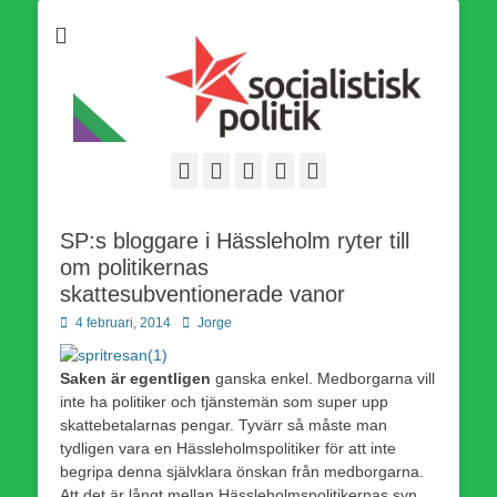
Som medlem i Socialistisk Politik är du medlem i den
Socialistisk Politik
världsomfattande socialistiska Fjärde Internationalen och en viktig
tillgång i kampen för en socialistisk framtid!
Facebook
E-
Webbflöde
Instagram
Webbplats
post
SP:s bloggare i Hässleholm ryter till
om politikernas
skattesubventionerade vanor
Publicerad
Författare
4 februari, 2014
Jorge
den
Saken är egentligen
ganska enkel. Medborgarna vill
inte ha politiker och tjänstemän som super upp
skattebetalarnas pengar. Tyvärr så måste man
tydligen vara en Hässleholmspolitiker för att inte
begripa denna självklara önskan från medborgarna.
Att det är långt mellan Hässleholmspolitikernas syn