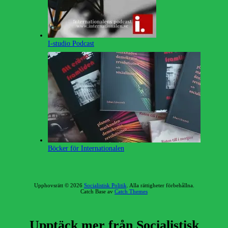
I-studio Podcast
Böcker för Internationalen
Upphovsrätt © 2026
Socialistisk Politik
. Alla rättigheter förbehållna.
Catch Base av
Catch Themes
Rulla
upp
Upptäck mer från Socialistisk