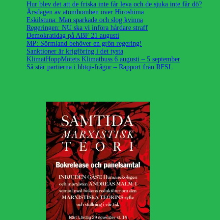
Hur blev det att de friska inte får leva och de sjuka inte får dö?
Årsdagen av atombomben över Hiroshima
Eskilstuna: Man sparkade och slog kvinna
Regeringen: NU ska vi införa hårdare straff
Demokratidag på ABF 21 augusti
MP: Sörmland behöver en grön regering!
Sanktioner är krigföring i det tysta
KlimatHoppMötets Klimatbuss 6 augusti – 5 september
Så står partierna i hbtqi-frågor – Rapport från RFSL