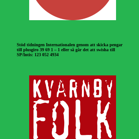
Stöd tidningen Internationalen genom att skicka pengar
till plusgiro 39 69 1 – 1 eller så går det att swisha till
SP/Intis: 123 052 4934