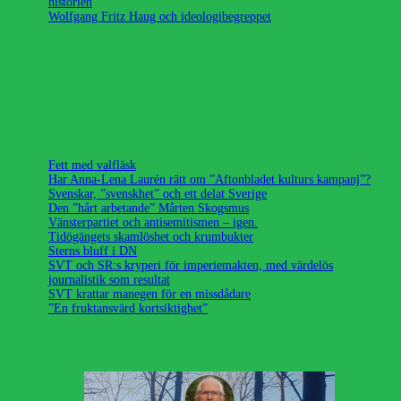
historien
Wolfgang Fritz Haug och ideologibegreppet
Fett med valfläsk
Har Anna-Lena Laurén rätt om ”Aftonbladet kulturs kampanj”?
Svenskar, ”svenskhet” och ett delat Sverige
Den ”hårt arbetande” Mårten Skogsmus
Vänsterpartiet och antisemitismen – igen.
Tidögängets skamlöshet och krumbukter
Sterns bluff i DN
SVT och SR:s kryperi för imperiemakten, med värdelös
journalistik som resultat
SVT krattar manegen för en missdådare
”En fruktansvärd kortsiktighet”