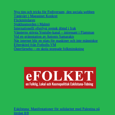
Nya tips och tricks för Fediversum, den sociala webben
Tänkvärt i Magasinet Konkret
Flickmördaren
Sjukhusmorden i Malmö
Internationellt efterlyst svensk dömd i Irak
Vänsterns största Youtube-kanal – intressant i Flamman
Vid en gränsstation av Antonis Samarakis
När internet blir en plats för maskiner och inte människor
Efterskörd från Fotbolls-VM
Österfärnebo – en skola stoppade folkminskning
Eskilstuna: Manifestationer för solidaritet med Palestina på
lördag 8/8