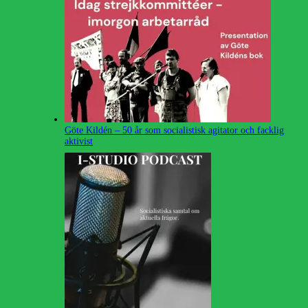
Göte Kildén – 50 år som socialistisk agitator och facklig
aktivist