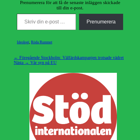
Prenumerera för att få de senaste inläggen skickade
till din e-post.
Skriv din e-post …
Prenumerera
Kategorier
Ideologi
,
Röda Rummet
Inläggsnavigering
Föregående
← Föregående
Stockholm: Välfärdskampanjen trotsade vädret
Nästa
inlägg:
Nästa →
Vår syn på EU
inlägg: