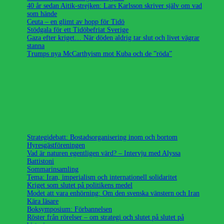
40 år sedan Aitik-strejken: Lars Karlsson skriver själv om vad
som hände
Ceuta – en glimt av hopp för Tidö
Stödgala för ett Tidöbefriat Sverige
Gaza efter kriget… När döden aldrig tar slut och livet vägrar
stanna
Trumps nya McCarthyism mot Kuba och de ”röda”
Strategidebatt: Bostadsorganisering inom och bortom
Hyresgästföreningen
Vad är naturen egentligen värd? – Intervju med Alyssa
Battistoni
Sommarinsamling
Tema: Iran, imperialism och internationell solidaritet
Kriget som slutet på politikens medel
Modet att vara enhörning: Om den svenska vänstern och Iran
Kära läsare
Boksymposium: Förbannelsen
Röster från rörelser – om strategi och slutet på slutet på