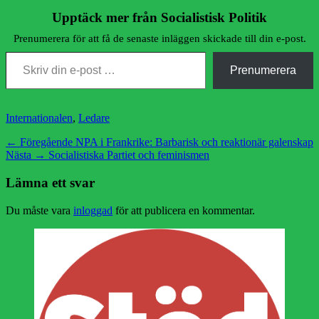
Upptäck mer från Socialistisk Politik
Prenumerera för att få de senaste inläggen skickade till din e-post.
Skriv din e-post …
Prenumerera
Kategorier
Internationalen
,
Ledare
Inläggsnavigering
Föregående
← Föregående
NPA i Frankrike: Barbarisk och reaktionär galenskap
Nästa
inlägg:
Nästa →
Socialistiska Partiet och feminismen
inlägg:
Lämna ett svar
Du måste vara
inloggad
för att publicera en kommentar.