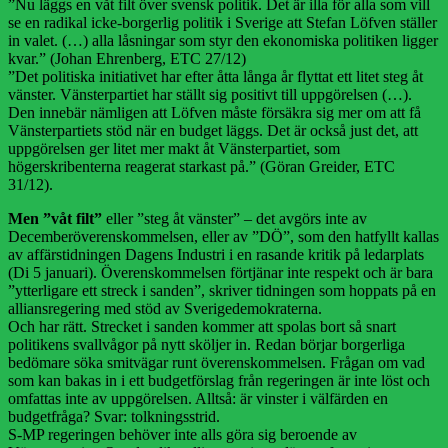
”Nu läggs en våt filt över svensk politik. Det är illa för alla som vill
se en radikal icke-borgerlig politik i Sverige att Stefan Löfven ställer
in valet. (…) alla låsningar som styr den ekonomiska politiken ligger
kvar.” (Johan Ehrenberg, ETC 27/12)
”Det politiska initiativet har efter åtta långa år flyttat ett litet steg åt
vänster. Vänsterpartiet har ställt sig positivt till uppgörelsen (…).
Den innebär nämligen att Löfven måste försäkra sig mer om att få
Vänsterpartiets stöd när en budget läggs. Det är också just det, att
uppgörelsen ger litet mer makt åt Vänsterpartiet, som
högerskribenterna reagerat starkast på.” (Göran Greider, ETC
31/12).
Men ”våt filt”
eller ”steg åt vänster” – det avgörs inte av
Decemberöverenskommelsen, eller av ”DÖ”, som den hatfyllt kallas
av affärstidningen Dagens Industri i en rasande kritik på ledarplats
(Di 5 januari). Överenskommelsen förtjänar inte respekt och är bara
”ytterligare ett streck i sanden”, skriver tidningen som hoppats på en
alliansregering med stöd av Sverigedemokraterna.
Och har rätt. Strecket i sanden kommer att spolas bort så snart
politikens svallvågor på nytt sköljer in. Redan börjar borgerliga
bedömare söka smitvägar runt överenskommelsen. Frågan om vad
som kan bakas in i ett budgetförslag från regeringen är inte löst och
omfattas inte av uppgörelsen. Alltså: är vinster i välfärden en
budgetfråga? Svar: tolkningsstrid.
S-MP regeringen behöver inte alls göra sig beroende av