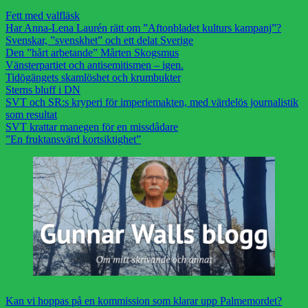
Fett med valfläsk
Har Anna-Lena Laurén rätt om ”Aftonbladet kulturs kampanj”?
Svenskar, ”svenskhet” och ett delat Sverige
Den ”hårt arbetande” Mårten Skogsmus
Vänsterpartiet och antisemitismen – igen.
Tidögängets skamlöshet och krumbukter
Sterns bluff i DN
SVT och SR:s kryperi för imperiemakten, med värdelös journalistik
som resultat
SVT krattar manegen för en missdådare
”En fruktansvärd kortsiktighet”
Kan vi hoppas på en kommission som klarar upp Palmemordet?