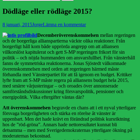
efter:
Dödläge eller rödläge 2015?
Publicerad
Författare
8 januari, 2015
Jorge
Lämna en kommentar
den
Decemberöverenskommelsen
mellan regeringen
och de borgerliga allianspartierna väckte olika reaktioner. Från
borgerligt håll kom både upprörda angrepp om att alliansen
villkorslöst kapitulerat och gett S-MP regeringen frikort för sin
politik – och nöjda hummanden om ansvarsfullhet. Från vänsterhåll
fanns de symmetriska reaktionerna. Jonas Sjöstedt välkomnade
överenskommelsen med orden att regeringen härmed måste
förhandla med Vänsterpartiet för att få igenom en budget. Kritiker
lyfte fram att S-MP måste regera på alliansens budget hela 2015,
med smärre vårjusteringar – och oroades över annonserade
samförståndsdiskussioner kring försvarspolitik, pensioner och
energipolitik. Vilka eftergifter väntas där?
Att överenskommelsen
begravde en chans att i ett nyval ytterligare
försvaga borgerligheten och stärka en rörelse åt vänster är
uppenbart. Men det hade krävt en förändrad politisk kursriktning
hos de ”röd-gröna”. Annars hade nettoresultatet kunnat bli
detsamma – men med Sverigedemokraternas ytterligare ökning på
moderaternas bekostnad.