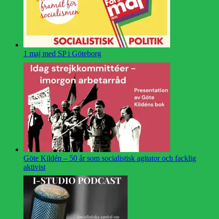
1 maj med SP i Göteborg
Göte Kildén – 50 år som socialistisk agitator och facklig
aktivist