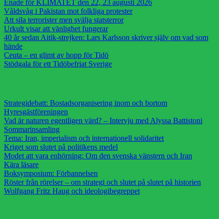
Enade för KLIMATET den 22, 23 augusti 2026
Våldsvåg i Pakistan mot folkliga protester
Att sila terrorister men svälja statsterror
Urkult visar att vänlighet fungerar
40 år sedan Aitik-strejken: Lars Karlsson skriver själv om vad som
hände
Ceuta – en glimt av hopp för Tidö
Stödgala för ett Tidöbefriat Sverige
Strategidebatt: Bostadsorganisering inom och bortom
Hyresgästföreningen
Vad är naturen egentligen värd? – Intervju med Alyssa Battistoni
Sommarinsamling
Tema: Iran, imperialism och internationell solidaritet
Kriget som slutet på politikens medel
Modet att vara enhörning: Om den svenska vänstern och Iran
Kära läsare
Boksymposium: Förbannelsen
Röster från rörelser – om strategi och slutet på slutet på historien
Wolfgang Fritz Haug och ideologibegreppet