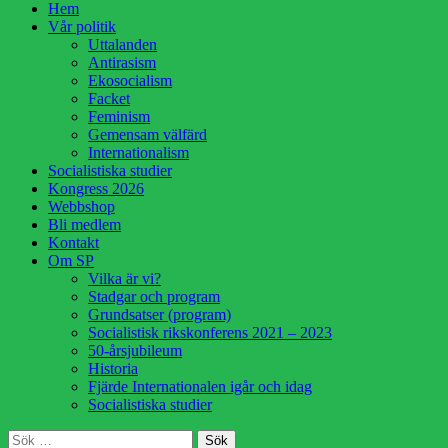
Hoppa
Hem
till
Vår politik
innehåll
Uttalanden
Antirasism
Ekosocialism
Facket
Feminism
Gemensam välfärd
Internationalism
Socialistiska studier
Kongress 2026
Webbshop
Bli medlem
Kontakt
Om SP
Vilka är vi?
Stadgar och program
Grundsatser (program)
Socialistisk rikskonferens 2021 – 2023
50-årsjubileum
Historia
Fjärde Internationalen igår och idag
Socialistiska studier
Sök
Sök