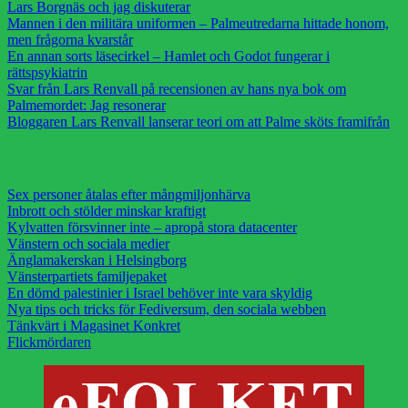
Lars Borgnäs och jag diskuterar
Mannen i den militära uniformen – Palmeutredarna hittade honom,
men frågorna kvarstår
En annan sorts läsecirkel – Hamlet och Godot fungerar i
rättspsykiatrin
Svar från Lars Renvall på recensionen av hans nya bok om
Palmemordet: Jag resonerar
Bloggaren Lars Renvall lanserar teori om att Palme sköts framifrån
Sex personer åtalas efter mångmiljonhärva
Inbrott och stölder minskar kraftigt
Kylvatten försvinner inte – apropå stora datacenter
Vänstern och sociala medier
Änglamakerskan i Helsingborg
Vänsterpartiets familjepaket
En dömd palestinier i Israel behöver inte vara skyldig
Nya tips och tricks för Fediversum, den sociala webben
Tänkvärt i Magasinet Konkret
Flickmördaren