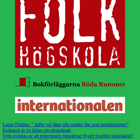
Lasse Diding: ” Inför val låter alla partier lite som kommunister”
Kulturen är en fråga om demokrati
Vem gynnas av att regeringen prioriterar flyget framför järnvägen?