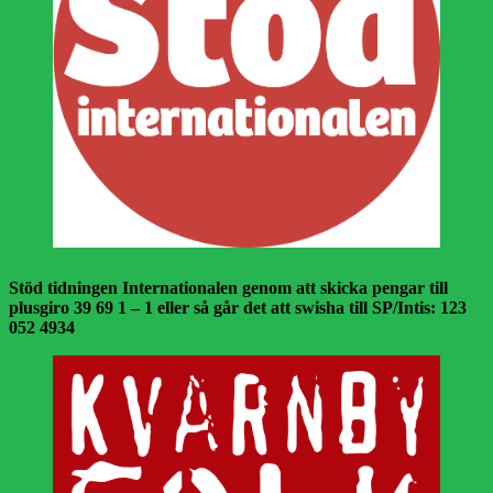
Stöd tidningen Internationalen genom att skicka pengar till
plusgiro 39 69 1 – 1 eller så går det att swisha till SP/Intis: 123
052 4934