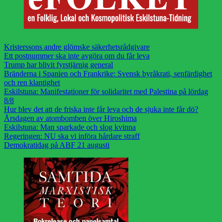
Kristerssons andre glömske säkerhetsrådgivare
Ett postnummer ska inte avgöra om du får leva
Trump har blivit fyrstjärnig general
Bränderna i Spanien och Frankrike: Svensk byråkrati, senfärdighet
och ren klantighet
Eskilstuna: Manifestationer för solidaritet med Palestina på lördag
8/8
Hur blev det att de friska inte får leva och de sjuka inte får dö?
Årsdagen av atombomben över Hiroshima
Eskilstuna: Man sparkade och slog kvinna
Regeringen: NU ska vi införa hårdare straff
Demokratidag på ABF 21 augusti