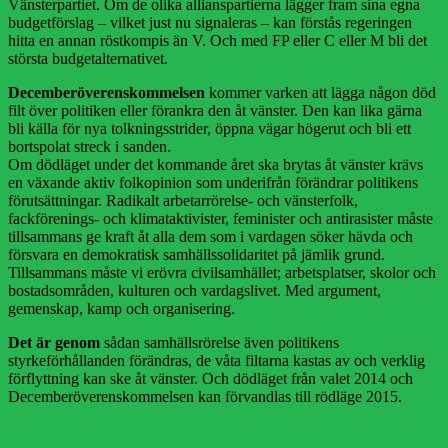
Vänsterpartiet. Om de olika allianspartierna lägger fram sina egna
budgetförslag – vilket just nu signaleras – kan förstås regeringen
hitta en annan röstkompis än V. Och med FP eller C eller M bli det
största budgetalternativet.
Decemberöverenskommelsen
kommer varken att lägga någon död
filt över politiken eller förankra den åt vänster. Den kan lika gärna
bli källa för nya tolkningsstrider, öppna vägar högerut och bli ett
bortspolat streck i sanden.
Om dödläget under det kommande året ska brytas åt vänster krävs
en växande aktiv folkopinion som underifrån förändrar politikens
förutsättningar. Radikalt arbetarrörelse- och vänsterfolk,
fackförenings- och klimataktivister, feminister och antirasister måste
tillsammans ge kraft åt alla dem som i vardagen söker hävda och
försvara en demokratisk samhällssolidaritet på jämlik grund.
Tillsammans måste vi erövra civilsamhället; arbetsplatser, skolor och
bostadsområden, kulturen och vardagslivet. Med argument,
gemenskap, kamp och organisering.
Det är genom
sådan samhällsrörelse även politikens
styrkeförhållanden förändras, de våta filtarna kastas av och verklig
förflyttning kan ske åt vänster. Och dödläget från valet 2014 och
Decemberöverenskommelsen kan förvandlas till rödläge 2015.