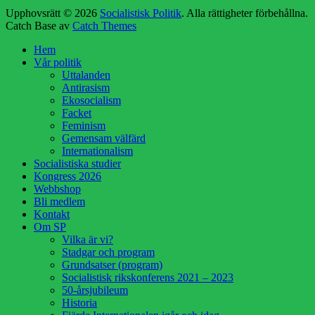
Upphovsrätt © 2026
Socialistisk Politik
. Alla rättigheter förbehållna.
Catch Base av
Catch Themes
Rulla
Hem
upp
Vår politik
Uttalanden
Antirasism
Ekosocialism
Facket
Feminism
Gemensam välfärd
Internationalism
Socialistiska studier
Kongress 2026
Webbshop
Bli medlem
Kontakt
Om SP
Vilka är vi?
Stadgar och program
Grundsatser (program)
Socialistisk rikskonferens 2021 – 2023
50-årsjubileum
Historia