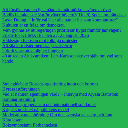
Att försöka vara en ljus människa när mörkret svämmar över
Bodils betraktelser: Varför växer högern?( Del 6) Spelet om rättvisan
Lasse Diding: ” Inför val låter alla partier lite som kommunister”
Kulturen är en fråga om demokrati
Vem gynnas av att regeringen prioriterar flyget framför järnvägen?
Enade för KLIMATET den 22, 23 augusti 2026
Våldsvåg i Pakistan mot folkliga protester
Att sila terrorister men svälja statsterror
Urkult visar att vänlighet fungerar
40 år sedan Aitik-strejken: Lars Karlsson skriver själv om vad som
hände
Strategidebatt: Bostadsorganisering inom och bortom
Hyresgästföreningen
Vad är naturen egentligen värd? – Intervju med Alyssa Battistoni
Sommarinsamling
Tema: Iran, imperialism och internationell solidaritet
Kriget som slutet på politikens medel
Modet att vara enhörning: Om den svenska vänstern och Iran
Kära läsare
Boksymposium: Förbannelsen