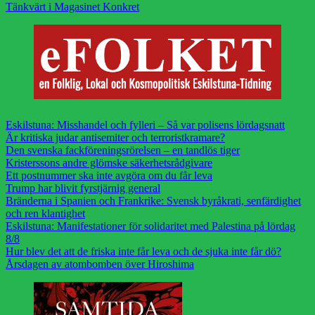
Tänkvärt i Magasinet Konkret
Eskilstuna: Misshandel och fylleri – Så var polisens lördagsnatt
Är kritiska judar antisemiter och terroristkramare?
Den svenska fackföreningsrörelsen – en tandlös tiger
Kristerssons andre glömske säkerhetsrådgivare
Ett postnummer ska inte avgöra om du får leva
Trump har blivit fyrstjärnig general
Bränderna i Spanien och Frankrike: Svensk byråkrati, senfärdighet
och ren klantighet
Eskilstuna: Manifestationer för solidaritet med Palestina på lördag
8/8
Hur blev det att de friska inte får leva och de sjuka inte får dö?
Årsdagen av atombomben över Hiroshima