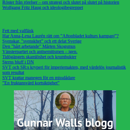
Röster från rörelser – om strategi och slutet på slutet på historien
Wolfgang Fritz Haug och ideologibegreppet
Fett med valfläsk
Har Anna-Lena Laurén rätt om ”Aftonbladet kulturs kampanj”?
Svenskar, ”svenskhet” och ett delat Sverige
Den ”hårt arbetande” Mårten Skogsmus
Vänsterpartiet och antisemitismen – igen.
Tidögängets skamlöshet och krumbukter
Sterns bluff i DN
SVT och SR:s kryperi för imperiemakten, med värdelös journalistik
som resultat
SVT krattar manegen för en missdådare
”En fruktansvärd kortsiktighet”