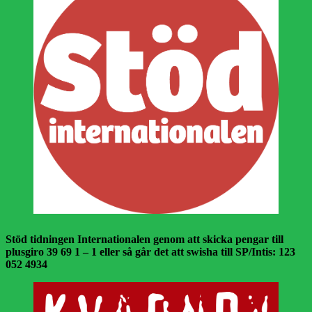
Stöd tidningen Internationalen genom att skicka pengar till
plusgiro 39 69 1 – 1 eller så går det att swisha till SP/Intis: 123
052 4934