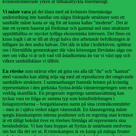
kvinnodominerade yrken är tillbakatryckta lönemässigt.
Vi måste vara
på det klara med att kvinnors lönemässiga
underordning inte handlar om några förlegade strukturer som ett
samhälle måste kasta av sig för att kunna kallas ”modernt”. Det är
inte ett system baserat på fördomar och gammal sed utan strukturer
upprätthållna av mycket tydliga ekonomiska intressen. Det finns en
krass logik i att se till att drygt halva den arbetande befolkningen är
billigare än den andra halvan. Det slår in kilar i kollektiven, splittrar
oss i föreställda gemen­skaper där våra könsorgan förväntas säga oss
mer om vilka vi är och vad vill åstadkomma än var vi växt upp och
vilken samhällsklass vi tillhör.
En rörelse
som strävar efter att göra oss alla till ”du” och ”kamrat”
med varandra kan aldrig nöja sig med att reproducera det omgivande
samhällets strukturer. I sammanhanget framstår bristen på kvinnlig
representation i den grekiska Syriza-ledda vänsterregeringen som en
verklig skamfläck. En progressiv regerings sammansättning kan
tyckas vara en fråga av samma typ som könsfördelningen i
bolagsstyrelserna – borgarklassens namn på sina centralkommittéer
– men är i själva verket något väsensskilt. En klassregering måste
spegla klasskampens interna positioner och en regering utan kvinnor
är ett dåligt bokslut över en rörelses förmåga att representera sina
beståndsdelar. Vi kan bara hoppas att Syriza är smärtsamt medvetna
om hur illa det ser ut. Kvinnokampen är en kamp på många fronter