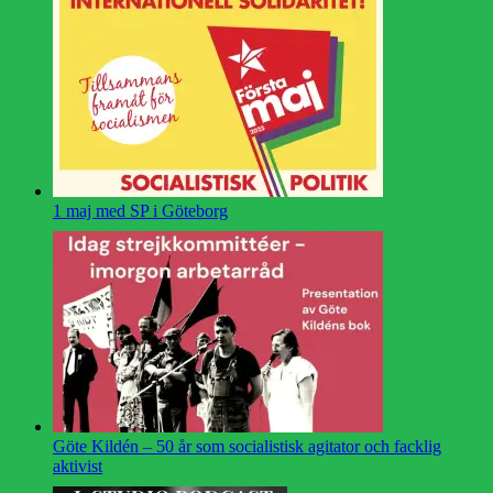
1 maj med SP i Göteborg
Göte Kildén – 50 år som socialistisk agitator och facklig
aktivist