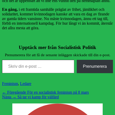
och det är uppenbart att vi inte ens vunnit den på hemmaplan ännu.
En gång,
i ett framtida samhälle präglat av frihet, jämlikhet och
solidaritet, kommer kvinnodagen kanske att vara en dag av firande
av gamla tiders vansinne. Nu måste kvinnodagen, ännu ett tag till,
förbli en internationell kampdag. För hur långt vi än kommit, återstår
det allra mesta att göra.
Upptäck mer från Socialistisk Politik
Prenumerera för att få de senaste inläggen skickade till din e-post.
Skriv din e-post …
Prenumerera
Kategorier
Feminism
,
Ledare
Inläggsnavigering
Föregående
← Föregående
För en socialistisk feminism på 8 mars
Nästa
inlägg:
Nästa →
Så tar vi kamp för välfärd
inlägg: