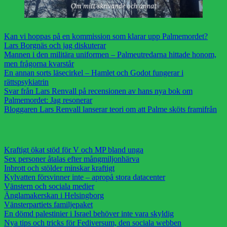
Kan vi hoppas på en kommission som klarar upp Palmemordet?
Lars Borgnäs och jag diskuterar
Mannen i den militära uniformen – Palmeutredarna hittade honom,
men frågorna kvarstår
En annan sorts läsecirkel – Hamlet och Godot fungerar i
rättspsykiatrin
Svar från Lars Renvall på recensionen av hans nya bok om
Palmemordet: Jag resonerar
Bloggaren Lars Renvall lanserar teori om att Palme sköts framifrån
Kraftigt ökat stöd för V och MP bland unga
Sex personer åtalas efter mångmiljonhärva
Inbrott och stölder minskar kraftigt
Kylvatten försvinner inte – apropå stora datacenter
Vänstern och sociala medier
Änglamakerskan i Helsingborg
Vänsterpartiets familjepaket
En dömd palestinier i Israel behöver inte vara skyldig
Nya tips och tricks för Fediversum, den sociala webben