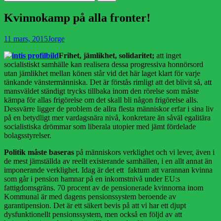
efter:
Kvinnokamp på alla fronter!
Publicerad
Författare
11 mars, 2015
Jorge
den
Frihet, jämlikhet, solidaritet;
att inget
socialistiskt samhälle kan realisera dessa progressiva honnörsord
utan jämlikhet mellan könen står vid det här laget klart för varje
tänkande vänstermänniska. Det är förstås rimligt att det blivit så, att
mansväldet ständigt trycks tillbaka inom den rörelse som måste
kämpa för allas frigörelse om det skall bli någon frigörelse alls.
Dessvärre ligger de problem de allra flesta människor erfar i sina liv
på en betydligt mer vardagsnära nivå, konkretare än såväl egalitära
socialistiska drömmar som liberala utopier med jämt fördelade
bolagsstyrelser.
Politik måste baseras
på människors verklighet och vi lever, även i
de mest jämställda av reellt existerande samhällen, i en allt annat än
imponerande verklighet. Idag är det ett faktum att varannan kvinna
som går i pension hamnar på en inkomstnivå under EU:s
fattigdomsgräns. 70 procent av de pensionerade kvinnorna inom
Kommunal är med dagens pensionssystem beroende av
garantipension. Det är ett säkert bevis på att vi har ett djupt
dysfunktionellt pensionssystem, men också en följd av att