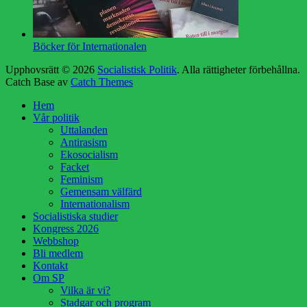
Böcker för Internationalen
Upphovsrätt © 2026
Socialistisk Politik
. Alla rättigheter förbehållna.
Catch Base av
Catch Themes
Rulla
Hem
upp
Vår politik
Uttalanden
Antirasism
Ekosocialism
Facket
Feminism
Gemensam välfärd
Internationalism
Socialistiska studier
Kongress 2026
Webbshop
Bli medlem
Kontakt
Om SP
Vilka är vi?
Stadgar och program