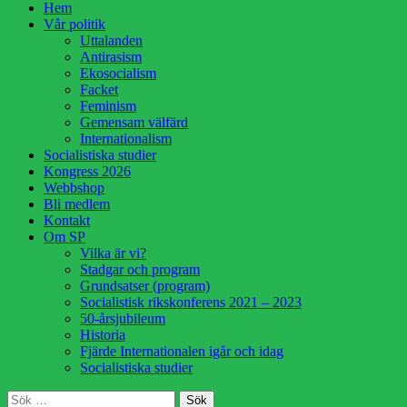
Hoppa
Hem
till
Vår politik
innehåll
Uttalanden
Antirasism
Ekosocialism
Facket
Feminism
Gemensam välfärd
Internationalism
Socialistiska studier
Kongress 2026
Webbshop
Bli medlem
Kontakt
Om SP
Vilka är vi?
Stadgar och program
Grundsatser (program)
Socialistisk rikskonferens 2021 – 2023
50-årsjubileum
Historia
Fjärde Internationalen igår och idag
Socialistiska studier
Sök
Sök