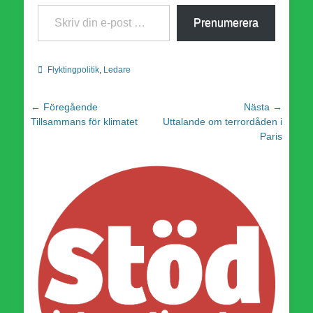
Skriv din e-post …
Prenumerera
Kategorier
Flyktingpolitik
,
Ledare
Inläggsnavigering
← Föregående
Nästa →
Föregående
Nästa
Tillsammans för klimatet
Uttalande om terrordåden i
inlägg:
inlägg:
Paris