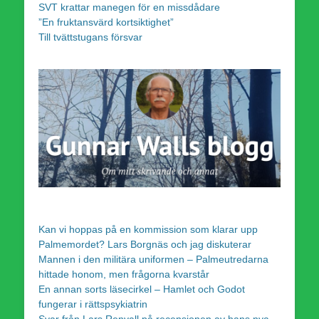
SVT krattar manegen för en missdådare
”En fruktansvärd kortsiktighet”
Till tvättstugans försvar
Kan vi hoppas på en kommission som klarar upp
Palmemordet? Lars Borgnäs och jag diskuterar
Mannen i den militära uniformen – Palmeutredarna
hittade honom, men frågorna kvarstår
En annan sorts läsecirkel – Hamlet och Godot
fungerar i rättspsykiatrin
Svar från Lars Renvall på recensionen av hans nya