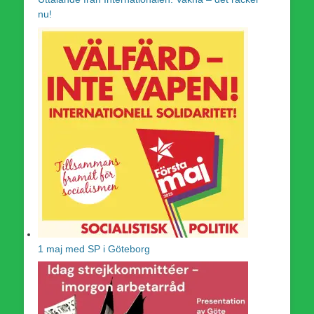
nu!
1 maj med SP i Göteborg