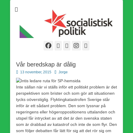
Som medlem i Socialistisk Politik är du medlem i den
Socialistisk Politik
världsomfattande socialistiska Fjärde Internationalen och en viktig
tillgång i kampen för en socialistisk framtid!
Facebook
E-
Webbflöde
Instagram
Webbplats
post
Vår beredskap är dålig
Publicerad
Författare
13 november, 2015
Jorge
den
Inte sällan när vi ställs inför ett politiskt problem är det
perspektiven som brister och som gör att situationen
tycks oöverstiglig. Flyktingkatastrofen Sverige står
inför är ett sådant problem. Den som lyssnar på
regeringens eller högeroppositionens uttalanden och
utspel får intrycket av att det är den svenska staten
som är drabbad av katastrof och inte de som flyr. Den
som följer debatten får lätt för sig att det rör sig om