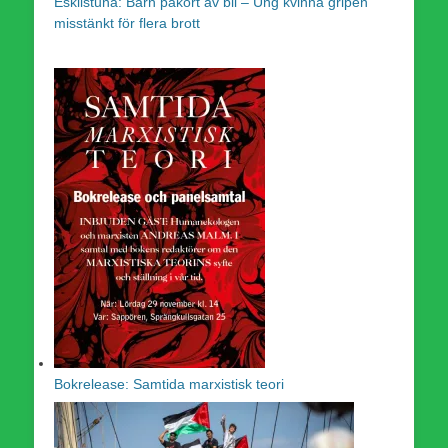
Eskilstuna: Barn påkört av bil – Ung kvinna gripen
misstänkt för flera brott
Bokrelease: Samtida marxistisk teori