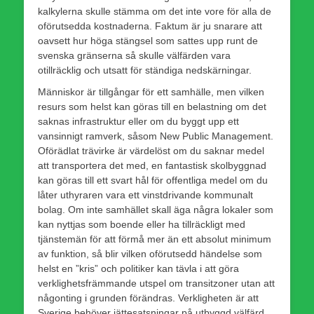
kalkylerna skulle stämma om det inte vore för alla de
oförutsedda kostnaderna. Faktum är ju snarare att
oavsett hur höga stängsel som sattes upp runt de
svenska gränserna så skulle välfärden vara
otillräcklig och utsatt för ständiga nedskärningar.
Människor är tillgångar för ett samhälle, men vilken
resurs som helst kan göras till en belastning om det
saknas infrastruktur eller om du byggt upp ett
vansinnigt ramverk, såsom New Public Management.
Oförädlat trävirke är värdelöst om du saknar medel
att transportera det med, en fantastisk skolbyggnad
kan göras till ett svart hål för offentliga medel om du
låter uthyraren vara ett vinstdrivande kommunalt
bolag. Om inte samhället skall äga några lokaler som
kan nyttjas som boende eller ha tillräckligt med
tjänstemän för att förmå mer än ett absolut minimum
av funktion, så blir vilken oförutsedd händelse som
helst en ”kris” och politiker kan tävla i att göra
verklighetsfrämmande utspel om transitzoner utan att
någonting i grunden förändras. Verkligheten är att
Sverige behöver jättesatsningar på utbyggd välfärd,