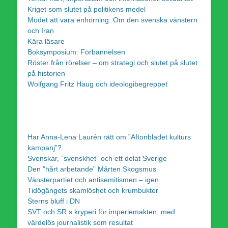
Kriget som slutet på politikens medel
Modet att vara enhörning: Om den svenska vänstern
och Iran
Kära läsare
Boksymposium: Förbannelsen
Röster från rörelser – om strategi och slutet på slutet
på historien
Wolfgang Fritz Haug och ideologibegreppet
Har Anna-Lena Laurén rätt om ”Aftonbladet kulturs
kampanj”?
Svenskar, ”svenskhet” och ett delat Sverige
Den ”hårt arbetande” Mårten Skogsmus
Vänsterpartiet och antisemitismen – igen.
Tidögängets skamlöshet och krumbukter
Sterns bluff i DN
SVT och SR:s kryperi för imperiemakten, med
värdelös journalistik som resultat