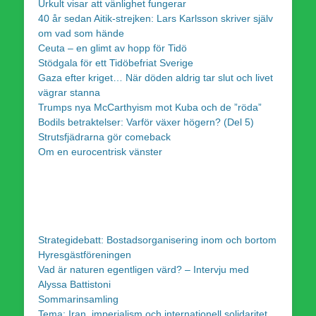
Urkult visar att vänlighet fungerar
40 år sedan Aitik-strejken: Lars Karlsson skriver själv
om vad som hände
Ceuta – en glimt av hopp för Tidö
Stödgala för ett Tidöbefriat Sverige
Gaza efter kriget… När döden aldrig tar slut och livet
vägrar stanna
Trumps nya McCarthyism mot Kuba och de ”röda”
Bodils betraktelser: Varför växer högern? (Del 5)
Strutsfjädrarna gör comeback
Om en eurocentrisk vänster
Strategidebatt: Bostadsorganisering inom och bortom
Hyresgästföreningen
Vad är naturen egentligen värd? – Intervju med
Alyssa Battistoni
Sommarinsamling
Tema: Iran, imperialism och internationell solidaritet