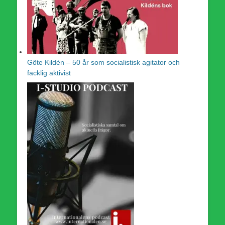
Göte Kildén – 50 år som socialistisk agitator och
facklig aktivist