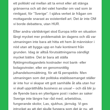
ett politiskt val mellan att ta emot eller att stänga
gränserna och att det valet handlar om vad som är
rimligast, för ”Sverige”. I själva verket är frågan om
mottagande snarast av existentiell art. Det är inte OM
vi borde debattera, utan HUR.
Efter andra världskriget stod Europa inför en situation
långt mycket mer problematisk än dagens och då var
utmaningen inte bara att hitta ett hem åt människor i
nöd utan att bygga upp en halv kontinent från
grunden. Idag är alltså förutsättningarna oändligt
mycket bättre. Det är bara att ställa
flyktingmottagandets kostnader mot bank- eller
bolagsvinster, eller en genomsnittlig
julhandelsomsättning, för att få perspektiv. Men
utmaningen som det politiska etablissemanget ställer
är inte hur vi skapar ett gott samhälle åt alla utan hur
vi skall upprätthålla
business as usual
– och då blir ju
de flyende bara en ytterligare post i raden av saker
Sverige inte längre har råd med; arbetslösa,
fungerande skolor, Las, sjukhus, järnväg. Vi ges
intrycket av att det skulle fungera som det är nu, att