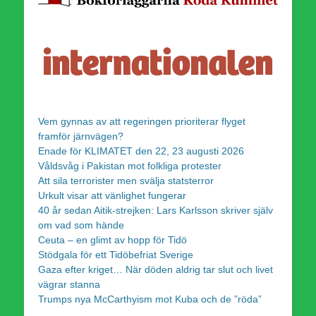
Vem gynnas av att regeringen prioriterar flyget
framför järnvägen?
Enade för KLIMATET den 22, 23 augusti 2026
Våldsvåg i Pakistan mot folkliga protester
Att sila terrorister men svälja statsterror
Urkult visar att vänlighet fungerar
40 år sedan Aitik-strejken: Lars Karlsson skriver själv
om vad som hände
Ceuta – en glimt av hopp för Tidö
Stödgala för ett Tidöbefriat Sverige
Gaza efter kriget… När döden aldrig tar slut och livet
vägrar stanna
Trumps nya McCarthyism mot Kuba och de ”röda”