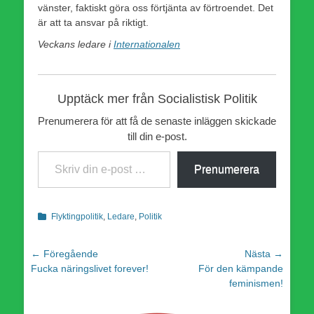
vänster, faktiskt göra oss förtjänta av förtroendet. Det
är att ta ansvar på riktigt.
Veckans ledare i
Internationalen
Upptäck mer från Socialistisk Politik
Prenumerera för att få de senaste inläggen skickade
till din e-post.
Skriv din e-post …
Prenumerera
Kategorier
Flyktingpolitik
,
Ledare
,
Politik
Inläggsnavigering
← Föregående
Nästa →
Föregående
Nästa
Fucka näringslivet forever!
För den kämpande
inlägg:
inlägg:
feminismen!