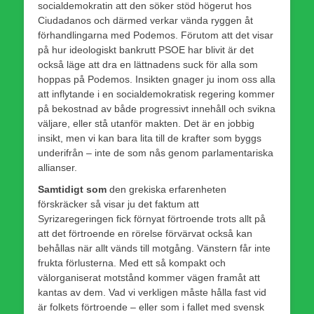
socialdemokratin att den söker stöd högerut hos
Ciudadanos och därmed verkar vända ryggen åt
förhandlingarna med Podemos. Förutom att det visar
på hur ideologiskt bankrutt PSOE har blivit är det
också läge att dra en lättnadens suck för alla som
hoppas på Podemos. Insikten gnager ju inom oss alla
att inflytande i en socialdemokratisk regering kommer
på bekostnad av både progressivt innehåll och svikna
väljare, eller stå utanför makten. Det är en jobbig
insikt, men vi kan bara lita till de krafter som byggs
underifrån – inte de som nås genom parlamentariska
allianser.
Samtidigt som
den grekiska erfarenheten
förskräcker så visar ju det faktum att
Syrizaregeringen fick förnyat förtroende trots allt på
att det förtroende en rörelse förvärvat också kan
behållas när allt vänds till motgång. Vänstern får inte
frukta förlusterna. Med ett så kompakt och
välorganiserat motstånd kommer vägen framåt att
kantas av dem. Vad vi verkligen måste hålla fast vid
är folkets förtroende – eller som i fallet med svensk