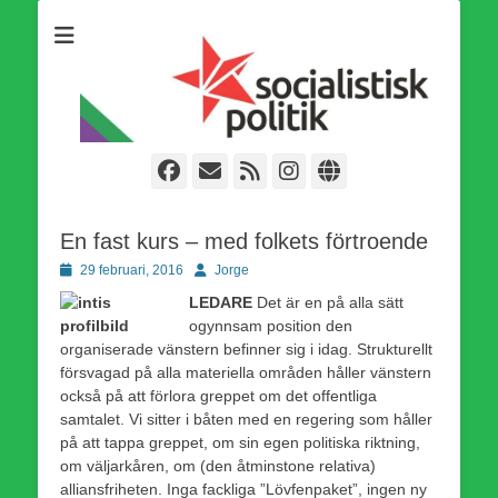
Som medlem i Socialistisk Politik är du medlem i den
Socialistisk Politik
världsomfattande socialistiska Fjärde Internationalen och en viktig
tillgång i kampen för en socialistisk framtid!
Facebook
E-
Webbflöde
Instagram
Webbplats
post
En fast kurs – med folkets förtroende
Publicerad
Författare
29 februari, 2016
Jorge
den
LEDARE
Det är en på alla sätt
ogynnsam position den
organiserade vänstern befinner sig i idag. Strukturellt
försvagad på alla materiella områden håller vänstern
också på att förlora greppet om det offentliga
samtalet. Vi sitter i båten med en regering som håller
på att tappa greppet, om sin egen politiska riktning,
om väljarkåren, om (den åtminstone relativa)
alliansfriheten. Inga fackliga ”Lövfenpaket”, ingen ny