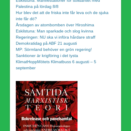
Eskilstuna: Manifestationer för solidaritet med
Palestina på lördag 8/8
Hur blev det att de friska inte får leva och de sjuka
inte får dö?
Årsdagen av atombomben över Hiroshima
Eskilstuna: Man sparkade och slog kvinna
Regeringen: NU ska vi införa hårdare straff
Demokratidag på ABF 21 augusti
MP: Sörmland behöver en grön regering!
Sanktioner är krigföring i det tysta
KlimatHoppMötets Klimatbuss 6 augusti – 5
september