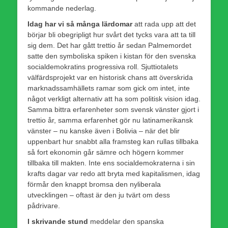
kommande nederlag.
Idag har vi så många lärdomar
att rada upp att det
börjar bli obegripligt hur svårt det tycks vara att ta till
sig dem. Det har gått trettio år sedan Palme­mordet
satte den symboliska spiken i kistan för den svenska
socialdemokratins progressiva roll. Sjuttiotalets
välfärdsprojekt var en historisk chans att överskrida
marknadssamhällets ramar som gick om intet, inte
något verkligt alternativ att ha som politisk vision idag.
Samma bittra erfarenheter som svensk vänster gjort i
trettio år, samma erfarenhet gör nu latinamerikansk
vänster – nu kanske även i Bolivia – när det blir
uppenbart hur snabbt alla framsteg kan rullas tillbaka
så fort ekonomin går sämre och högern kommer
tillbaka till makten. Inte ens socialdemokraterna i sin
krafts dagar var redo att bryta med kapitalismen, idag
förmår den knappt bromsa den nyliberala
utvecklingen – oftast är den ju tvärt om dess
pådrivare.
I skrivande stund
meddelar den spanska