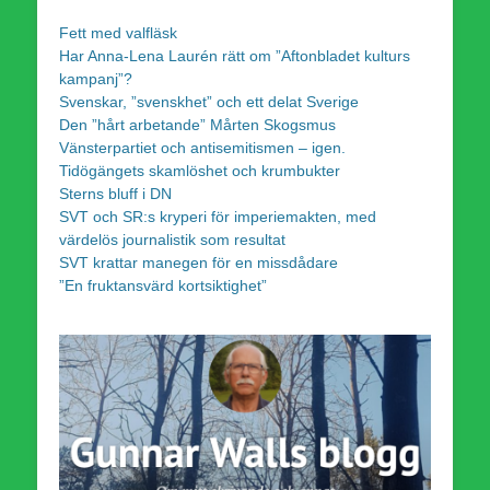
Fett med valfläsk
Har Anna-Lena Laurén rätt om ”Aftonbladet kulturs
kampanj”?
Svenskar, ”svenskhet” och ett delat Sverige
Den ”hårt arbetande” Mårten Skogsmus
Vänsterpartiet och antisemitismen – igen.
Tidögängets skamlöshet och krumbukter
Sterns bluff i DN
SVT och SR:s kryperi för imperiemakten, med
värdelös journalistik som resultat
SVT krattar manegen för en missdådare
”En fruktansvärd kortsiktighet”