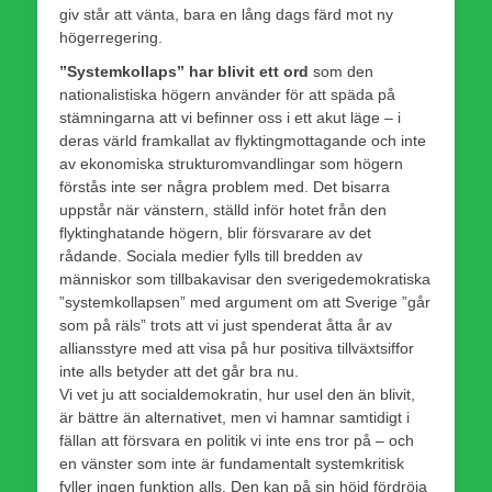
giv står att vänta, bara en lång dags färd mot ny
högerregering.
”Systemkollaps” har blivit ett ord
som den
nationalistiska högern använder för att späda på
stämningarna att vi befinner oss i ett akut läge – i
deras värld framkallat av flyktingmottagande och inte
av ekonomiska strukturomvandlingar som högern
förstås inte ser några problem med. Det bisarra
uppstår när vänstern, ställd inför hotet från den
flyktinghatande högern, blir försvarare av det
rådande. Sociala medier fylls till bredden av
människor som tillbakavisar den sverigedemokratiska
”systemkollapsen” med argument om att Sverige ”går
som på räls” trots att vi just spenderat åtta år av
alliansstyre med att visa på hur positiva tillväxtsiffor
inte alls betyder att det går bra nu.
Vi vet ju att socialdemokratin, hur usel den än blivit,
är bättre än alternativet, men vi hamnar samtidigt i
fällan att försvara en politik vi inte ens tror på – och
en vänster som inte är fundamentalt systemkritisk
fyller ingen funktion alls. Den kan på sin höjd fördröja