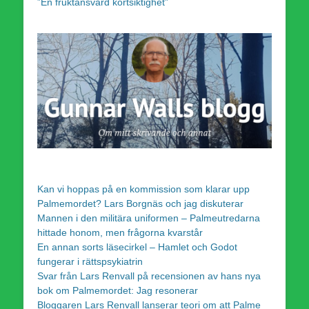
”En fruktansvärd kortsiktighet”
Kan vi hoppas på en kommission som klarar upp
Palmemordet? Lars Borgnäs och jag diskuterar
Mannen i den militära uniformen – Palmeutredarna
hittade honom, men frågorna kvarstår
En annan sorts läsecirkel – Hamlet och Godot
fungerar i rättspsykiatrin
Svar från Lars Renvall på recensionen av hans nya
bok om Palmemordet: Jag resonerar
Bloggaren Lars Renvall lanserar teori om att Palme