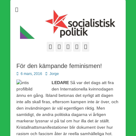
Som medlem i Socialistisk Politik är du medlem i den
Socialistisk Politik
världsomfattande socialistiska Fjärde Internationalen och en viktig
tillgång i kampen för en socialistisk framtid!
Facebook
E-
Webbflöde
Instagram
Webbplats
post
För den kämpande feminismen!
Publicerad
Författare
6 mars, 2016
Jorge
den
LEDARE
Så var det dags att fira
den Internationella kvinnodagen
ännu en gång. Ibland betonas det syrligt att dagen
inte alls skall firas, eftersom kampen inte är över, och
den invändningen är väl egentligen riktig. Men
samtidigt, de andra politiska dagarna vi årligen
markerar lyssnar vi på tal om hur illa det är ställt.
Kristallnattsmanifestationer blir dokument över hur
rasism och fascism åter är reella samhälleliga hot.