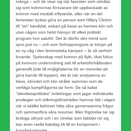
många – och de visar sig när fascister som utmålar
sig som kvinnornas försvarare blir uppbackade av
kvinnor med medialt inflytande, eller när en del
feminister lyckas göra en person som Hillary Clinton
till ”sin” kandidat, enbart på basis av hennes kön och
utan någon som helst hänsyn till vilket politiskt
program hon saluför. Det är därför den trend som
syns just nu – och som förhoppningsvis är början på
en ny våg i den feministiska kampen – är så oerhört
lovande. Systerskap med kvinnor på flykt, ökat fokus
på kvinnors underordning sett till arbetsförhållanden
generellt (inte till möjligheterna för en minoritet att
göra karriär till toppen); det är när analyserna av
klass, etnicitet och kön strålar samman som de
verkliga kampfrågorna tar form. De så kallat
”identitetspolitiska” inriktningar som jagar individuella
privilegier och tolkningsföreträden hamnar lätt i vägen
när vi istället behöver hitta våra gemensamma frågor
och sammanföra våra resurser. Men frigörelse tar sig
brokiga uttryck och i en rörelse som faktiskt rör sig
kan även reella bakslag bli till en komponent i
framåtskridandet.