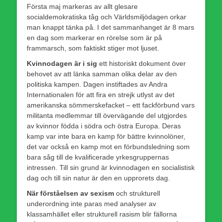
Första maj markeras av allt glesare
socialdemokratiska tåg och Världsmiljödagen orkar
man knappt tänka på. I det sammanhanget är 8 mars
en dag som markerar en rörelse som är på
frammarsch, som faktiskt stiger mot ljuset.
Kvinnodagen är i sig
ett historiskt dokument över
behovet av att länka samman olika delar av den
politiska kampen. Dagen instiftades av Andra
Internationalen för att fira en strejk utlyst av det
amerikanska sömmerskefacket – ett fackförbund vars
militanta medlemmar till övervägande del utgjordes
av kvinnor födda i södra och östra Europa. Deras
kamp var inte bara en kamp för bättre kvinnolöner,
det var också en kamp mot en förbundsledning som
bara såg till de kvalificerade yrkesgruppernas
intressen. Till sin grund är kvinnodagen en socialistisk
dag och till sin natur är den en upprorets dag.
När förståelsen av sexism
och strukturell
underordning inte paras med analyser av
klassamhället eller strukturell rasism blir fällorna