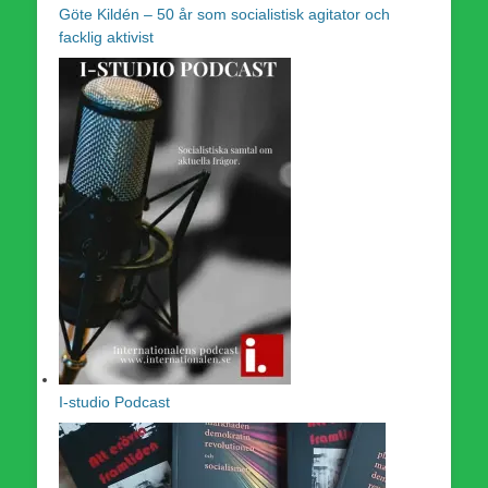
Göte Kildén – 50 år som socialistisk agitator och
facklig aktivist
I-studio Podcast