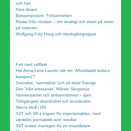
och Iran
Kära läsare
Boksymposium: Förbannelsen
Röster från rörelser – om strategi och slutet på slutet
på historien
Wolfgang Fritz Haug och ideologibegreppet
Fett med valfläsk
Har Anna-Lena Laurén rätt om ”Aftonbladet kulturs
kampanj”?
Svenskar, ”svenskhet” och ett delat Sverige
Den ”hårt arbetande” Mårten Skogsmus
Vänsterpartiet och antisemitismen – igen.
Tidögängets skamlöshet och krumbukter
Sterns bluff i DN
SVT och SR:s kryperi för imperiemakten, med
värdelös journalistik som resultat
SVT krattar manegen för en missdådare