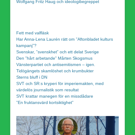
Wolfgang Fritz Haug och ideologibegreppet
Fett med valfläsk
Har Anna-Lena Laurén rätt om ”Aftonbladet kulturs
kampanj”?
Svenskar, ”svenskhet” och ett delat Sverige
Den ”hårt arbetande” Mårten Skogsmus
Vänsterpartiet och antisemitismen – igen.
Tidögängets skamlöshet och krumbukter
Sterns bluff i DN
SVT och SR:s kryperi för imperiemakten, med
värdelös journalistik som resultat
SVT krattar manegen för en missdådare
”En fruktansvärd kortsiktighet”