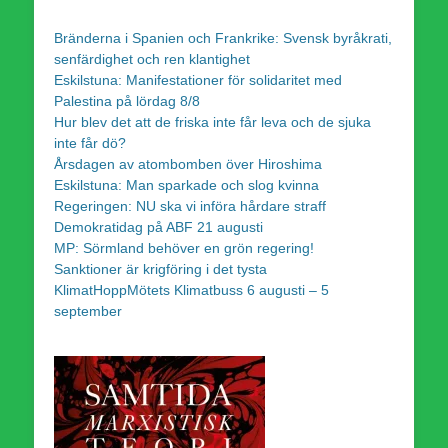
Bränderna i Spanien och Frankrike: Svensk byråkrati,
senfärdighet och ren klantighet
Eskilstuna: Manifestationer för solidaritet med
Palestina på lördag 8/8
Hur blev det att de friska inte får leva och de sjuka
inte får dö?
Årsdagen av atombomben över Hiroshima
Eskilstuna: Man sparkade och slog kvinna
Regeringen: NU ska vi införa hårdare straff
Demokratidag på ABF 21 augusti
MP: Sörmland behöver en grön regering!
Sanktioner är krigföring i det tysta
KlimatHoppMötets Klimatbuss 6 augusti – 5
september