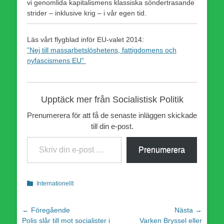
vi genomlida kapitalismens klassiska söndertrasande
strider – inklusive krig – i vår egen tid.
Läs vårt flygblad inför EU-valet 2014:
”Nej till massarbetslöshetens, fattigdomens och
nyfascismens EU”
Upptäck mer från Socialistisk Politik
Prenumerera för att få de senaste inläggen skickade
till din e-post.
Skriv din e-post …
Prenumerera
Kategorier
Internationellt
Inläggsnavigering
← Föregående
Nästa →
Föregående
Nästa
Polis slår till mot socialister i
Varken Bryssel eller