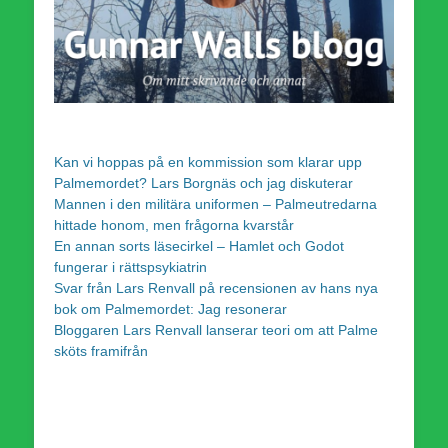
Kan vi hoppas på en kommission som klarar upp
Palmemordet? Lars Borgnäs och jag diskuterar
Mannen i den militära uniformen – Palmeutredarna
hittade honom, men frågorna kvarstår
En annan sorts läsecirkel – Hamlet och Godot
fungerar i rättspsykiatrin
Svar från Lars Renvall på recensionen av hans nya
bok om Palmemordet: Jag resonerar
Bloggaren Lars Renvall lanserar teori om att Palme
sköts framifrån