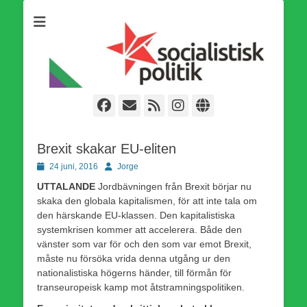
Som medlem i Socialistisk Politik är du medlem i den
Socialistisk Politik
världsomfattande socialistiska Fjärde Internationalen och en viktig
tillgång i kampen för en socialistisk framtid!
Facebook
E-
Webbflöde
Instagram
Webbplats
post
Brexit skakar EU-eliten
Publicerad
Författare
24 juni, 2016
Jorge
den
UTTALANDE
Jordbävningen från Brexit börjar nu
skaka den globala kapitalismen, för att inte tala om
den härskande EU-klassen. Den kapitalistiska
systemkrisen kommer att accelerera. Både den
vänster som var för och den som var emot Brexit,
måste nu försöka vrida denna utgång ur den
nationalistiska högerns händer, till förmån för
transeuropeisk kamp mot åtstramningspolitiken.