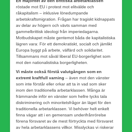
En majoritet av den brittiska arbetarklassen
röstade mot EU i protest mot elitvälde och
råkapitalism – inklusive lönedumpande
arbetskraftsmigration. Frågan har tragiskt kidnappats
av delar av högern och vävts samman med
gammelbrittisk ideologi från imperiedagarna.
Motbudskapet måste gentemot båda de kapitalistiska
lägren vara: För ett demokratiskt, socialt och jämlikt
Europa byggt på arbete, välfärd och solidaritet.
Tillsammans mot såväl liberal EU-borgerlighet som
mot den nationalistiska borgerligheten.
Vi måste också förstå valutgången som en
extremt kraftfull varning
– även mot den vänster
som inte förstår eller orkar att ta in vad som sker
inom den traditionella arbetarklassen. Många är
främmande inför en vänster som hellre tycks tala
diskriminering och minoritetsfrågor än läget för den
traditionella arbetarklassen. Vi behöver helt enkelt
finna vägar att i en gemensam underifrånrörelse
förena försvaret av de mest förtryckta med försvaret
av hela arbetarklassens villkor. Misslyckas vi riskerar