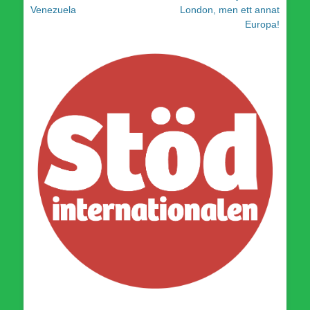
inlägg:
inlägg:
Venezuela
London, men ett annat
Europa!