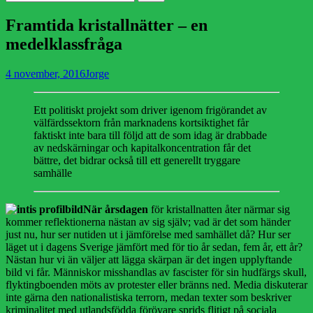
efter:
Framtida kristallnätter – en
medelklassfråga
Publicerad
Författare
4 november, 2016
Jorge
den
Ett politiskt projekt som driver igenom frigörandet av
välfärdssektorn från marknadens kortsiktighet får
faktiskt inte bara till följd att de som idag är drabbade
av nedskärningar och kapitalkoncentration får det
bättre, det bidrar också till ett generellt tryggare
samhälle
När årsdagen
för kristallnatten åter närmar sig
kommer reflektionerna nästan av sig själv; vad är det som händer
just nu, hur ser nutiden ut i jämförelse med samhället då? Hur ser
läget ut i dagens Sverige jämfört med för tio år sedan, fem år, ett år?
Nästan hur vi än väljer att lägga skärpan är det ingen upplyftande
bild vi får. Människor misshandlas av fascister för sin hudfärgs skull,
flyktingboenden möts av protester eller bränns ned. Media diskuterar
inte gärna den nationalistiska terrorn, medan texter som beskriver
kriminalitet med utlandsfödda förövare sprids flitigt på sociala