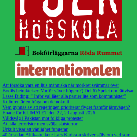
Att försöka vara en ljus människa när mörkret svämmar över
Bodils betraktelser: Varför växer högern?( Del 6) Spelet om rättvisan
Lasse Diding: ” Inför val låter alla partier lite som kommunister”
Kulturen är en fråga om demokrati
Vem gynnas av att regeringen prioriterar flyget framför järnvägen?
Enade för KLIMATET den 22, 23 augusti 2026
Våldsvåg i Pakistan mot folkliga protester
Att sila terrorister men svälja statsterror
Urkult visar att vänlighet fungerar
40 år sedan Aitik-strejken: Lars Karlsson skriver själv om vad som