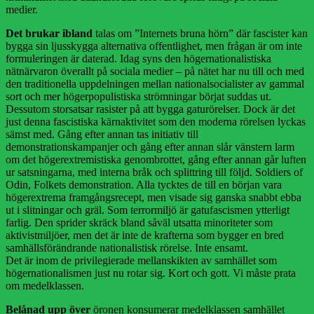
medier.
Det brukar ibland
talas om ”Internets bruna hörn” där fascister kan
bygga sin ljusskygga alternativa offentlighet, men frågan är om inte
formuleringen är daterad. Idag syns den högernationalistiska
nätnärvaron överallt på sociala medier – på nätet har nu till och med
den traditionella uppdelningen mellan nationalsocialister av gammal
sort och mer höger­populistiska strömningar börjat suddas ut.
Dessutom storsatsar rasister på att bygga gaturörelser. Dock är det
just denna fascistiska kärnaktivitet som den moderna rörelsen lyckas
sämst med. Gång efter annan tas initiativ till
demonstrationskampanjer och gång efter annan slår vänstern larm
om det högerextremistiska genombrottet, gång efter annan går luften
ur satsningarna, med interna bråk och splittring till följd. Soldiers of
Odin, Folkets demonstration. Alla tycktes de till en början vara
högerextrema framgångsrecept, men visade sig ganska snabbt ebba
ut i slitning­ar och gräl. Som terrormiljö är gatufascismen ytterligt
farlig. Den sprider skräck bland såväl utsatta minoriteter som
aktivistmiljöer, men det är inte de krafterna som bygger en bred
samhällsförändrande nationalistisk rörelse. Inte ensamt.
Det är inom de privilegierade mellanskikten av samhället som
högernationalismen just nu rotar sig. Kort och gott. Vi måste prata
om medelklassen.
Belånad upp över
öronen konsumerar medelklassen samhället