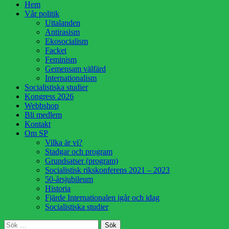
Hoppa
Hem
till
Vår politik
innehåll
Uttalanden
Antirasism
Ekosocialism
Facket
Feminism
Gemensam välfärd
Internationalism
Socialistiska studier
Kongress 2026
Webbshop
Bli medlem
Kontakt
Om SP
Vilka är vi?
Stadgar och program
Grundsatser (program)
Socialistisk rikskonferens 2021 – 2023
50-årsjubileum
Historia
Fjärde Internationalen igår och idag
Socialistiska studier
Sök
Sök