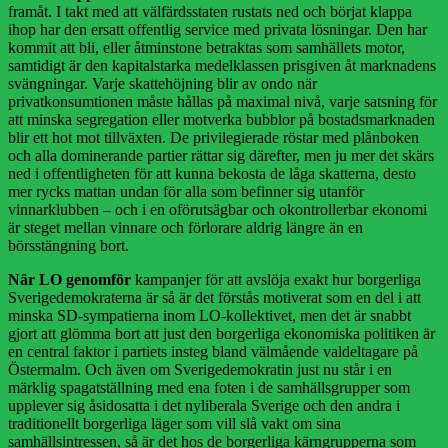
framåt. I takt med att välfärdsstaten rustats ned och börjat klappa
ihop har den ersatt offentlig service med privata lösningar. Den har
kommit att bli, eller åtminstone betraktas som samhällets motor,
samtidigt är den kapitalstarka medelklassen prisgiven åt marknadens
svängningar. Varje skattehöjning blir av ondo när
privatkonsumtionen måste hållas på maximal nivå, varje satsning för
att minska segregation eller motverka bubblor på bostadsmarknaden
blir ett hot mot tillväxten. De privilegierade röstar med plånboken
och alla dominerande partier rättar sig därefter, men ju mer det skärs
ned i offentligheten för att kunna bekosta de låga skatterna, desto
mer rycks mattan undan för alla som befinner sig utanför
vinnarklubben – och i en oförutsägbar och okontrollerbar ekonomi
är steget mellan vinnare och förlorare aldrig längre än en
börsstängning bort.
När LO genomför
kampanjer för att avslöja exakt hur borgerliga
Sverigedemokraterna är så är det förstås motiverat som en del i att
minska SD-sympatierna inom LO-kollektivet, men det är snabbt
gjort att glömma bort att just den borgerliga ekonomiska politiken är
en central faktor i partiets insteg bland välmående valdeltagare på
Östermalm. Och även om Sverigedemokratin just nu står i en
märklig spagatställning med ena foten i de samhällsgrupper som
upplever sig åsidosatta i det nyliberala Sverige och den andra i
traditionellt borgerliga läger som vill slå vakt om sina
samhällsintressen, så är det hos de borgerliga kärngrupperna som