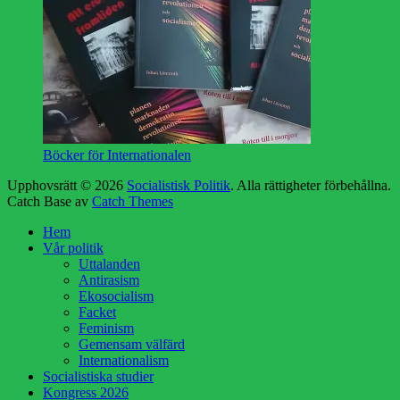
Böcker för Internationalen
Upphovsrätt © 2026
Socialistisk Politik
. Alla rättigheter förbehållna.
Catch Base av
Catch Themes
Rulla
Hem
upp
Vår politik
Uttalanden
Antirasism
Ekosocialism
Facket
Feminism
Gemensam välfärd
Internationalism
Socialistiska studier
Kongress 2026