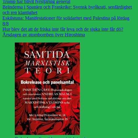
Trump har blivit fyrstjärnig general
Bränderna i Spanien och Frankrike: Svensk byråkrati, senfärdighet
och ren klantighet
Eskilstuna: Manifestationer för solidaritet med Palestina på lördag
8/8
Hur blev det att de friska inte får leva och de sjuka inte får dö?
Årsdagen av atombomben över Hiroshima