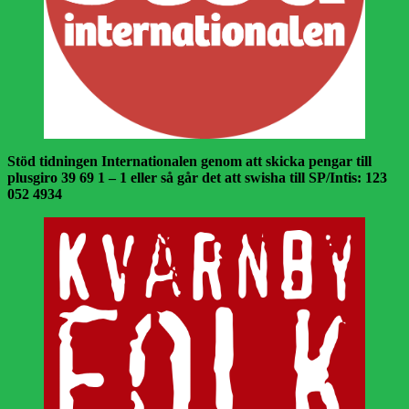
Stöd tidningen Internationalen genom att skicka pengar till
plusgiro 39 69 1 – 1 eller så går det att swisha till SP/Intis: 123
052 4934