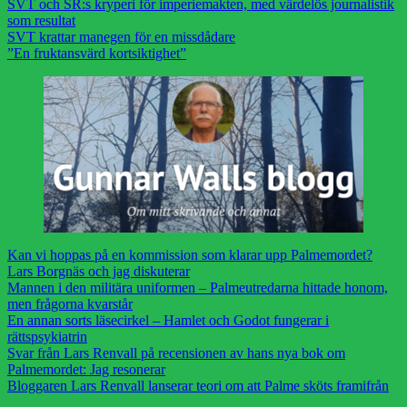
SVT och SR:s kryperi för imperiemakten, med värdelös journalistik
som resultat
SVT krattar manegen för en missdådare
”En fruktansvärd kortsiktighet”
Kan vi hoppas på en kommission som klarar upp Palmemordet?
Lars Borgnäs och jag diskuterar
Mannen i den militära uniformen – Palmeutredarna hittade honom,
men frågorna kvarstår
En annan sorts läsecirkel – Hamlet och Godot fungerar i
rättspsykiatrin
Svar från Lars Renvall på recensionen av hans nya bok om
Palmemordet: Jag resonerar
Bloggaren Lars Renvall lanserar teori om att Palme sköts framifrån