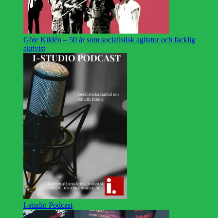
Göte Kildén – 50 år som socialistisk agitator och facklig
aktivist
I-studio Podcast