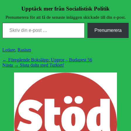
Upptäck mer från Socialistisk Politik
Prenumerera för att få de senaste inläggen skickade till din e-post.
Skriv din e-post …
Prenumerera
Kategorier
Ledare
,
Rasism
Inläggsnavigering
Föregående
← Föregående
Boksläpp: Uppror – Budapest 56
Nästa
inlägg:
Nästa →
Sluta dalta med Turkiet!
inlägg: