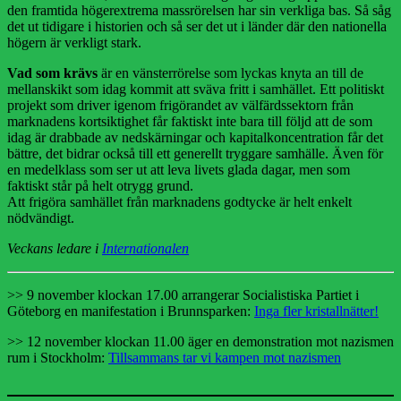
den framtida högerextrema massrörelsen har sin verkliga bas. Så såg
det ut tidigare i historien och så ser det ut i länder där den nationella
högern är verkligt stark.
Vad som krävs
är en vänsterrörelse som lyckas knyta an till de
mellanskikt som idag kommit att sväva fritt i samhället. Ett politiskt
projekt som driver igenom frigörandet av välfärdssektorn från
marknadens kortsiktighet får faktiskt inte bara till följd att de som
idag är drabbade av nedskärningar och kapitalkoncentration får det
bättre, det bidrar också till ett generellt tryggare samhälle. Även för
en medelklass som ser ut att leva livets glada dagar, men som
faktiskt står på helt otrygg grund.
Att frigöra samhället från marknadens godtycke är helt enkelt
nödvändigt.
Veckans ledare i
Internationalen
>> 9 november klockan 17.00 arrangerar Socialistiska Partiet i
Göteborg en manifestation i Brunnsparken:
Inga fler kristallnätter!
>> 12 november klockan 11.00 äger en demonstration mot nazismen
rum i Stockholm:
Tillsammans tar vi kampen mot nazismen