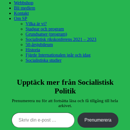
Webbshop
Bli medlem
Kontakt
Om SP
Vilka är vi?
Stadgar och program
Grundsatser (program)
Socialistisk rikskonferens 2021 – 2023
50-årsjubileum
Historia
Fjärde Internationalen igår och idag
Socialistiska studier
Upptäck mer från Socialistisk
Politik
Prenumerera nu för att fortsätta läsa och få tillgång till hela
arkivet.
Skriv din e-post …
Prenumerera