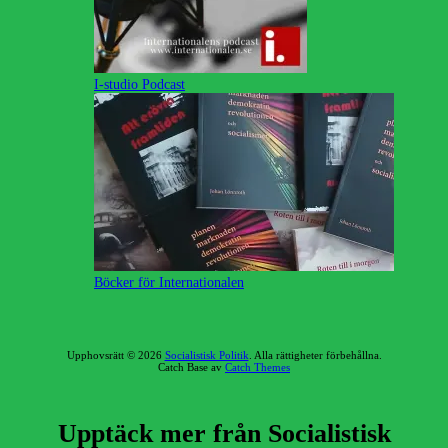
I-studio Podcast
Böcker för Internationalen
Upphovsrätt © 2026
Socialistisk Politik
. Alla rättigheter förbehållna.
Catch Base av
Catch Themes
Rulla
upp
Upptäck mer från Socialistisk