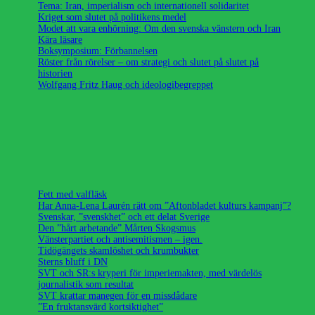
Tema: Iran, imperialism och internationell solidaritet
Kriget som slutet på politikens medel
Modet att vara enhörning: Om den svenska vänstern och Iran
Kära läsare
Boksymposium: Förbannelsen
Röster från rörelser – om strategi och slutet på slutet på
historien
Wolfgang Fritz Haug och ideologibegreppet
Fett med valfläsk
Har Anna-Lena Laurén rätt om ”Aftonbladet kulturs kampanj”?
Svenskar, ”svenskhet” och ett delat Sverige
Den ”hårt arbetande” Mårten Skogsmus
Vänsterpartiet och antisemitismen – igen.
Tidögängets skamlöshet och krumbukter
Sterns bluff i DN
SVT och SR:s kryperi för imperiemakten, med värdelös
journalistik som resultat
SVT krattar manegen för en missdådare
”En fruktansvärd kortsiktighet”