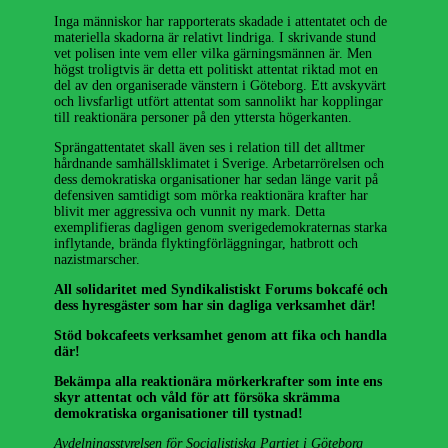
Inga människor har rapporterats skadade i attentatet och de
materiella skadorna är relativt lindriga. I skrivande stund
vet polisen inte vem eller vilka gärningsmännen är. Men
högst troligtvis är detta ett politiskt attentat riktad mot en
del av den organiserade vänstern i Göteborg. Ett avskyvärt
och livsfarligt utfört attentat som sannolikt har kopplingar
till reaktionära personer på den yttersta högerkanten.
Sprängattentatet skall även ses i relation till det alltmer
hårdnande samhällsklimatet i Sverige. Arbetarrörelsen och
dess demokratiska organisationer har sedan länge varit på
defensiven samtidigt som mörka reaktionära krafter har
blivit mer aggressiva och vunnit ny mark. Detta
exemplifieras dagligen genom sverigedemokraternas starka
inflytande, brända flyktingförläggningar, hatbrott och
nazistmarscher.
All solidaritet med Syndikalistiskt Forums bokcafé och
dess hyresgäster som har sin dagliga verksamhet där!
Stöd bokcafeets verksamhet genom att fika och handla
där!
Bekämpa alla reaktionära mörkerkrafter som inte ens
skyr attentat och våld för att försöka skrämma
demokratiska organisationer till tystnad!
Avdelningsstyrelsen för Socialistiska Partiet i Göteborg