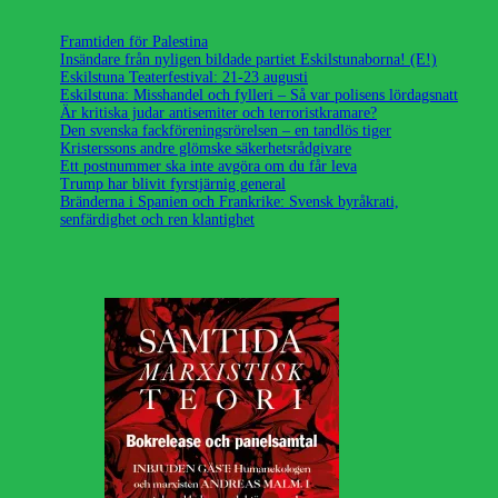
Framtiden för Palestina
Insändare från nyligen bildade partiet Eskilstunaborna! (E!)
Eskilstuna Teaterfestival: 21-23 augusti
Eskilstuna: Misshandel och fylleri – Så var polisens lördagsnatt
Är kritiska judar antisemiter och terroristkramare?
Den svenska fackföreningsrörelsen – en tandlös tiger
Kristerssons andre glömske säkerhetsrådgivare
Ett postnummer ska inte avgöra om du får leva
Trump har blivit fyrstjärnig general
Bränderna i Spanien och Frankrike: Svensk byråkrati,
senfärdighet och ren klantighet