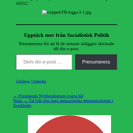
161112
Upptäck mer från Socialistisk Politik
Prenumerera för att få de senaste inläggen skickade
till din e-post.
Skriv din e-post …
Prenumerera
Kategorier
Göteborg
,
Uttalanden
Inläggsnavigering
Föregående
← Föregående
Nyliberalismens svarta hål
Nästa
inlägg:
Nästa →
Tal från den stora antinazistiska demonstrationen i
inlägg:
Stockholm