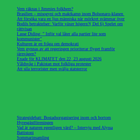
Vem räknas i Jimmies folkhem?
Brasilien – misogyni och maktkamp inom Bolsonaro-klanen
Att försöka vara en ljus människa när mörkret svämmar över
Bodils betraktelser: Varför växer högern?( Del 6) Spelet om
rättvisan
Lasse Diding: ” Inför val låter alla partier lite som
kommunister”
Kulturen är en fråga om demokrati
Vem gynnas av att regeringen prioriterar flyget framför
järnvägen?
Enade för KLIMATET den 22, 23 augusti 2026
Våldsvåg i Pakistan mot folkliga protester
Att sila terrorister men svälja statsterror
Strategidebatt: Bostadsorganisering inom och bortom
Hyresgästföreningen
Vad är naturen egentligen värd? – Intervju med Alyssa
Battistoni
Sommarinsamling