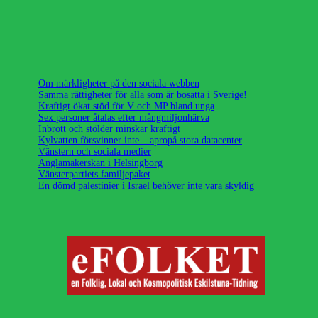
Om märkligheter på den sociala webben
Samma rättigheter för alla som är bosatta i Sverige!
Kraftigt ökat stöd för V och MP bland unga
Sex personer åtalas efter mångmiljonhärva
Inbrott och stölder minskar kraftigt
Kylvatten försvinner inte – apropå stora datacenter
Vänstern och sociala medier
Änglamakerskan i Helsingborg
Vänsterpartiets familjepaket
En dömd palestinier i Israel behöver inte vara skyldig