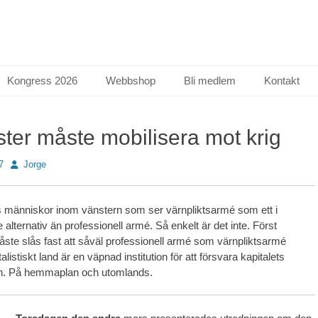
Kongress 2026
Webbshop
Bli medlem
Kontakt
ster måste mobilisera mot krig
Författare
7
Jorge
s människor inom vänstern som ser värnpliktsarmé som ett i
e alternativ än professionell armé. Så enkelt är det inte. Först
måste slås fast att såväl professionell armé som värnpliktsarmé
italistiskt land är en väpnad institution för att försvara kapitalets
en. På hemmaplan och utomlands.