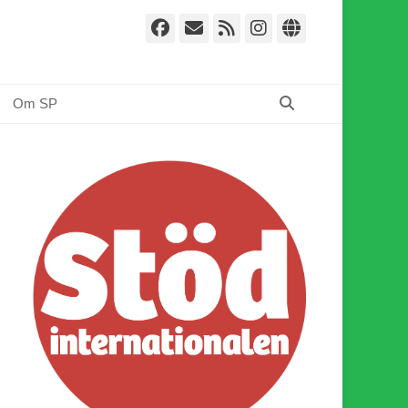
Facebook
E-
Webbflöde
Instagram
Webbplat
post
Sök
Om SP