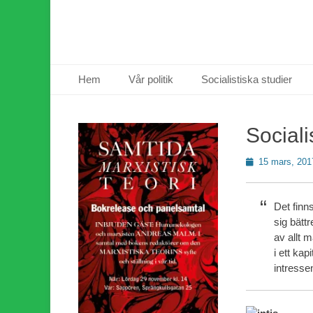
Primär meny
Hoppa
Hem
Vår politik
Socialistiska studier
till
innehåll
Sociali
Publicerad
15 mars, 201
den
Det finn
sig bättr
av allt 
i ett kap
intress