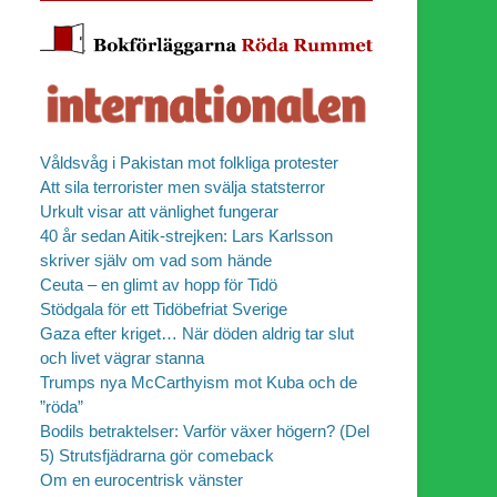
Våldsvåg i Pakistan mot folkliga protester
Att sila terrorister men svälja statsterror
Urkult visar att vänlighet fungerar
40 år sedan Aitik-strejken: Lars Karlsson
skriver själv om vad som hände
Ceuta – en glimt av hopp för Tidö
Stödgala för ett Tidöbefriat Sverige
Gaza efter kriget… När döden aldrig tar slut
och livet vägrar stanna
Trumps nya McCarthyism mot Kuba och de
”röda”
Bodils betraktelser: Varför växer högern? (Del
5) Strutsfjädrarna gör comeback
Om en eurocentrisk vänster