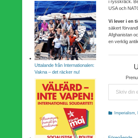
i rysskräck. Be
USA och NATO a
Vi lever i en t
säkert förvand
Afghanistan och
en verklig anti
U
Uttalande från Internationalen:
Vakna – det räcker nu!
Prenum
Skriv din e-post …
Kategorier
Imperialism
,
← Föregående