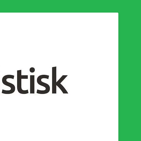
n för en socialistisk framtid!