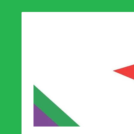
Som medlem i Socialistisk Politik är du medlem i den värld
Socialistisk Politi