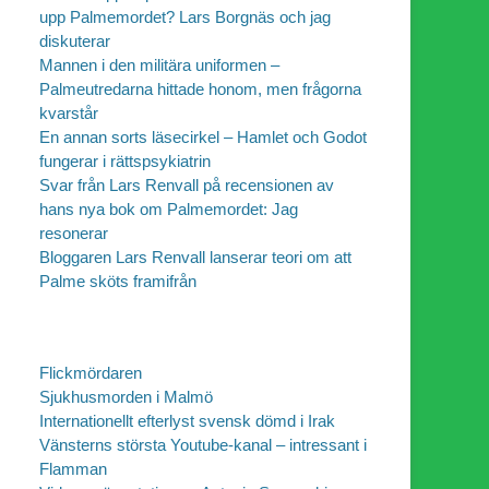
upp Palmemordet? Lars Borgnäs och jag
diskuterar
Mannen i den militära uniformen –
Palmeutredarna hittade honom, men frågorna
kvarstår
En annan sorts läsecirkel – Hamlet och Godot
fungerar i rättspsykiatrin
Svar från Lars Renvall på recensionen av
hans nya bok om Palmemordet: Jag
resonerar
Bloggaren Lars Renvall lanserar teori om att
Palme sköts framifrån
Flickmördaren
Sjukhusmorden i Malmö
Internationellt efterlyst svensk dömd i Irak
Vänsterns största Youtube-kanal – intressant i
Flamman