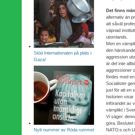
Det finns mä
alternativ än p
att såväl profe
väpnad institu
utomlands.
Men en värnpli
den härskande 
Stöd Internationalen på plats i
aggression ut
Gaza!
är det inte allt
aggressioner o
fördes med en 
Socialister ge
just för att e
historien visa
införandet av v
värnplikt i Sve
Vi säger: denn
göra. Beslutet
NATO:s och USA
Nytt nummer av Röda rummet