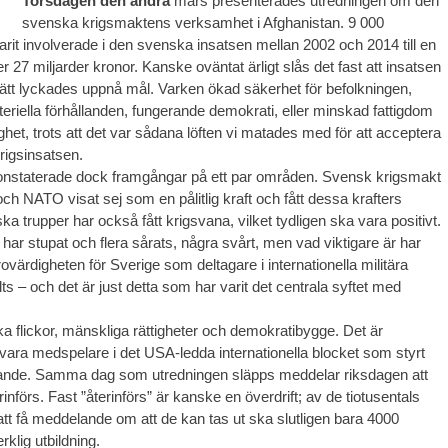
Torsdagen den andra
mars presenterades utredningen om den
svenska krigsmaktens verksamhet i Afghanistan. 9 000
arit involverade i den svenska insatsen mellan 2002 och 2014 till en
 27 miljarder kronor. Kanske oväntat ärligt slås det fast att insatsen
sätt lyckades uppnå mål. Varken ökad säkerhet för befolkningen,
teriella förhållanden, fungerande demokrati, eller minskad fattigdom
lighet, trots att det var sådana löften vi matades med för att acceptera
rigsinsatsen.
onstaterade dock framgångar på ett par områden. Svensk krigsmakt
ch NATO visat sej som en pålitlig kraft och fått dessa krafters
ka trupper har också fått krigsvana, vilket tydligen ska vara positivt.
ar stupat och flera sårats, några svårt, men vad viktigare är har
rovärdigheten för Sverige som deltagare i internationella militära
lts – och det är just detta som har varit det centrala syftet med
 flickor, mänskliga rättigheter och demokratibygge. Det är
 vara medspelare i det USA-ledda internationella blocket som styrt
ande. Samma dag som utredningen släpps meddelar riksdagen att
rinförs. Fast ”återinförs” är kanske en överdrift; av de tiotusentals
 få meddelande om att de kan tas ut ska slutligen bara 4000
erklig utbildning.