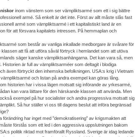
nniskor
inom vänstern som ser värnpliktsarmé som ett i sig bättre
rofessionell armé. Så enkelt är det inte. Först av allt måste slås fast
ssionell armé som värnpliktsarmé i ett kapitalistiskt land är en
tion för att försvara kapitalets intressen. På hemmaplan och
ktsarmé som består av vanliga inkallade medborgare är svårare för
klassen att få att utföra såväl förtryck i hemlandet som att utöva
omlands säger kanske värnpliktsanhängarna. Det kan vara så, men
id. Historien är full av värnpliktsarméer som deltagit i blodiga
ch även förtryckt den inhemska befolkningen. USA:s krig i Vietnam
värnpliktsarmé och listan på andra exempel kan göras lång.
nom historien har i vissa lägen motsatt sig införande av yrkesarmé,
n sådan kan vara lättare för den härskande klassen att använda. Men
r också exempel på hur socialister och andra progressiva motsatt sig
ärnplikt. Så hur ställer vi oss till dagens beslut att införa begränsad
rige?
a förändring har inget med ”demokratisering” av krigsmakten att
 måste förstås som ett led i den aggressiva uppslutningen bakom
:s politik riktad mot framförallt Ryssland. Sverige är idag ledande