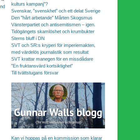
kulturs kampanj”?
and
Svenskar, ”svenskhet” och ett delat Sverige
Den ”hårt arbetande” Mårten Skogsmus
Vänsterpartiet och antisemitismen – igen.
Tidögängets skamlöshet och krumbukter
Sterns bluff i DN
SVT och SR:s kryperi för imperiemakten,
med värdelös journalistik som resultat
SVT krattar manegen för en missdådare
”En fruktansvärd kortsiktighet”
Till tvättstugans försvar
Kan vi hoppas på en kommission som klarar