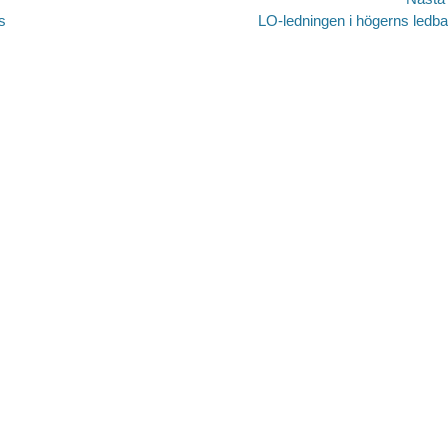
avigering
Nästa
s
LO-ledningen i högerns ledb
inlägg: