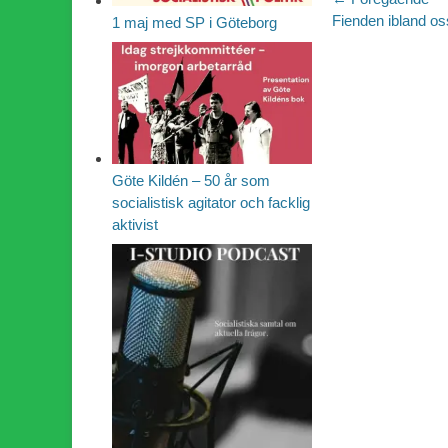
Inläggsn
Föregående
Fienden ibland os
1 maj med SP i Göteborg
inlägg:
Göte Kildén – 50 år som
socialistisk agitator och facklig
aktivist