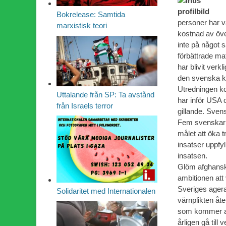
Bokrelease: Samtida
personer har v
marxistisk teori
kostnad av över
inte på något 
förbättrade ma
har blivit verk
den svenska k
Utredningen k
Uttalande från SP: Ta avstånd
har inför USA o
från Israels terror
gillande. Svens
Fem svenskar h
målet att öka t
insatser uppfyl
insatsen.
Glöm afghanska
ambitionen att
Sveriges ager
Solidaritet med Internationalen
värnplikten åte
som kommer att
årligen gå till v