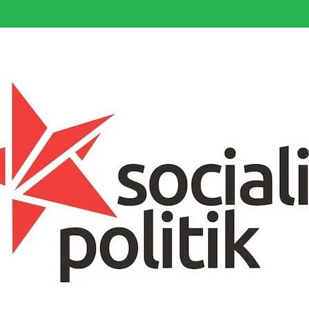
somfattande socialistiska Fjärde Internationalen och en viktig tillgång i kampe
k