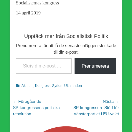
Socialisternas kongress
14 april 2019
Upptäck mer från Socialistisk Politik
Prenumerera för att få de senaste inläggen skickade
till din e-post.
Skriv din e-post …
Prenumerera
Kategorier
Aktuellt
,
Kongress
,
Syrien
,
Uttalanden
Inläggsnavigering
← Föregående
Nästa →
Föregående
Nästa
SP-kongressens politiska
SP-kongressen: Stöd för
inlägg:
inlägg:
resolution
Vänsterpartiet i EU-valet