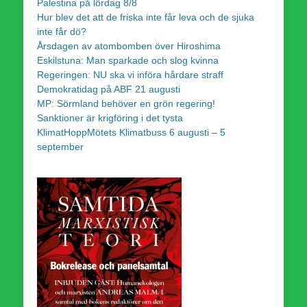
Palestina på lördag 8/8
Hur blev det att de friska inte får leva och de sjuka
inte får dö?
Årsdagen av atombomben över Hiroshima
Eskilstuna: Man sparkade och slog kvinna
Regeringen: NU ska vi införa hårdare straff
Demokratidag på ABF 21 augusti
MP: Sörmland behöver en grön regering!
Sanktioner är krigföring i det tysta
KlimatHoppMötets Klimatbuss 6 augusti – 5
september