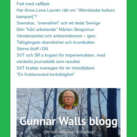
Fett med valfläsk
Har Anna-Lena Laurén rätt om ”Aftonbladet kulturs
kampanj”?
Svenskar, ”svenskhet” och ett delat Sverige
Den ”hårt arbetande” Mårten Skogsmus
Vänsterpartiet och antisemitismen – igen.
Tidögängets skamlöshet och krumbukter
Sterns bluff i DN
SVT och SR:s kryperi för imperiemakten, med
värdelös journalistik som resultat
SVT krattar manegen för en missdådare
”En fruktansvärd kortsiktighet”