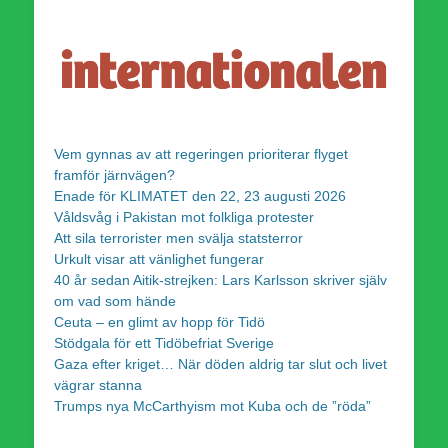
Vem gynnas av att regeringen prioriterar flyget
framför järnvägen?
Enade för KLIMATET den 22, 23 augusti 2026
Våldsvåg i Pakistan mot folkliga protester
Att sila terrorister men svälja statsterror
Urkult visar att vänlighet fungerar
40 år sedan Aitik-strejken: Lars Karlsson skriver själv
om vad som hände
Ceuta – en glimt av hopp för Tidö
Stödgala för ett Tidöbefriat Sverige
Gaza efter kriget… När döden aldrig tar slut och livet
vägrar stanna
Trumps nya McCarthyism mot Kuba och de ”röda”