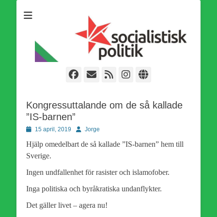
Som medlem i Socialistisk Politik är du medlem i den
Socialistisk Politik
världsomfattande socialistiska Fjärde Internationalen och en viktig
tillgång i kampen för en socialistisk framtid!
Facebook
E-
Webbflöde
Instagram
Webbplats
post
Kongressuttalande om de så kallade
”IS-barnen”
Publicerad
Författare
15 april, 2019
Jorge
den
Hjälp omedelbart de så kallade ”IS-barnen” hem till
Sverige.
Ingen undfallenhet för rasister och islamofober.
Inga politiska och byråkratiska undanflykter.
Det gäller livet – agera nu!