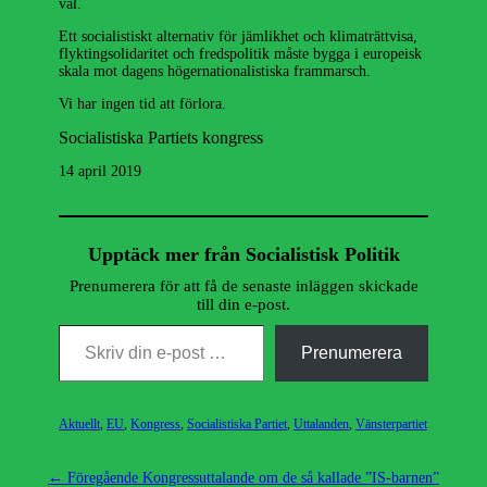
val.
Ett socialistiskt alternativ för jämlikhet och klimaträttvisa,
flyktingsolidaritet och fredspolitik måste bygga i europeisk
skala mot dagens högernationalistiska frammarsch.
Vi har ingen tid att förlora.
Socialistiska Partiets kongress
14 april 2019
Upptäck mer från Socialistisk Politik
Prenumerera för att få de senaste inläggen skickade
till din e-post.
Skriv din e-post …
Prenumerera
Kategorier
Aktuellt
,
EU
,
Kongress
,
Socialistiska Partiet
,
Uttalanden
,
Vänsterpartiet
Inläggsnavigering
Föregående
← Föregående
Kongressuttalande om de så kallade ”IS-barnen”