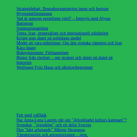
Strategidebatt: Bostadsorganisering inom och bortom
Hyresgästföreningen
Vad är naturen egentligen värd? – Intervju med Alyssa
Battistoni
Sommarinsamling
Tema: Iran, imperialism och internationell solidaritet
Kriget som slutet på politikens medel
Modet att vara enhörning: Om den svenska vänstern och Iran
Kära läsare
Boksymposium: Förbannelsen
Röster från rörelser – om strategi och slutet på slutet på
historien
Wolfgang Fritz Haug och ideologibegreppet
Fett med valfläsk
Har Anna-Lena Laurén rätt om ”Aftonbladet kulturs kampanj”?
Svenskar, ”svenskhet” och ett delat Sverige
Den ”hårt arbetande” Mårten Skogsmus
Vänsterpartiet och antisemitismen – igen.