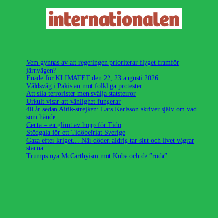
Vem gynnas av att regeringen prioriterar flyget framför
järnvägen?
Enade för KLIMATET den 22, 23 augusti 2026
Våldsvåg i Pakistan mot folkliga protester
Att sila terrorister men svälja statsterror
Urkult visar att vänlighet fungerar
40 år sedan Aitik-strejken: Lars Karlsson skriver själv om vad
som hände
Ceuta – en glimt av hopp för Tidö
Stödgala för ett Tidöbefriat Sverige
Gaza efter kriget… När döden aldrig tar slut och livet vägrar
stanna
Trumps nya McCarthyism mot Kuba och de ”röda”