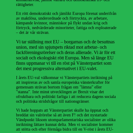
rättigheter.
Ett rött demokratiskt och jämlikt Europa förenat underifrån
av maktlösa, underordnade och förtryckta, av arbetare,
kämpande kvinnor, människor på flykt undan krig och
förtryck, nedvärderade minoriteter, fattiga och exploaterade
– det är vår strävan.
Vi tar ställning mot EU – borgarnas och de besuttnas
union, med sin spjutspets riktad mot arbetar- och
fackföreningsrörelser och deras allierade. Vi är för ett
socialt och ekologiskt rött Europa. Men så länge EU
finns uppmanar vi till en röst på Vänsterpartiet som
det mest progressiva alternativet i EU-valet.
I årets EU-val välkomnar vi Vänsterpartiets inriktning på
att inspireras av och samla europeiska vänsterkrafter för
gemensam strävan bortom frågan om ”lämna” eller
”stanna”. Inte minst utvecklingen av Brexit visar det
ofruktbara och politiskt farliga i att reducera dagens sociala
och politiska stridsfrågor till nationsgränser.
Vi hade hoppats att Vänsterpartiet skulle ha öppnat och
breddat sin valrörelse så att även F! och det nystartade
Vändpunkt liksom utomparlamentariska socialister av olika
inriktning lättare kunnat delta. Men vi socialister kommer
att stötta och efter förmåga bidra till en V-röst i årets EU-