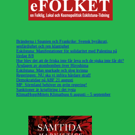
Bränderna i Spanien och Frankrike: Svensk byråkrati,
senfärdighet och ren klantighet
Eskilstuna: Manifestationer för solidaritet med Palestina på
lördag 8/8
Hur blev det att de friska inte får leva och de sjuka inte får dö?
Årsdagen av atombomben över Hiroshima
Eskilstuna: Man sparkade och slog kvinna
Regeringen: NU ska vi införa hårdare straff
Demokratidag på ABF 21 augusti
MP: Sörmland behöver en grön regering!
Sanktioner är krigföring i det tysta
KlimatHoppMötets Klimatbuss 6 augusti – 5 september