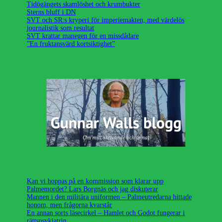
Tidögängets skamlöshet och krumbukter
Sterns bluff i DN
SVT och SR:s kryperi för imperiemakten, med värdelös
journalistik som resultat
SVT krattar manegen för en missdådare
”En fruktansvärd kortsiktighet”
Kan vi hoppas på en kommission som klarar upp
Palmemordet? Lars Borgnäs och jag diskuterar
Mannen i den militära uniformen – Palmeutredarna hittade
honom, men frågorna kvarstår
En annan sorts läsecirkel – Hamlet och Godot fungerar i
rättspsykiatrin