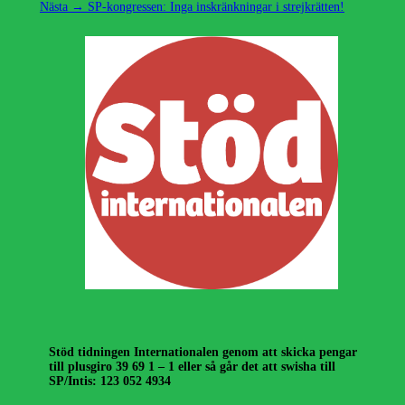
Nästa
inlägg:
Nästa →
SP-kongressen: Inga inskränkningar i strejkrätten!
inlägg:
Stöd tidningen Internationalen genom att skicka pengar
till plusgiro 39 69 1 – 1 eller så går det att swisha till
SP/Intis: 123 052 4934