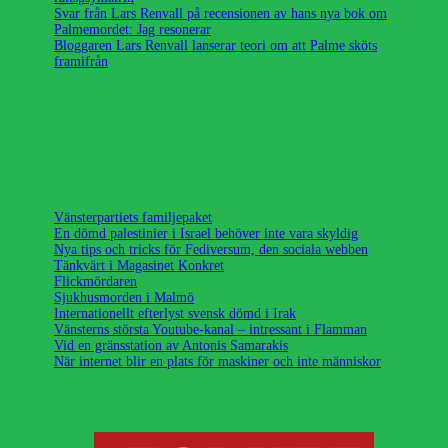
Svar från Lars Renvall på recensionen av hans nya bok om
Palmemordet: Jag resonerar
Bloggaren Lars Renvall lanserar teori om att Palme sköts
framifrån
Vänsterpartiets familjepaket
En dömd palestinier i Israel behöver inte vara skyldig
Nya tips och tricks för Fediversum, den sociala webben
Tänkvärt i Magasinet Konkret
Flickmördaren
Sjukhusmorden i Malmö
Internationellt efterlyst svensk dömd i Irak
Vänsterns största Youtube-kanal – intressant i Flamman
Vid en gränsstation av Antonis Samarakis
När internet blir en plats för maskiner och inte människor