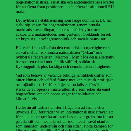
högernationalistiska, rasistiska och antidemokratiska krafter
för att flytta fram positionerna och erövra institutionell EU-
makt.
Det nyliberala etablissemang som länge dominerat EU har
själv röjt vägen för högerreaktionen genom brutala
marknadsomvandlingar, ökade samhällsklyftor och
auktoritära maktmetoder, som gentemot Greklands försök
att bryta sig ur svångremspolitik och sociala orättvisor.
EU-valet framställs från den europeiska borgerligheten som
ett val mellan reaktionära nationalisten ”Orban” och
nyliberala federalisten ”Macron”. Men båda dessa alternativ
har spetsen riktad mot jämlik välfärd, solidarisk
flyktingpolitik plus fackliga och demokratiska rättigheter.
Vad som behövs är växande folkliga jämlikhetskrafter som
sätter klimat och välfärd främst mot kapitalistisk profitjakt
och ojämlikhet. Därför stödjer vi socialister försöken att
stärka de europeiska vänsteralternativ som söker stå emot
högeroffensiven och öppna vägar för solidaritet och
klimaträttvisa.
Hellre än att fastna i en steril fråga om att lämna eller
utveckla EU, företräder vi en internationalistisk strävan att
förena den europeiska arbetarklassen över gränserna för att
på alla sätt och med alla solidariska medel, såväl utanför
som innanför, underifrån och från sidan, stötta kampen för
klimaträttvisa, jämlik välfärd och demokratiska fri- och