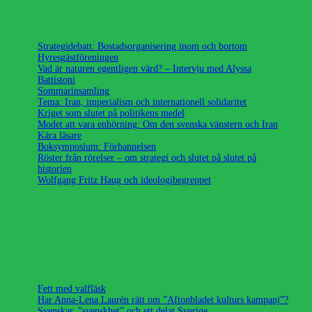
Strategidebatt: Bostadsorganisering inom och bortom
Hyresgästföreningen
Vad är naturen egentligen värd? – Intervju med Alyssa
Battistoni
Sommarinsamling
Tema: Iran, imperialism och internationell solidaritet
Kriget som slutet på politikens medel
Modet att vara enhörning: Om den svenska vänstern och Iran
Kära läsare
Boksymposium: Förbannelsen
Röster från rörelser – om strategi och slutet på slutet på
historien
Wolfgang Fritz Haug och ideologibegreppet
Fett med valfläsk
Har Anna-Lena Laurén rätt om ”Aftonbladet kulturs kampanj”?
Svenskar, ”svenskhet” och ett delat Sverige