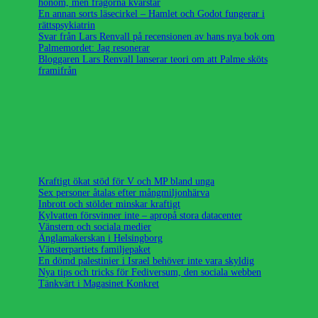
honom, men frågorna kvarstår
En annan sorts läsecirkel – Hamlet och Godot fungerar i
rättspsykiatrin
Svar från Lars Renvall på recensionen av hans nya bok om
Palmemordet: Jag resonerar
Bloggaren Lars Renvall lanserar teori om att Palme sköts
framifrån
Kraftigt ökat stöd för V och MP bland unga
Sex personer åtalas efter mångmiljonhärva
Inbrott och stölder minskar kraftigt
Kylvatten försvinner inte – apropå stora datacenter
Vänstern och sociala medier
Änglamakerskan i Helsingborg
Vänsterpartiets familjepaket
En dömd palestinier i Israel behöver inte vara skyldig
Nya tips och tricks för Fediversum, den sociala webben
Tänkvärt i Magasinet Konkret