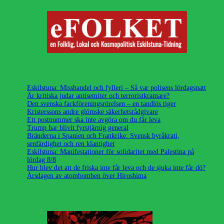
Eskilstuna: Misshandel och fylleri – Så var polisens lördagsnatt
Är kritiska judar antisemiter och terroristkramare?
Den svenska fackföreningsrörelsen – en tandlös tiger
Kristerssons andre glömske säkerhetsrådgivare
Ett postnummer ska inte avgöra om du får leva
Trump har blivit fyrstjärnig general
Bränderna i Spanien och Frankrike: Svensk byråkrati,
senfärdighet och ren klantighet
Eskilstuna: Manifestationer för solidaritet med Palestina på
lördag 8/8
Hur blev det att de friska inte får leva och de sjuka inte får dö?
Årsdagen av atombomben över Hiroshima