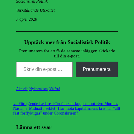
Socialistisk Politik
Verkställande Utskottet
7 april 2020
Upptäck mer från Socialistisk Politik
Prenumerera för att få de senaste inläggen skickade
till din e-post.
Skriv din e-post …
Prenumerera
Kategorier
Aktuellt
,
Nyliberalism
,
Välfärd
Inläggsnavigering
Föregående
← Föregående
Ledare: Fördöm statskuppen mot Evo Morales
Nästa
inlägg:
Nästa →
Midnatt i seklet: Hur möta kapitalismens kris när ”allt
inlägg:
fast förflyktigas” under Coronakrisen?
Lämna ett svar