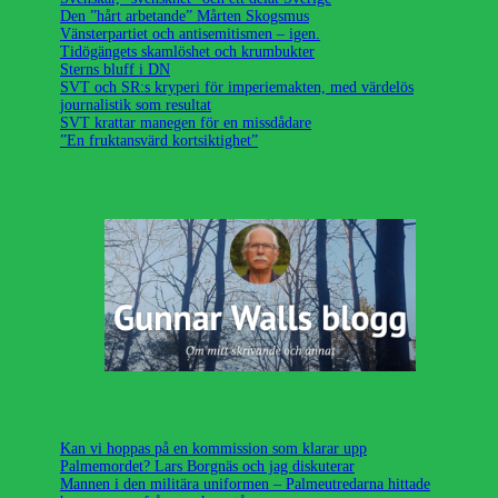
Den ”hårt arbetande” Mårten Skogsmus
Vänsterpartiet och antisemitismen – igen.
Tidögängets skamlöshet och krumbukter
Sterns bluff i DN
SVT och SR:s kryperi för imperiemakten, med värdelös
journalistik som resultat
SVT krattar manegen för en missdådare
”En fruktansvärd kortsiktighet”
Kan vi hoppas på en kommission som klarar upp
Palmemordet? Lars Borgnäs och jag diskuterar
Mannen i den militära uniformen – Palmeutredarna hittade