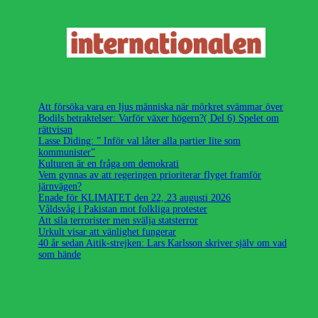
Att försöka vara en ljus människa när mörkret svämmar över
Bodils betraktelser: Varför växer högern?( Del 6) Spelet om
rättvisan
Lasse Diding: ” Inför val låter alla partier lite som
kommunister”
Kulturen är en fråga om demokrati
Vem gynnas av att regeringen prioriterar flyget framför
järnvägen?
Enade för KLIMATET den 22, 23 augusti 2026
Våldsvåg i Pakistan mot folkliga protester
Att sila terrorister men svälja statsterror
Urkult visar att vänlighet fungerar
40 år sedan Aitik-strejken: Lars Karlsson skriver själv om vad
som hände