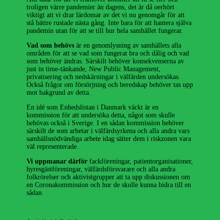
troligen värre pandemier än dagens, det är då oerhört
viktigt att vi drar lärdomar av det vi nu genomgår för att
stå bättre rustade nästa gång. Inte bara för att hantera själva
pandemin utan för att se till hur hela samhället fungerar.
Vad som behövs
är en genomlysning av samhällets alla
områden för att se vad som fungerat bra och dålig och vad
som behöver ändras. Särskilt behöver konsekvenserna av
just in time-tänkande, New Public Management,
privatisering och nedskärningar i välfärden undersökas.
Också frågor om försörjning och beredskap behöver tas upp
mot bakgrund av detta.
En idé som Enhedslistan i Danmark väckt är en
kommission för att undersöka detta, något som skulle
behövas också i Sverige. I en sådan kommission behöver
särskilt de som arbetar i välfärdsyrkena och alla andra vars
samhällsnödvändiga arbete idag sätter dem i riskzonen vara
väl representerade.
Vi uppmanar därför
fackföreningar, patientorganisationer,
hyresgästföreningar, välfärdsförsvarare och alla andra
folkrörelser och aktivistgrupper att ta upp diskussionen om
en Coronakommission och hur de skulle kunna bidra till en
sådan.