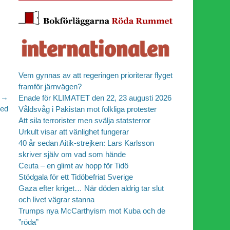
Vem gynnas av att regeringen prioriterar flyget
framför järnvägen?
 →
Enade för KLIMATET den 22, 23 augusti 2026
red
Våldsvåg i Pakistan mot folkliga protester
Att sila terrorister men svälja statsterror
Urkult visar att vänlighet fungerar
40 år sedan Aitik-strejken: Lars Karlsson
skriver själv om vad som hände
Ceuta – en glimt av hopp för Tidö
Stödgala för ett Tidöbefriat Sverige
Gaza efter kriget… När döden aldrig tar slut
och livet vägrar stanna
Trumps nya McCarthyism mot Kuba och de
”röda”