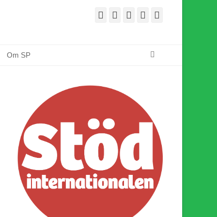
Facebook
E-
Webbflöde
Instagram
Webbplats
post
Sök
Om SP