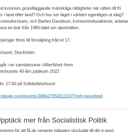
 kvinnors grundläggande mänskliga rättigheter när rätten till fri
ts i land efter land? Och hur ser läget i världen egentligen ut idag?
vinnoforskare, och Barbro Davidson, kvinnorörelseaktivist, arbetar
era en bok från 1980-talet om aborträtten.
roger finns till försäljning från kl 17.
etshuset, Stockholm
år i en samtalsserie i AfterWork-form
tetshusets 40-års jubileum 2022
l. 17.00 på Solidaritetshuset
acebook.com/events/386627050011167/?ref=newsfeed
pptäck mer från Socialistisk Politik
erera för att få de senaste inläggen skickade till din e-post.