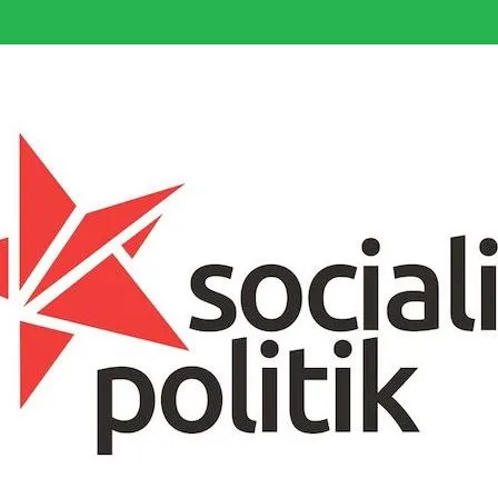
somfattande socialistiska Fjärde Internationalen och en viktig tillgång i kampe
k