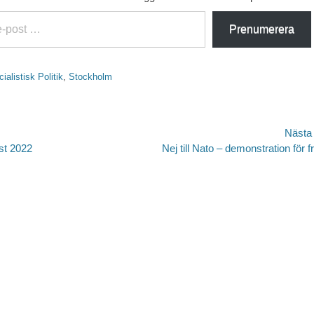
Prenumerera
ialistisk Politik
,
Stockholm
avigering
Nästa
Nästa
st 2022
Nej till Nato – demonstration för f
inlägg: