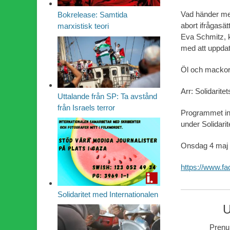
Vad händer med
Bokrelease: Samtida
abort ifrågasät
marxistisk teori
Eva Schmitz, k
med att uppdat
Öl och mackor/pi
Arr: Solidarit
Uttalande från SP: Ta avstånd
från Israels terror
Programmet ing
under Solidari
Onsdag 4 maj k
https://www.f
Solidaritet med Internationalen
U
Prenum