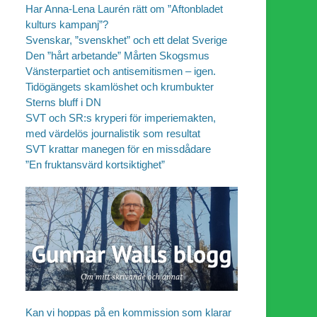
Har Anna-Lena Laurén rätt om ”Aftonbladet
kulturs kampanj”?
Svenskar, ”svenskhet” och ett delat Sverige
Den ”hårt arbetande” Mårten Skogsmus
Vänsterpartiet och antisemitismen – igen.
Tidögängets skamlöshet och krumbukter
Sterns bluff i DN
SVT och SR:s kryperi för imperiemakten,
med värdelös journalistik som resultat
SVT krattar manegen för en missdådare
”En fruktansvärd kortsiktighet”
Kan vi hoppas på en kommission som klarar