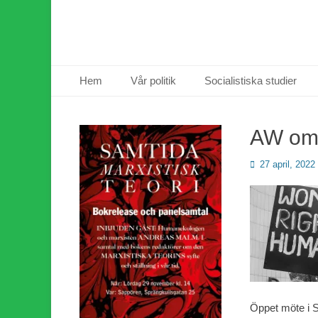
Primär meny
Hoppa
Hem
Vår politik
Socialistiska studier
till
innehåll
AW om 
Publicerad
27 april, 2022
den
Öppet möte i 