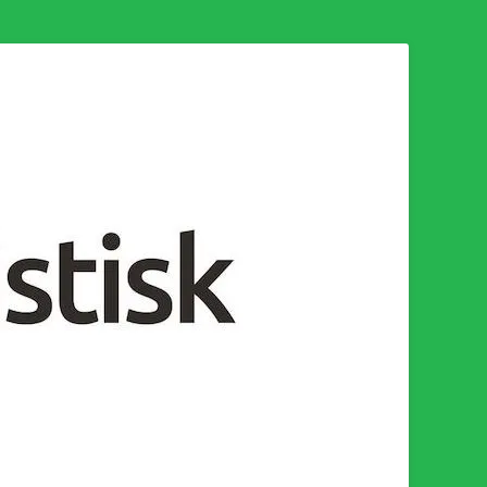
n för en socialistisk framtid!