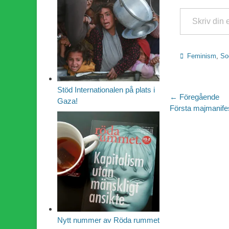
Skriv din e-post …
Kategorier
Feminism
,
Soc
Stöd Internationalen på plats i
Inläggsn
← Föregående
Gaza!
Föregående
Första majmanife
inlägg:
Nytt nummer av Röda rummet