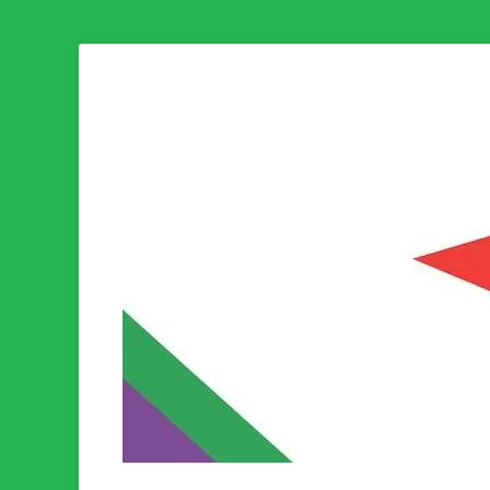
Som medlem i Socialistisk Politik är du medlem i den värld
Socialistisk Politi