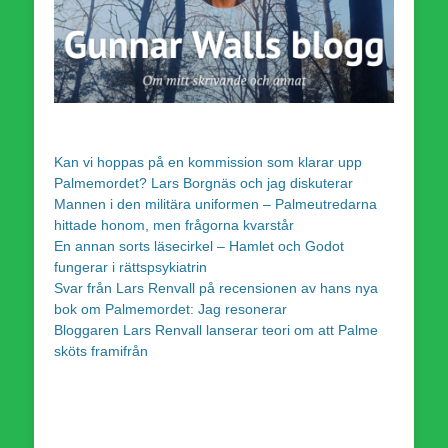
Kan vi hoppas på en kommission som klarar upp
Palmemordet? Lars Borgnäs och jag diskuterar
Mannen i den militära uniformen – Palmeutredarna
hittade honom, men frågorna kvarstår
En annan sorts läsecirkel – Hamlet och Godot
fungerar i rättspsykiatrin
Svar från Lars Renvall på recensionen av hans nya
bok om Palmemordet: Jag resonerar
Bloggaren Lars Renvall lanserar teori om att Palme
sköts framifrån