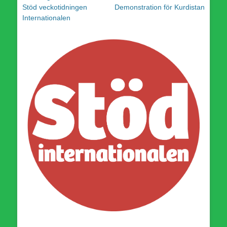
Föregående
Nästa
Stöd veckotidningen
Demonstration för Kurdistan
inlägg:
inlägg:
Internationalen