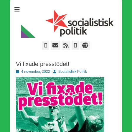
Som medlem i Socialistisk Politik är du medlem i den
Socialistisk Politik
världsomfattande socialistiska Fjärde Internationalen och en viktig
tillgång i kampen för en socialistisk framtid!
Facebook
E-
Webbflöde
Instagram
Webbplats
post
Vi fixade presstödet!
Publicerad
Författare
4 november, 2022
Socialistisk Politik
den