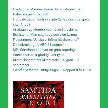
Eskilstuna: Manifestationer för solidaritet med
Palestina på lördag 8/8
Hur blev det att de friska inte får leva och de sjuka
inte får dö?
Årsdagen av atombomben över Hiroshima
Eskilstuna: Man sparkade och slog kvinna
Regeringen: NU ska vi införa hårdare straff
Demokratidag på ABF 21 augusti
MP: Sörmland behöver en grön regering!
Sanktioner är krigföring i det tysta
KlimatHoppMötets Klimatbuss 6 augusti – 5
september
Så står partierna i hbtqi-frågor – Rapport från RFSL