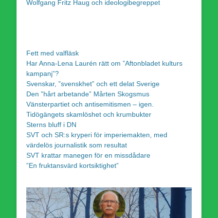
Wolfgang Fritz Haug och ideologibegreppet
Fett med valfläsk
Har Anna-Lena Laurén rätt om ”Aftonbladet kulturs
kampanj”?
Svenskar, ”svenskhet” och ett delat Sverige
Den ”hårt arbetande” Mårten Skogsmus
Vänsterpartiet och antisemitismen – igen.
Tidögängets skamlöshet och krumbukter
Sterns bluff i DN
SVT och SR:s kryperi för imperiemakten, med
värdelös journalistik som resultat
SVT krattar manegen för en missdådare
”En fruktansvärd kortsiktighet”