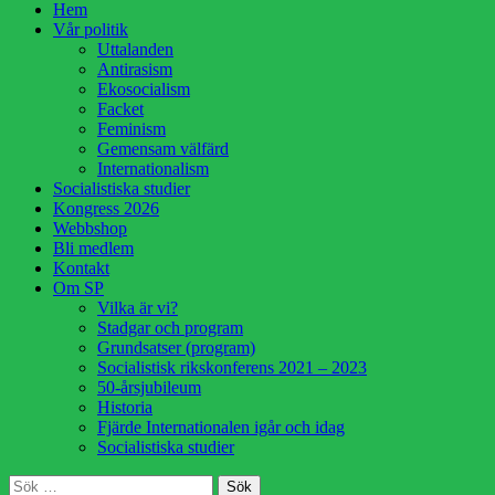
Hoppa
Hem
till
Vår politik
innehåll
Uttalanden
Antirasism
Ekosocialism
Facket
Feminism
Gemensam välfärd
Internationalism
Socialistiska studier
Kongress 2026
Webbshop
Bli medlem
Kontakt
Om SP
Vilka är vi?
Stadgar och program
Grundsatser (program)
Socialistisk rikskonferens 2021 – 2023
50-årsjubileum
Historia
Fjärde Internationalen igår och idag
Socialistiska studier
Sök
Sök