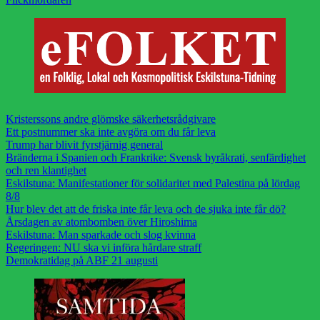
Kristerssons andre glömske säkerhetsrådgivare
Ett postnummer ska inte avgöra om du får leva
Trump har blivit fyrstjärnig general
Bränderna i Spanien och Frankrike: Svensk byråkrati, senfärdighet
och ren klantighet
Eskilstuna: Manifestationer för solidaritet med Palestina på lördag
8/8
Hur blev det att de friska inte får leva och de sjuka inte får dö?
Årsdagen av atombomben över Hiroshima
Eskilstuna: Man sparkade och slog kvinna
Regeringen: NU ska vi införa hårdare straff
Demokratidag på ABF 21 augusti