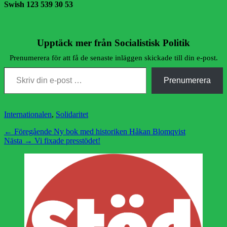
Swish 123 539 30 53
Upptäck mer från Socialistisk Politik
Prenumerera för att få de senaste inläggen skickade till din e-post.
Skriv din e-post …
Prenumerera
Kategorier
Internationalen
,
Solidaritet
Inläggsnavigering
Föregående
← Föregående
Ny bok med historiken Håkan Blomqvist
Nästa
inlägg:
Nästa →
Vi fixade presstödet!
inlägg: