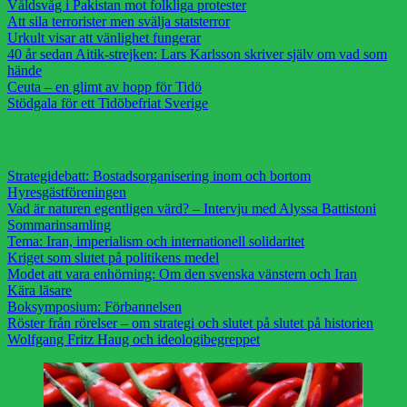
Våldsvåg i Pakistan mot folkliga protester
Att sila terrorister men svälja statsterror
Urkult visar att vänlighet fungerar
40 år sedan Aitik-strejken: Lars Karlsson skriver själv om vad som
hände
Ceuta – en glimt av hopp för Tidö
Stödgala för ett Tidöbefriat Sverige
Strategidebatt: Bostadsorganisering inom och bortom
Hyresgästföreningen
Vad är naturen egentligen värd? – Intervju med Alyssa Battistoni
Sommarinsamling
Tema: Iran, imperialism och internationell solidaritet
Kriget som slutet på politikens medel
Modet att vara enhörning: Om den svenska vänstern och Iran
Kära läsare
Boksymposium: Förbannelsen
Röster från rörelser – om strategi och slutet på slutet på historien
Wolfgang Fritz Haug och ideologibegreppet