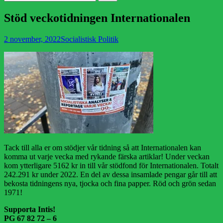
efter:
Stöd veckotidningen Internationalen
Publicerad
Författare
2 november, 2022
Socialistisk Politik
den
Tack till alla er om stödjer vår tidning så att Internationalen kan
komma ut varje vecka med rykande färska artiklar! Under veckan
kom ytterligare 5162 kr in till vår stödfond för Internationalen. Totalt
242.291 kr under 2022. En del av dessa insamlade pengar går till att
bekosta tidningens nya, tjocka och fina papper. Röd och grön sedan
1971!
Supporta Intis!
PG 67 82 72 – 6