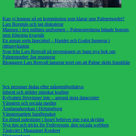
Kan vi hoppas på en kommission som klarar upp Palmemordet?
Lars Borgnäs och jag diskuterar
Mannen i den militära uniformen – Palmeutredarna hittade honom,
men frågorna kvarstår
En annan sorts läsecirkel – Hamlet och Godot fungerar i
rättspsykiatrin
Svar från Lars Renvall på recensionen av hans nya bok om
Palmemordet: Jag resonerar
Bloggaren Lars Renvall lanserar teori om att Palme sköts framifrån
Sex personer åtalas efter mångmiljonhärva
Inbrott och stölder minskar kraftigt
Kylvatten försvinner inte – apropå stora datacenter
Vänstern och sociala medier
Änglamakerskan i Helsingborg
Vänsterpartiets familjepaket
En dömd palestinier i Israel behöver inte vara skyldig
Nya tips och tricks för Fediversum, den sociala webben
Tänkvärt i Magasinet Konkret
Flickmördaren