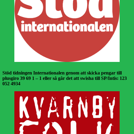
Stöd tidningen Internationalen genom att skicka pengar till
plusgiro 39 69 1 – 1 eller så går det att swisha till SP/Intis: 123
052 4934