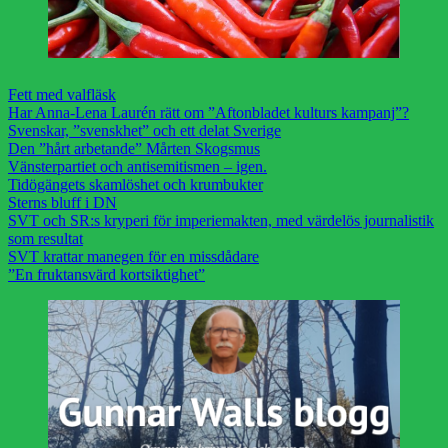
Fett med valfläsk
Har Anna-Lena Laurén rätt om ”Aftonbladet kulturs kampanj”?
Svenskar, ”svenskhet” och ett delat Sverige
Den ”hårt arbetande” Mårten Skogsmus
Vänsterpartiet och antisemitismen – igen.
Tidögängets skamlöshet och krumbukter
Sterns bluff i DN
SVT och SR:s kryperi för imperiemakten, med värdelös journalistik
som resultat
SVT krattar manegen för en missdådare
”En fruktansvärd kortsiktighet”