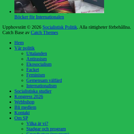
Böcker för Internationalen
Upphovsrätt © 2026
Socialistisk Politik
. Alla rättigheter förbehållna.
Catch Base av
Catch Themes
Rulla
Hem
upp
Vår politik
Uttalanden
Antirasism
Ekosocialism
Facket
Feminism
Gemensam välfärd
Internationalism
Socialistiska studier
Kongress 2026
Webbshop
Bli medlem
Kontakt
Om SP
Vilka är vi?
Stadgar och program