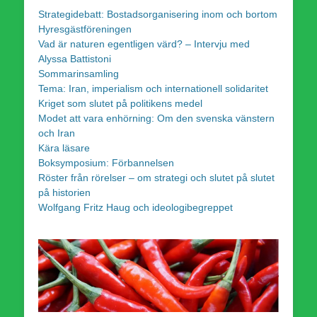
Strategidebatt: Bostadsorganisering inom och bortom
Hyresgästföreningen
Vad är naturen egentligen värd? – Intervju med
Alyssa Battistoni
Sommarinsamling
Tema: Iran, imperialism och internationell solidaritet
Kriget som slutet på politikens medel
Modet att vara enhörning: Om den svenska vänstern
och Iran
Kära läsare
Boksymposium: Förbannelsen
Röster från rörelser – om strategi och slutet på slutet
på historien
Wolfgang Fritz Haug och ideologibegreppet