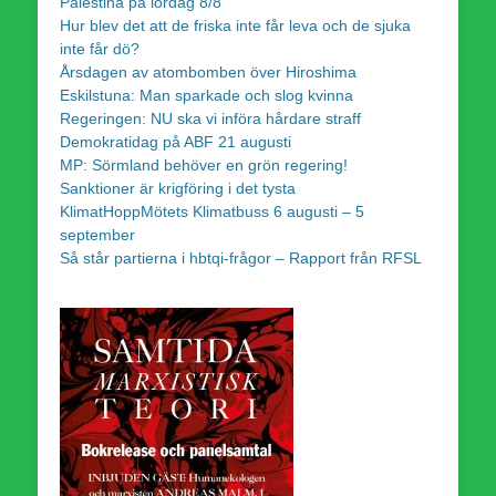
Palestina på lördag 8/8
Hur blev det att de friska inte får leva och de sjuka
inte får dö?
Årsdagen av atombomben över Hiroshima
Eskilstuna: Man sparkade och slog kvinna
Regeringen: NU ska vi införa hårdare straff
Demokratidag på ABF 21 augusti
MP: Sörmland behöver en grön regering!
Sanktioner är krigföring i det tysta
KlimatHoppMötets Klimatbuss 6 augusti – 5
september
Så står partierna i hbtqi-frågor – Rapport från RFSL