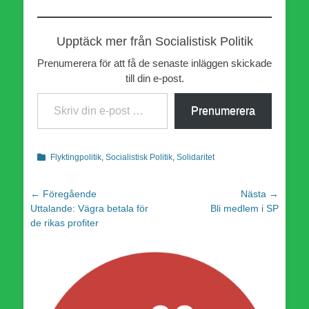
Upptäck mer från Socialistisk Politik
Prenumerera för att få de senaste inläggen skickade
till din e-post.
Skriv din e-post …
Prenumerera
Kategorier
Flyktingpolitik
,
Socialistisk Politik
,
Solidaritet
Inläggsnavigering
← Föregående
Nästa →
Föregående
Nästa
Uttalande: Vägra betala för
Bli medlem i SP
inlägg:
inlägg:
de rikas profiter