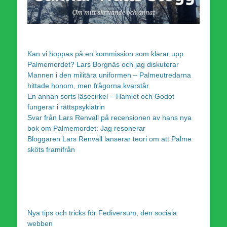
Kan vi hoppas på en kommission som klarar upp
Palmemordet? Lars Borgnäs och jag diskuterar
Mannen i den militära uniformen – Palmeutredarna
hittade honom, men frågorna kvarstår
En annan sorts läsecirkel – Hamlet och Godot
fungerar i rättspsykiatrin
Svar från Lars Renvall på recensionen av hans nya
bok om Palmemordet: Jag resonerar
Bloggaren Lars Renvall lanserar teori om att Palme
sköts framifrån
Nya tips och tricks för Fediversum, den sociala
webben