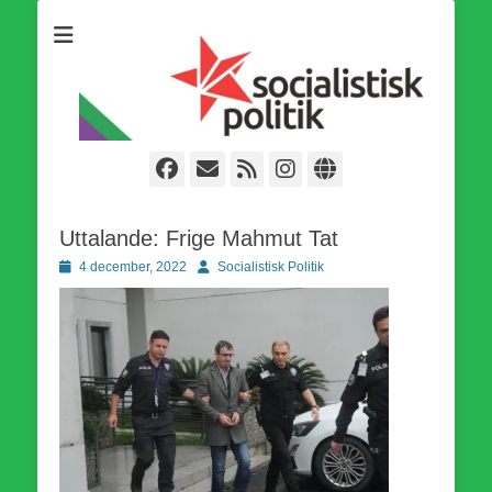
Som medlem i Socialistisk Politik är du medlem i den
Socialistisk Politik
världsomfattande socialistiska Fjärde Internationalen och en viktig
tillgång i kampen för en socialistisk framtid!
Facebook
E-
Webbflöde
Instagram
Webbplats
post
Uttalande: Frige Mahmut Tat
Publicerad
Författare
4 december, 2022
Socialistisk Politik
den