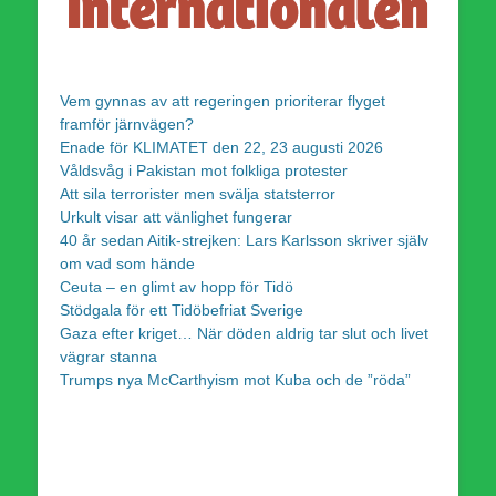
Vem gynnas av att regeringen prioriterar flyget
framför järnvägen?
Enade för KLIMATET den 22, 23 augusti 2026
Våldsvåg i Pakistan mot folkliga protester
Att sila terrorister men svälja statsterror
Urkult visar att vänlighet fungerar
40 år sedan Aitik-strejken: Lars Karlsson skriver själv
om vad som hände
Ceuta – en glimt av hopp för Tidö
Stödgala för ett Tidöbefriat Sverige
Gaza efter kriget… När döden aldrig tar slut och livet
vägrar stanna
Trumps nya McCarthyism mot Kuba och de ”röda”