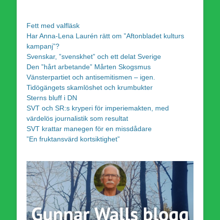
Fett med valfläsk
Har Anna-Lena Laurén rätt om ”Aftonbladet kulturs
kampanj”?
Svenskar, ”svenskhet” och ett delat Sverige
Den ”hårt arbetande” Mårten Skogsmus
Vänsterpartiet och antisemitismen – igen.
Tidögängets skamlöshet och krumbukter
Sterns bluff i DN
SVT och SR:s kryperi för imperiemakten, med
värdelös journalistik som resultat
SVT krattar manegen för en missdådare
”En fruktansvärd kortsiktighet”