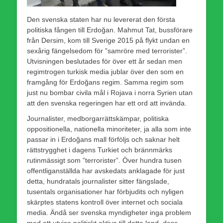
Den svenska staten har nu levererat den första
politiska fången till Erdoğan. Mahmut Tat, bussförare
från Dersim, kom till Sverige 2015 på flykt undan en
sexårig fängelsedom för ”samröre med terrorister”.
Utvisningen beslutades för över ett år sedan men
regimtrogen turkisk media jublar över den som en
framgång för Erdoğans regim. Samma regim som
just nu bombar civila mål i Rojava i norra Syrien utan
att den svenska regeringen har ett ord att invända.
Journalister, medborgarrättskämpar, politiska
oppositionella, nationella minoriteter, ja alla som inte
passar in i Erdoğans mall förföljs och saknar helt
rättstrygghet i dagens Turkiet och brännmärks
rutinmässigt som ”terrorister”. Över hundra tusen
offentliganställda har avskedats anklagade för just
detta, hundratals journalister sitter fängslade,
tusentals organisationer har förbjudits och nyligen
skärptes statens kontroll över internet och sociala
media. Ändå ser svenska myndigheter inga problem
med att utvisa politiskt aktiva till detta land, dess