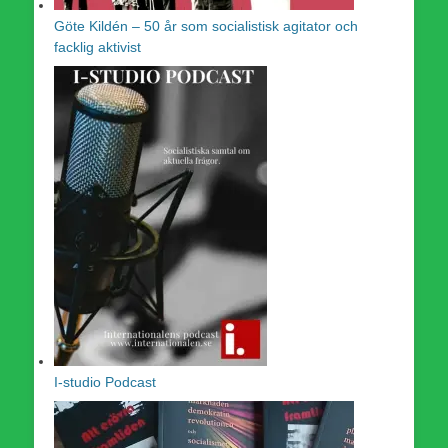
Göte Kildén – 50 år som socialistisk agitator och
facklig aktivist
I-studio Podcast