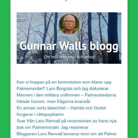
Kan vi hoppas på en kommission som klarar upp
Palmemordet? Lars Borgnäs och jag diskuterar
Mannen i den militära uniformen – Palmeutredarna
hittade honom, men frågorna kvarstår
En annan sorts läsecirkel – Hamlet och Godot
fungerar i rättspsykiatrin
Svar från Lars Renvall på recensionen av hans nya
bok om Palmemordet: Jag resonerar
Bloggaren Lars Renvall lanserar teori om att Palme