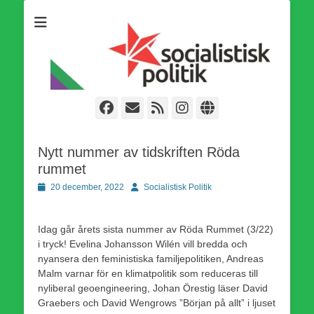
Som medlem i Socialistisk Politik är du medlem i den
Socialistisk Politik
världsomfattande socialistiska Fjärde Internationalen och en viktig
tillgång i kampen för en socialistisk framtid!
Facebook
E-
Webbflöde
Instagram
Webbplats
post
Nytt nummer av tidskriften Röda
rummet
Publicerad
Författare
20 december, 2022
Socialistisk Politik
den
Idag går årets sista nummer av Röda Rummet (3/22)
i tryck! Evelina Johansson Wilén vill bredda och
nyansera den feministiska familjepolitiken, Andreas
Malm varnar för en klimatpolitik som reduceras till
nyliberal geoengineering, Johan Örestig läser David
Graebers och David Wengrows ”Början på allt” i ljuset