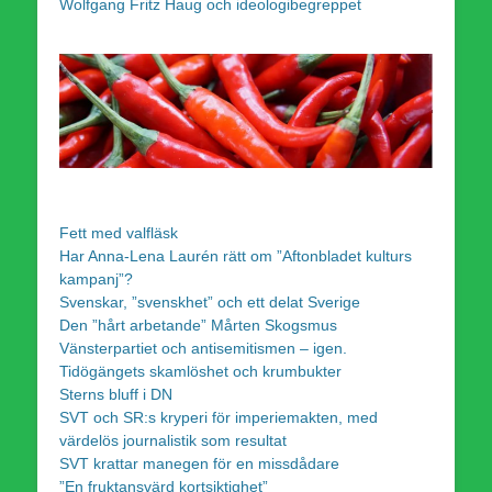
Wolfgang Fritz Haug och ideologibegreppet
Fett med valfläsk
Har Anna-Lena Laurén rätt om ”Aftonbladet kulturs
kampanj”?
Svenskar, ”svenskhet” och ett delat Sverige
Den ”hårt arbetande” Mårten Skogsmus
Vänsterpartiet och antisemitismen – igen.
Tidögängets skamlöshet och krumbukter
Sterns bluff i DN
SVT och SR:s kryperi för imperiemakten, med
värdelös journalistik som resultat
SVT krattar manegen för en missdådare
”En fruktansvärd kortsiktighet”