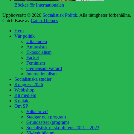
Böcker för Internationalen
Upphovsrätt © 2026
Socialistisk Politik
. Alla rättigheter förbehållna.
Catch Base av
Catch Themes
Rulla
Hem
upp
Vår politik
Uttalanden
Antirasism
Ekosocialism
Facket
Feminism
Gemensam välfärd
Internationalism
Socialistiska studier
Kongress 2026
Webbshop
Bli medlem
Kontakt
Om SP
Vilka är vi?
Stadgar och program
Grundsatser (program)
Socialistisk rikskonferens 2021 – 2023
50-årsjubileum