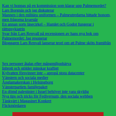
Kan vi hoppas på en kommission som klarar upp Palmemordet?
Lars Borgnäs och jag diskuterar
Mannen i den militära uniformen – Palmeutredarna hittade honom,
men frågorna kvarstår
En annan sorts läsecirkel – Hamlet och Godot fungerar i
rättspsykiatrin
Svar från Lars Renvall på recensionen av hans nya bok om
Palmemordet: Jag resonerar
Bloggaren Lars Renvall lanserar teori om att Palme sköts framifrån
Sex personer åtalas efter mångmiljonhärva
Inbrott och stölder minskar kraftigt
Kylvatten försvinner inte – apropå stora datacenter
Vänstern och sociala medier
Änglamakerskan i Helsingborg
Vänsterpartiets familjepaket
En dömd palestinier i Israel behöver inte vara skyldig
Nya tips och tricks för Fediversum, den sociala webben
Tänkvärt i Magasinet Konkret
Flickmördaren