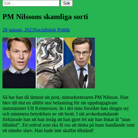
Sök
Sök
efter:
PM Nilssons skamliga sorti
Publicerad
Författare
28 januari, 2023
Socialistisk Politik
den
Så har han då lämnat sin post, statssekreteraren PM Nilsson. Han
blev till slut en alltför stor belastning för sin uppdragsgivare
statsminister Ulf Kristersson. In i det sista försökte han slingra sej
och minimera betydelsen av sitt brott. I sitt avskedsuttalande
förklarade han att han insåg att han gjort fel när han fiskat ål ”utan
tillstånd”. Ett ordval som ska få oss att tänka på hans handlande som
ett mindre slarv. Han hade inte skaffat tillstånd!