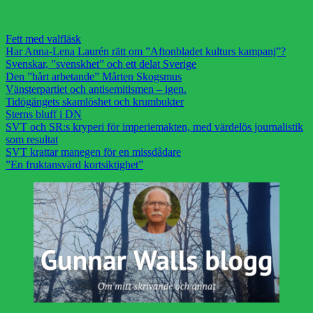
Fett med valfläsk
Har Anna-Lena Laurén rätt om ”Aftonbladet kulturs kampanj”?
Svenskar, ”svenskhet” och ett delat Sverige
Den ”hårt arbetande” Mårten Skogsmus
Vänsterpartiet och antisemitismen – igen.
Tidögängets skamlöshet och krumbukter
Sterns bluff i DN
SVT och SR:s kryperi för imperiemakten, med värdelös journalistik
som resultat
SVT krattar manegen för en missdådare
”En fruktansvärd kortsiktighet”