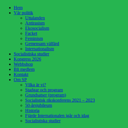
Hoppa
Hem
till
Vår politik
innehåll
Uttalanden
Antirasism
Ekosocialism
Facket
Feminism
Gemensam välfärd
Internationalism
Socialistiska studier
Kongress 2026
Webbshop
Bli medlem
Kontakt
Om SP
Vilka är vi?
Stadgar och program
Grundsatser (program)
Socialistisk rikskonferens 2021 – 2023
50-årsjubileum
Historia
Fjärde Internationalen igår och idag
Socialistiska studier