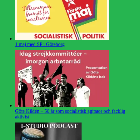
1 maj med SP i Göteborg
Göte Kildén – 50 år som socialistisk agitator och facklig
aktivist