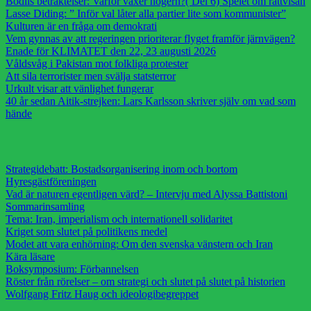
Bodils betraktelser: Varför växer högern?( Del 6) Spelet om rättvisan
Lasse Diding: ” Inför val låter alla partier lite som kommunister”
Kulturen är en fråga om demokrati
Vem gynnas av att regeringen prioriterar flyget framför järnvägen?
Enade för KLIMATET den 22, 23 augusti 2026
Våldsvåg i Pakistan mot folkliga protester
Att sila terrorister men svälja statsterror
Urkult visar att vänlighet fungerar
40 år sedan Aitik-strejken: Lars Karlsson skriver själv om vad som
hände
Strategidebatt: Bostadsorganisering inom och bortom
Hyresgästföreningen
Vad är naturen egentligen värd? – Intervju med Alyssa Battistoni
Sommarinsamling
Tema: Iran, imperialism och internationell solidaritet
Kriget som slutet på politikens medel
Modet att vara enhörning: Om den svenska vänstern och Iran
Kära läsare
Boksymposium: Förbannelsen
Röster från rörelser – om strategi och slutet på slutet på historien
Wolfgang Fritz Haug och ideologibegreppet