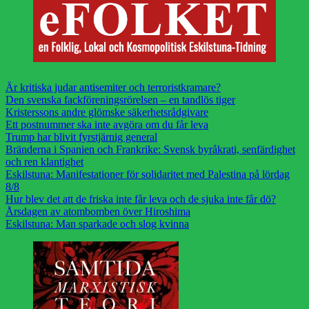
Är kritiska judar antisemiter och terroristkramare?
Den svenska fackföreningsrörelsen – en tandlös tiger
Kristerssons andre glömske säkerhetsrådgivare
Ett postnummer ska inte avgöra om du får leva
Trump har blivit fyrstjärnig general
Bränderna i Spanien och Frankrike: Svensk byråkrati, senfärdighet
och ren klantighet
Eskilstuna: Manifestationer för solidaritet med Palestina på lördag
8/8
Hur blev det att de friska inte får leva och de sjuka inte får dö?
Årsdagen av atombomben över Hiroshima
Eskilstuna: Man sparkade och slog kvinna