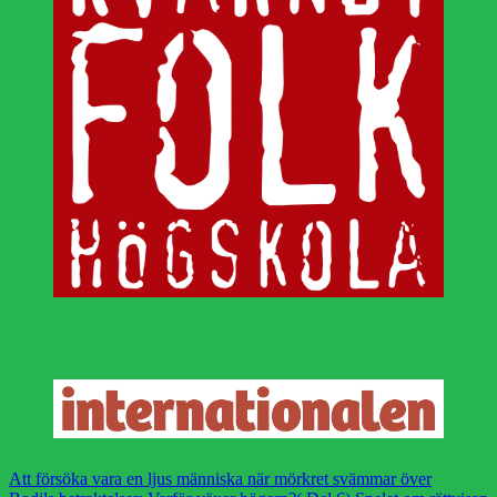
Att försöka vara en ljus människa när mörkret svämmar över