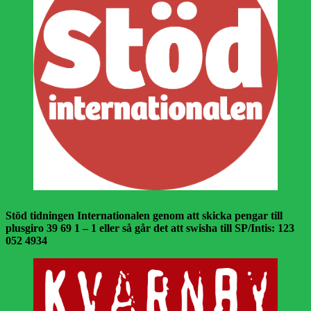
Stöd tidningen Internationalen genom att skicka pengar till
plusgiro 39 69 1 – 1 eller så går det att swisha till SP/Intis: 123
052 4934