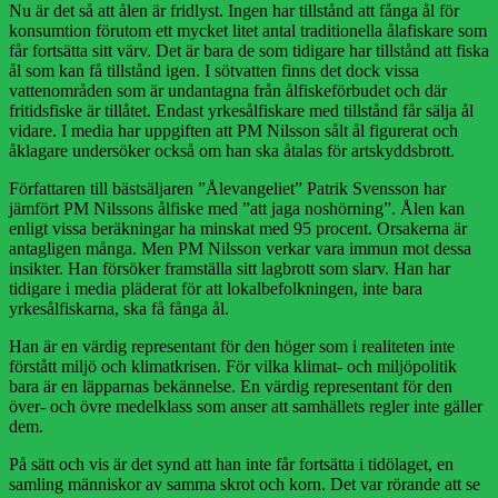
Nu är det så att ålen är fridlyst. Ingen har tillstånd att fånga ål för
konsumtion förutom ett mycket litet antal traditionella ålafiskare som
får fortsätta sitt värv. Det är bara de som tidigare har tillstånd att fiska
ål som kan få tillstånd igen. I sötvatten finns det dock vissa
vattenområden som är undantagna från ålfiskeförbudet och där
fritidsfiske är tillåtet. Endast yrkesålfiskare med tillstånd får sälja ål
vidare. I media har uppgiften att PM Nilsson sålt ål figurerat och
åklagare undersöker också om han ska åtalas för artskyddsbrott.
Författaren till bästsäljaren ”Ålevangeliet” Patrik Svensson har
jämfört PM Nilssons ålfiske med ”att jaga noshörning”. Ålen kan
enligt vissa beräkningar ha minskat med 95 procent. Orsakerna är
antagligen många. Men PM Nilsson verkar vara immun mot dessa
insikter. Han försöker framställa sitt lagbrott som slarv. Han har
tidigare i media pläderat för att lokalbefolkningen, inte bara
yrkesålfiskarna, ska få fånga ål.
Han är en värdig representant för den höger som i realiteten inte
förstått miljö och klimatkrisen. För vilka klimat- och miljöpolitik
bara är en läpparnas bekännelse. En värdig representant för den
över- och övre medelklass som anser att samhällets regler inte gäller
dem.
På sätt och vis är det synd att han inte får fortsätta i tidölaget, en
samling människor av samma skrot och korn. Det var rörande att se