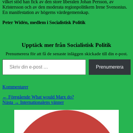
vilket stöd han fick av den store liberalen Johan Persson, av
Kristersson och av den moderata regionpolitikern Irene Svenonius.
En manifestation av högerns värdegemenskap.
Peter Widén, medlem i Socialistisk Politik
Upptäck mer från Socialistisk Politik
Prenumerera för att få de senaste inläggen skickade till din e-post.
Skriv din e-post …
Prenumerera
Kategorier
Kommentarer
Inläggsnavigering
Föregående
← Föregående
What would Marx do?
Nästa
inlägg:
Nästa →
Internationalens vänner
inlägg: