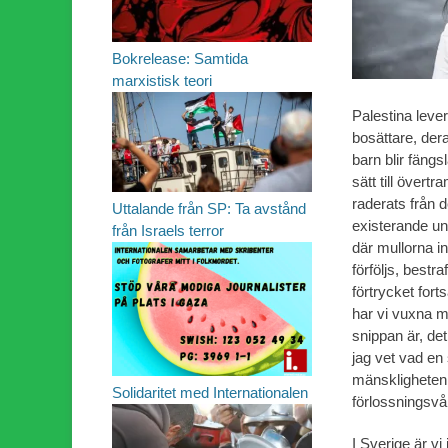
Bokrelease: Samtida
marxistisk teori
Palestina lever
bosättare, dera
barn blir fängs
sätt till övert
raderats från d
Uttalande från SP: Ta avstånd
existerande und
från Israels terror
där mullorna in
förföljs, bestr
förtrycket forts
har vi vuxna m
snippan är, det 
jag vet vad en 
mänskligheten i
Solidaritet med Internationalen
förlossningsvå
I Sverige är vi