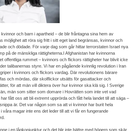
 kvinnor och barn i apartheid – de blir fråntagna sina hem av
s möjlighet att röra sig fritt i sitt eget land begränsas, kvinnor och
lade och dödade. För varje dag som går hittar terrorstaten Israel nya
ramp på de mänskliga rättigheterna.I Afghanistan har kvinnorna
et offentliga rummet – kvinnors och flickors rättigheter har blivit icke
er talibanernas styre. Vi har en pågående kvinnlig revolution i Iran
griper i kvinnors och flickors vardag. Där revolutionens bärare
affas och mördas, där skolflickor utsätts för gasattacker och
ätter, för att män vill diktera över hur kvinnor ska klä sig. I Sverige
än, män som sitter som domare i Hovrätten som inte vet vad
har fått oss att bli extremt upprörda och fått hela landet till att säga –
snippa är. Det var någon som sa att vi kvinnor har burit hela
 våra magar inte ens det leder till att vi får en fungerande
rd.
 inne i en lågkonjunktur och det blir inte bättre med högern som skär