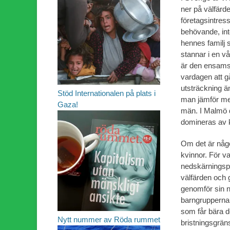
ner på välfärd
företagsintress
behövande, int
hennes familj 
stannar i en vå
är den ensams
vardagen att gå
utsträckning ä
Stöd Internationalen på plats i
man jämför med 
Gaza!
män. I Malmö dr
domineras av k
Om det är någo
kvinnor. För va
nedskärningspol
välfärden och gö
genomför sin n
barngrupperna p
som får bära d
Nytt nummer av Röda rummet
bristningsgräns