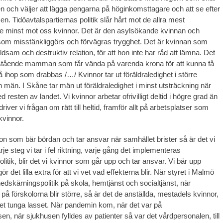
en och väljer att lägga pengarna på höginkomsttagare och att se efter
en. Tidöavtalspartiernas politik slår hårt mot de allra mest
e minst mot oss kvinnor. Det är den asylsökande kvinnan och
som misstänkliggörs och förvägras trygghet. Det är kvinnan som
ldsam och destruktiv relation, för att hon inte har råd att lämna. Det
tående mamman som får vända på varenda krona för att kunna få
 ihop som drabbas /…/ Kvinnor tar ut föräldraledighet i större
n män. I Skåne tar män ut föräldraledighet i minst utsträckning när
resten av landet. Vi kvinnor arbetar ofrivilligt deltid i högre grad än
iver vi frågan om rätt till heltid, framför allt på arbetsplatser som
vinnor.
n som bär bördan och tar ansvar när samhället brister så är det vi
rje steg vi tar i fel riktning, varje gång det implementeras
itik, blir det vi kvinnor som går upp och tar ansvar. Vi bär upp
r det lilla extra för att vi vet vad effekterna blir. När styret i Malmö
edskärningspolitik på skola, hemtjänst och socialtjänst, när
å förskolorna blir större, så är det de anställda, mestadels kvinnor,
et tunga lasset. När pandemin kom, när det var på
en, när sjukhusen fylldes av patienter så var det vårdpersonalen, till