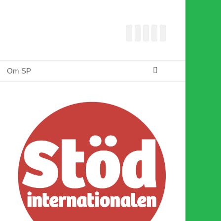
Facebook
E-
Webbflöde
Instagram
Webbplats
post
Sök
Om SP