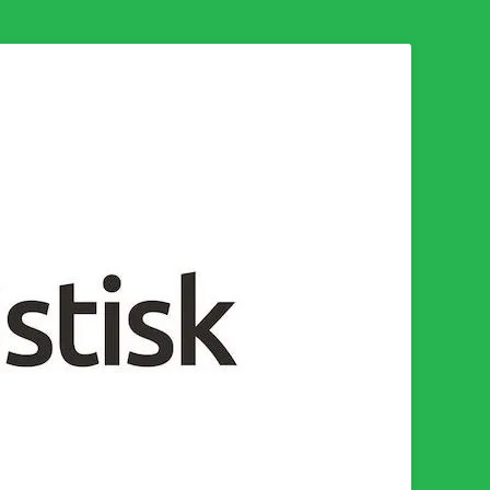
n för en socialistisk framtid!