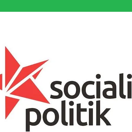
somfattande socialistiska Fjärde Internationalen och en viktig tillgång i kampe
k