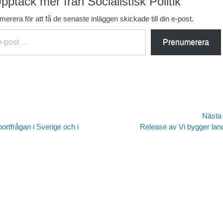
pptäck mer från Socialistisk Politik
erera för att få de senaste inläggen skickade till din e-post.
Prenumerera
avigering
Nästa
Nästa
bortfrågan i Sverige och i
Release av Vi bygger lan
inlägg: