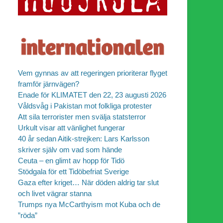
Vem gynnas av att regeringen prioriterar flyget
framför järnvägen?
Enade för KLIMATET den 22, 23 augusti 2026
Våldsvåg i Pakistan mot folkliga protester
Att sila terrorister men svälja statsterror
Urkult visar att vänlighet fungerar
40 år sedan Aitik-strejken: Lars Karlsson
skriver själv om vad som hände
Ceuta – en glimt av hopp för Tidö
Stödgala för ett Tidöbefriat Sverige
Gaza efter kriget… När döden aldrig tar slut
och livet vägrar stanna
Trumps nya McCarthyism mot Kuba och de
”röda”