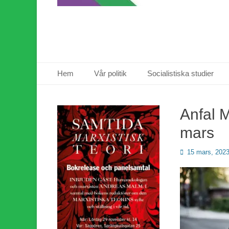
Primär meny
Hoppa
Hem
Vår politik
Socialistiska studier
till
innehåll
Anfal M
mars
Publicerad
15 mars, 202
den