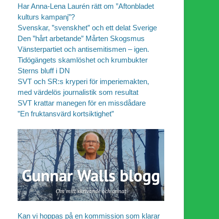
Har Anna-Lena Laurén rätt om ”Aftonbladet
kulturs kampanj”?
Svenskar, ”svenskhet” och ett delat Sverige
Den ”hårt arbetande” Mårten Skogsmus
Vänsterpartiet och antisemitismen – igen.
Tidögängets skamlöshet och krumbukter
Sterns bluff i DN
SVT och SR:s kryperi för imperiemakten,
med värdelös journalistik som resultat
SVT krattar manegen för en missdådare
”En fruktansvärd kortsiktighet”
Kan vi hoppas på en kommission som klarar