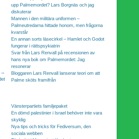
upp Palmemordet? Lars Borgnäs och jag
diskuterar
Mannen i den militära uniformen –
Palmeutredarna hittade honom, men frågorna
kvarstår
En annan sorts läsecirkel – Hamlet och Godot
fungerar i rättspsykiatrin
Svar från Lars Renvall på recensionen av
hans nya bok om Palmemordet: Jag
resonerar
 →
Bloggaren Lars Renvall lanserar teori om att
det
Palme sköts framifrån
Vänsterpartiets familjepaket
En dömd palestinier i Israel behöver inte vara
skyldig
Nya tips och tricks för Fediversum, den
sociala webben