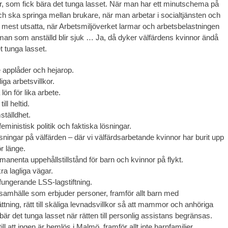
or, som fick bära det tunga lasset. När man har ett minutschema på
h ska springa mellan brukare, när man arbetar i socialtjänsten och
est utsatta, när Arbetsmiljöverket larmar och arbetsbelastningen
t man som anställd blir sjuk … Ja, då dyker välfärdens kvinnor ändå
t tunga lasset.
e applåder och hejarop.
iga arbetsvillkor.
lön för lika arbete.
ill heltid.
ställdhet.
eministisk politik och faktiska lösningar.
sningar på välfärden – där vi välfärdsarbetande kvinnor har burit upp
ör länge.
manenta uppehållstillstånd för barn och kvinnor på flykt.
ra lagliga vägar.
fungerande LSS-lagstiftning.
 samhälle som erbjuder personer, framför allt barn med
tning, rätt till skäliga levnadsvillkor så att mammor och anhöriga
 bär det tunga lasset när rätten till personlig assistans begränsas.
ill att ingen är hemlös i Malmö, framför allt inte barnfamiljer.