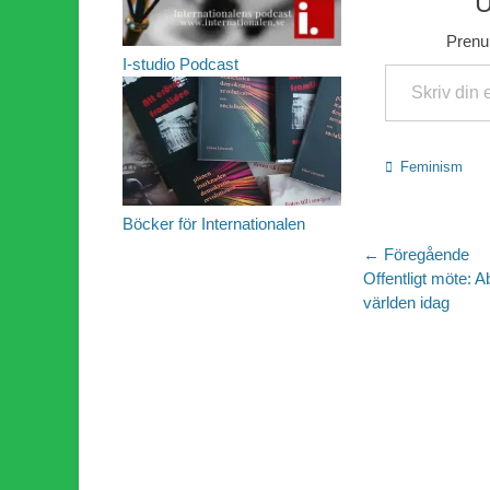
U
Prenum
Skriv din e-post …
I-studio Podcast
Kategorier
Feminism
Böcker för Internationalen
Inläggsn
← Föregående
Föregående
Offentligt möte: A
inlägg:
världen idag