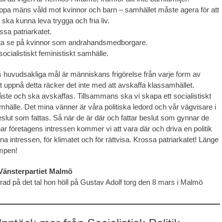
ppa mäns våld mot kvinnor och barn – samhället måste agera för att
ska kunna leva trygga och fria liv.
ssa patriarkatet.
uta se på kvinnor som andrahandsmedborgare.
socialistiskt feministiskt samhälle.
s huvudsakliga mål är människans frigörelse från varje form av
tt uppnå detta räcker det inte med att avskaffa klassamhället.
åste och ska avskaffas. Tillsammans ska vi skapa ett socialistiskt
amhälle. Det mina vänner är våra politiska ledord och vår vägvisare i
beslut som fattas. Så när de är där och fattar beslut som gynnar de
ar företagens intressen kommer vi att vara där och driva en politik
na intressen, för klimatet och för rättvisa. Krossa patriarkatet! Länge
mpen!
Vänsterpartiet Malmö
rad på det tal hon höll på Gustav Adolf torg den 8 mars i Malmö