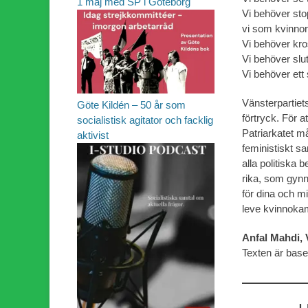
1 maj med SP i Göteborg
Vi behöver sto
vi som kvinnor 
Vi behöver kro
Vi behöver sl
Vi behöver ett 
Vänsterpartiet
Göte Kildén – 50 år som
förtryck. För a
socialistisk agitator och facklig
Patriarkatet m
aktivist
feministiskt s
alla politiska 
rika, som gynn
för dina och mi
leve kvinnoka
Anfal Mahdi, 
Texten är base