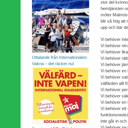
stor del kvinn
hemtjänsten oc
möter Malmös m
blir så hög at
upp och bär de
Vi behöver int
Vi behöver riml
Vi behöver lika 
Uttalande från Internationalen:
Vi behöver rätt t
Vakna – det räcker nu!
Vi behöver jäm
Vi behöver en f
Vi behöver sat
välfärden allt f
Vi behöver per
Vi behöver säk
Vi behöver en 
Vi behöver ett
funktionsnedsät
inte går in och
Vi behöver se t