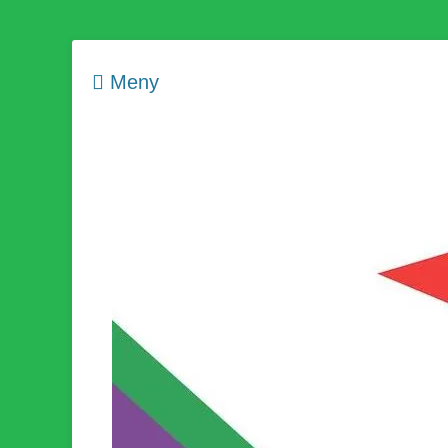
Meny
Som medlem i Socialistisk Politik är du medlem i den värld
Socialistisk Politi