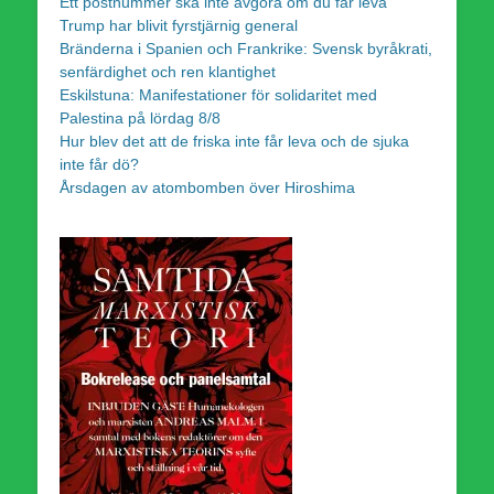
Ett postnummer ska inte avgöra om du får leva
Trump har blivit fyrstjärnig general
Bränderna i Spanien och Frankrike: Svensk byråkrati,
senfärdighet och ren klantighet
Eskilstuna: Manifestationer för solidaritet med
Palestina på lördag 8/8
Hur blev det att de friska inte får leva och de sjuka
inte får dö?
Årsdagen av atombomben över Hiroshima