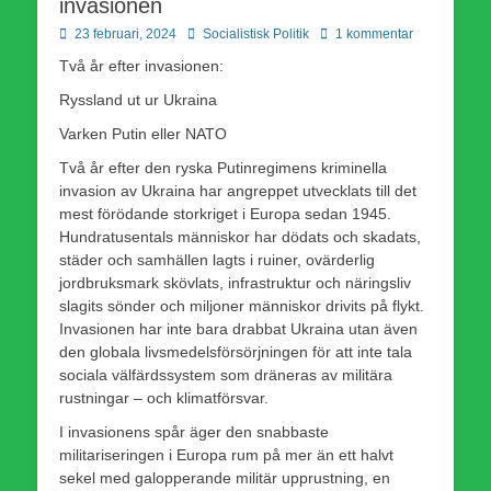
invasionen
Publicerad
Författare
23 februari, 2024
Socialistisk Politik
1 kommentar
den
Två år efter invasionen:
Ryssland ut ur Ukraina
Varken Putin eller NATO
Två år efter den ryska Putinregimens kriminella
invasion av Ukraina har angreppet utvecklats till det
mest förödande storkriget i Europa sedan 1945.
Hundratusentals människor har dödats och skadats,
städer och samhällen lagts i ruiner, ovärderlig
jordbruksmark skövlats, infrastruktur och näringsliv
slagits sönder och miljoner människor drivits på flykt.
Invasionen har inte bara drabbat Ukraina utan även
den globala livsmedelsförsörjningen för att inte tala
sociala välfärdssystem som dräneras av militära
rustningar – och klimatförsvar.
I invasionens spår äger den snabbaste
militariseringen i Europa rum på mer än ett halvt
sekel med galopperande militär upprustning, en