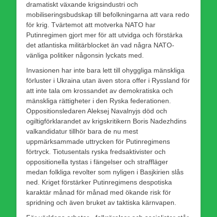
dramatiskt växande krigsindustri och
mobiliseringsbudskap till befolkningarna att vara redo
för krig. Tvärtemot att motverka NATO har
Putinregimen gjort mer för att utvidga och förstärka
det atlantiska militärblocket än vad några NATO-
vänliga politiker någonsin lyckats med.
Invasionen har inte bara lett till ohyggliga mänskliga
förluster i Ukraina utan även stora offer i Ryssland för
att inte tala om krossandet av demokratiska och
mänskliga rättigheter i den Ryska federationen.
Oppositionsledaren Aleksej Navalnyjs död och
ogiltigförklarandet av krigskritikern Boris Nadezhdins
valkandidatur tillhör bara de nu mest
uppmärksammade uttrycken för Putinregimens
förtryck. Tiotusentals ryska fredsaktivister och
oppositionella tystas i fängelser och straffläger
medan folkliga revolter som nyligen i Basjkirien slås
ned. Kriget förstärker Putinregimens despotiska
karaktär månad för månad med ökande risk för
spridning och även bruket av taktiska kärnvapen.