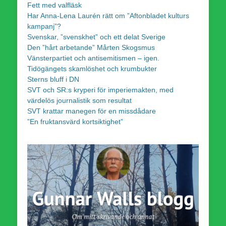
Fett med valfläsk
Har Anna-Lena Laurén rätt om ”Aftonbladet kulturs
kampanj”?
Svenskar, ”svenskhet” och ett delat Sverige
Den ”hårt arbetande” Mårten Skogsmus
Vänsterpartiet och antisemitismen – igen.
Tidögängets skamlöshet och krumbukter
Sterns bluff i DN
SVT och SR:s kryperi för imperiemakten, med
värdelös journalistik som resultat
SVT krattar manegen för en missdådare
”En fruktansvärd kortsiktighet”