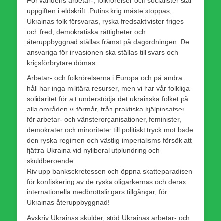
För världens arbetar-, folkrörelser och socialister står
uppgiften i eldskrift: Putins krig måste stoppas,
Ukrainas folk försvaras, ryska fredsaktivister friges
och fred, demokratiska rättigheter och
återuppbyggnad ställas främst på dagordningen. De
ansvariga för invasionen ska ställas till svars och
krigsförbrytare dömas.
Arbetar- och folkrörelserna i Europa och på andra
håll har inga militära resurser, men vi har vår folkliga
solidaritet för att understödja det ukrainska folket på
alla områden vi förmår, från praktiska hjälpinsatser
för arbetar- och vänsterorganisationer, feminister,
demokrater och minoriteter till politiskt tryck mot både
den ryska regimen och västlig imperialisms försök att
fjättra Ukraina vid nyliberal utplundring och
skuldberoende.
Riv upp banksekretessen och öppna skatteparadisen
för konfiskering av de ryska oligarkernas och deras
internationella medbrottslingars tillgångar, för
Ukrainas återuppbyggnad!
Avskriv Ukrainas skulder, stöd Ukrainas arbetar- och