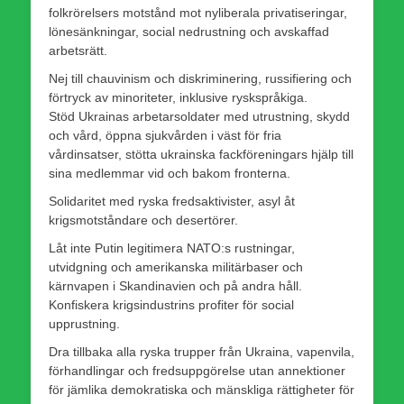
folkrörelsers motstånd mot nyliberala privatiseringar,
lönesänkningar, social nedrustning och avskaffad
arbetsrätt.
Nej till chauvinism och diskriminering, russifiering och
förtryck av minoriteter, inklusive ryskspråkiga.
Stöd Ukrainas arbetarsoldater med utrustning, skydd
och vård, öppna sjukvården i väst för fria
vårdinsatser, stötta ukrainska fackföreningars hjälp till
sina medlemmar vid och bakom fronterna.
Solidaritet med ryska fredsaktivister, asyl åt
krigsmotståndare och desertörer.
Låt inte Putin legitimera NATO:s rustningar,
utvidgning och amerikanska militärbaser och
kärnvapen i Skandinavien och på andra håll.
Konfiskera krigsindustrins profiter för social
upprustning.
Dra tillbaka alla ryska trupper från Ukraina, vapenvila,
förhandlingar och fredsuppgörelse utan annektioner
för jämlika demokratiska och mänskliga rättigheter för