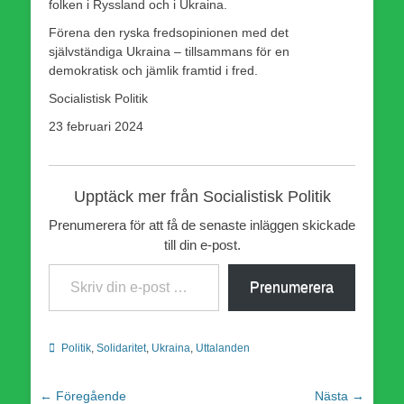
folken i Ryssland och i Ukraina.
Förena den ryska fredsopinionen med det
självständiga Ukraina – tillsammans för en
demokratisk och jämlik framtid i fred.
Socialistisk Politik
23 februari 2024
Upptäck mer från Socialistisk Politik
Prenumerera för att få de senaste inläggen skickade
till din e-post.
Skriv din e-post …
Prenumerera
Kategorier
Politik
,
Solidaritet
,
Ukraina
,
Uttalanden
Inläggsnavigering
← Föregående
Nästa →