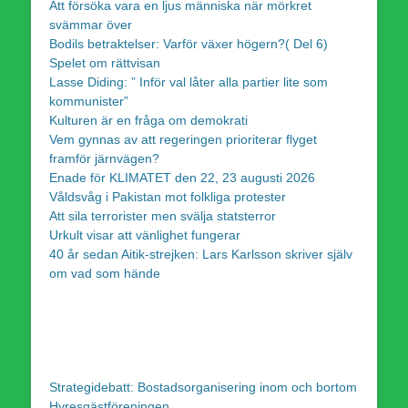
Att försöka vara en ljus människa när mörkret
svämmar över
Bodils betraktelser: Varför växer högern?( Del 6)
Spelet om rättvisan
Lasse Diding: ” Inför val låter alla partier lite som
kommunister”
Kulturen är en fråga om demokrati
Vem gynnas av att regeringen prioriterar flyget
framför järnvägen?
Enade för KLIMATET den 22, 23 augusti 2026
Våldsvåg i Pakistan mot folkliga protester
Att sila terrorister men svälja statsterror
Urkult visar att vänlighet fungerar
40 år sedan Aitik-strejken: Lars Karlsson skriver själv
om vad som hände
Strategidebatt: Bostadsorganisering inom och bortom
Hyresgästföreningen