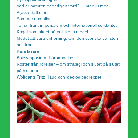
Vad är naturen egentligen värd? – Intervju med
Alyssa Battistoni
Sommarinsamling
Tema: Iran, imperialism och internationell solidaritet
Kriget som slutet på politikens medel
Modet att vara enhörning: Om den svenska vänstern
och Iran
Kära läsare
Boksymposium: Förbannelsen
Röster från rörelser – om strategi och slutet på slutet
på historien
Wolfgang Fritz Haug och ideologibegreppet