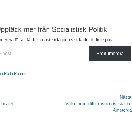
pptäck mer från Socialistisk Politik
erera för att få de senaste inläggen skickade till din e-post.
Prenumerera
rna Röda Rummet
avigering
Nästa
Nästa
tionalen
Välkommen till ekosocialistisk skol
inlägg:
Amsterda