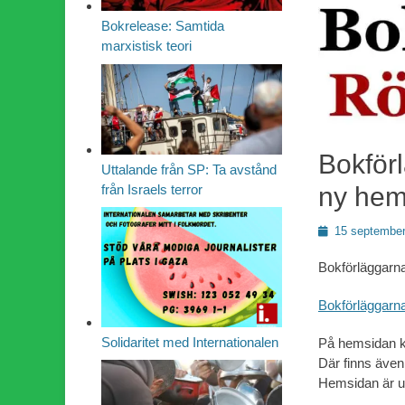
Bokrelease: Samtida
marxistisk teori
Bokför
Uttalande från SP: Ta avstånd
ny hem
från Israels terror
Publicerad
15 september
den
Bokförläggarn
Bokförläggar
Solidaritet med Internationalen
På hemsidan ka
Där finns även 
Hemsidan är u