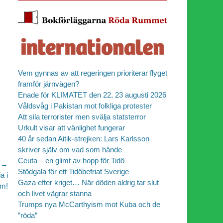
Vem gynnas av att regeringen prioriterar flyget
framför järnvägen?
Enade för KLIMATET den 22, 23 augusti 2026
Våldsvåg i Pakistan mot folkliga protester
Att sila terrorister men svälja statsterror
Urkult visar att vänlighet fungerar
40 år sedan Aitik-strejken: Lars Karlsson
skriver själv om vad som hände
Ceuta – en glimt av hopp för Tidö
 →
Stödgala för ett Tidöbefriat Sverige
a i
Gaza efter kriget… När döden aldrig tar slut
m!
och livet vägrar stanna
Trumps nya McCarthyism mot Kuba och de
”röda”