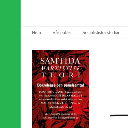
Primär meny
Hoppa
Hem
Vår politik
Socialistiska studier
till
innehåll