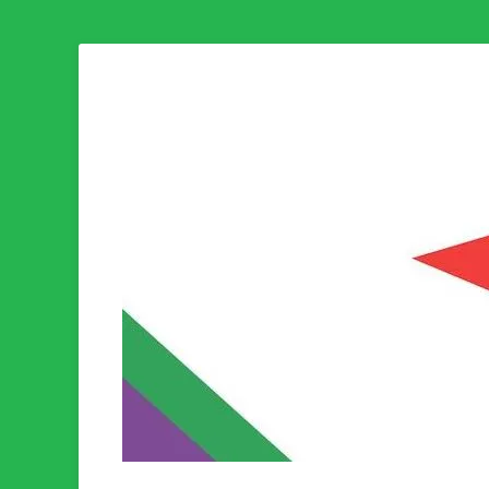
Som medlem i Socialistisk Politik är du medlem i den värld
Socialistisk Politi