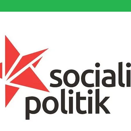
somfattande socialistiska Fjärde Internationalen och en viktig tillgång i kampe
k