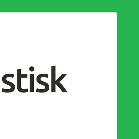
n för en socialistisk framtid!