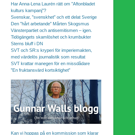
Har Anna-Lena Laurén rätt om ”Aftonbladet
kulturs kampanj”?
Svenskar, ”svenskhet” och ett delat Sverige
Den ”hårt arbetande” Mårten Skogsmus
Vänsterpartiet och antisemitismen – igen.
Tidögängets skamlöshet och krumbukter
Sterns bluff i DN
SVT och SR:s kryperi för imperiemakten,
med värdelös journalistik som resultat
SVT krattar manegen för en missdådare
”En fruktansvärd kortsiktighet”
Kan vi hoppas på en kommission som klarar