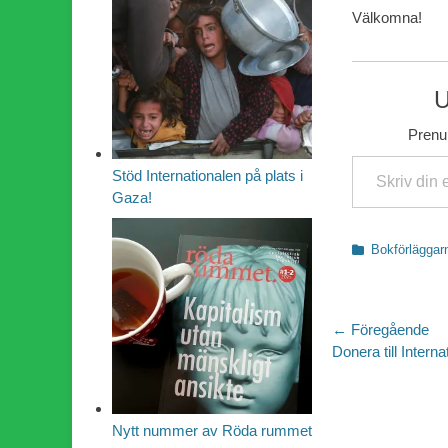
Välkomna!
U
Prenum
Skriv din e-post …
Stöd Internationalen på plats i
Gaza!
Kategorier
Bokförlägga
Inläggsn
← Föregående
Föregående
Donera till Interna
inlägg:
Nytt nummer av Röda rummet