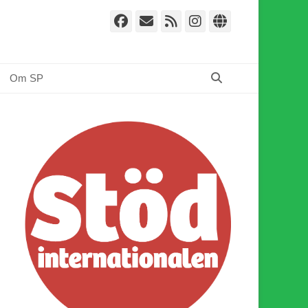
Facebook
E-
Webbflöde
Instagram
Webbplat
post
Sök
Om SP