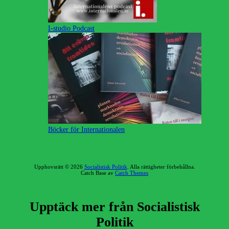
I-studio Podcast
Böcker för Internationalen
Upphovsrätt © 2026
Socialistisk Politik
. Alla rättigheter förbehållna.
Catch Base av
Catch Themes
Rulla
upp
Upptäck mer från Socialistisk
Politik