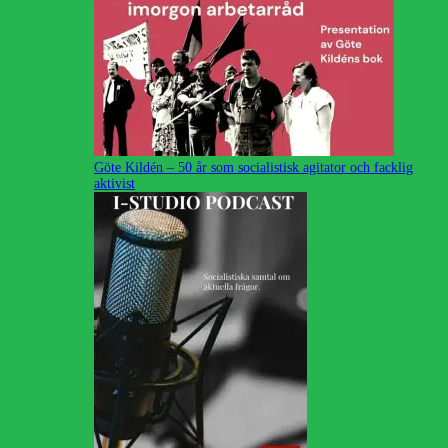
Göte Kildén – 50 år som socialistisk agitator och facklig
aktivist