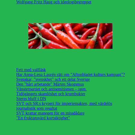
Wolfgang Fritz Haug och ideologibegreppet
Fett med valfläsk
Har Anna-Lena Laurén rätt om ”Aftonbladet kulturs kampanj”?
Svenskar, ”svenskhet” och ett delat Sverige
Den ”hårt arbetande” Mårten Skogsmus
Vänsterpartiet och antisemitismen – igen.
Tidögängets skamlöshet och krumbukter
Sterns bluff i DN
SVT och SR:s kryperi för imperiemakten, med värdelös
journalistik som resultat
SVT krattar manegen för en missdådare
”En fruktansvärd kortsiktighet”