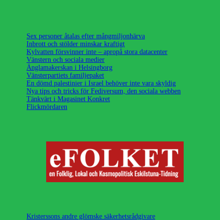
Sex personer åtalas efter mångmiljonhärva
Inbrott och stölder minskar kraftigt
Kylvatten försvinner inte – apropå stora datacenter
Vänstern och sociala medier
Änglamakerskan i Helsingborg
Vänsterpartiets familjepaket
En dömd palestinier i Israel behöver inte vara skyldig
Nya tips och tricks för Fediversum, den sociala webben
Tänkvärt i Magasinet Konkret
Flickmördaren
Kristerssons andre glömske säkerhetsrådgivare