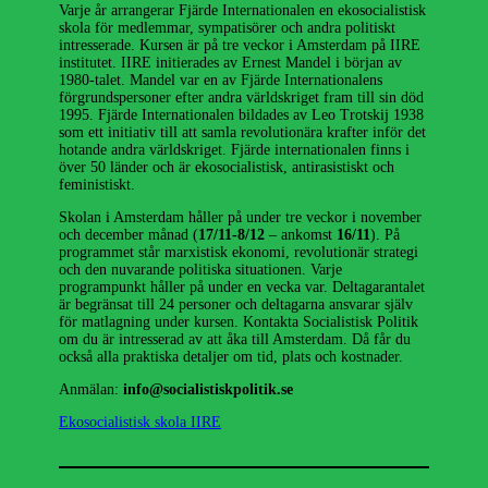
Varje år arrangerar Fjärde Internationalen en ekosocialistisk
skola för medlemmar, sympatisörer och andra politiskt
intresserade. Kursen är på tre veckor i Amsterdam på IIRE
institutet. IIRE initierades av Ernest Mandel i början av
1980-talet. Mandel var en av Fjärde Internationalens
förgrundspersoner efter andra världskriget fram till sin död
1995. Fjärde Internationalen bildades av Leo Trotskij 1938
som ett initiativ till att samla revolutionära krafter inför det
hotande andra världskriget. Fjärde internationalen finns i
över 50 länder och är ekosocialistisk, antirasistiskt och
feministiskt.
Skolan i Amsterdam håller på under tre veckor i november
och december månad (
17/11-8/12
– ankomst
16/11
). På
programmet står marxistisk ekonomi, revolutionär strategi
och den nuvarande politiska situationen. Varje
programpunkt håller på under en vecka var. Deltagarantalet
är begränsat till 24 personer och deltagarna ansvarar själv
för matlagning under kursen. Kontakta Socialistisk Politik
om du är intresserad av att åka till Amsterdam. Då får du
också alla praktiska detaljer om tid, plats och kostnader.
Anmälan:
info@socialistiskpolitik.se
Ekosocialistisk skola IIRE