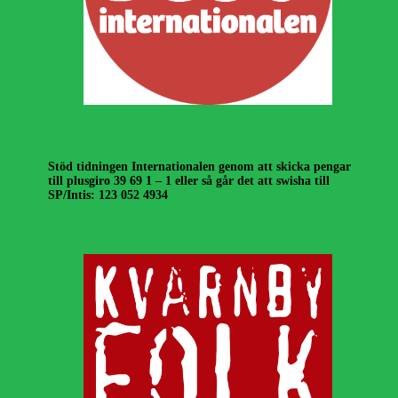
Stöd tidningen Internationalen genom att skicka pengar
till plusgiro 39 69 1 – 1 eller så går det att swisha till
SP/Intis: 123 052 4934