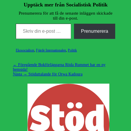
Upptäck mer från Socialistisk Politik
Prenumerera för att få de senaste inläggen skickade
till din e-post.
Skriv din e-post …
Prenumerera
Kategorier
Ekosocialism
,
Fjärde Internationalen
,
Politik
Inläggsnavigering
Föregående
← Föregående
Bokförläggarna Röda Rummet har en ny
inlägg:
hemsida!
Nästa
Nästa →
Stöduttalande för Orwa Kadoura
inlägg: