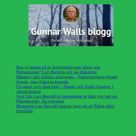
Kan vi hoppas på en kommission som klarar upp
Palmemordet? Lars Borgnäs och jag diskuterar
Mannen i den militära uniformen – Palmeutredarna hittade
honom, men frågorna kvarstår
En annan sorts läsecirkel – Hamlet och Godot fungerar i
rättspsykiatrin
Svar från Lars Renvall på recensionen av hans nya bok om
Palmemordet: Jag resonerar
Bloggaren Lars Renvall lanserar teori om att Palme sköts
framifrån