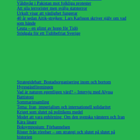
Våldsvåg i Pakistan mot folkliga protester
Att sila terrorister men svälja statsterror
Urkult visar att vänlighet fungerar
40 år sedan Aitik-strejken: Lars Karlsson skriver själv om vad
som hände
Ceuta – en glimt av hopp för Tidö
Stödgala för ett Tidöbefriat Sverige
Strategidebatt: Bostadsorganisering inom och bortom
Hyresgästföreningen
Vad är naturen egentligen värd? – Intervju med Alyssa
Battistoni
Sommarinsamling
Tema: Iran, imperialism och internationell solidaritet
Kriget som slutet på politikens medel
Modet att vara enhörning: Om den svenska vänstern och Iran
Kära läsare
Boksymposium: Förbannelsen
Röster från rörelser – om strategi och slutet på slutet på
historien