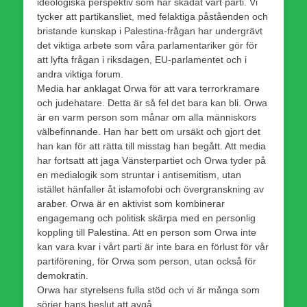
ideologiska perspektiv som har skadat vårt parti. Vi
tycker att partikansliet, med felaktiga påståenden och
bristande kunskap i Palestina-frågan har undergrävt
det viktiga arbete som våra parlamentariker gör för
att lyfta frågan i riksdagen, EU-parlamentet och i
andra viktiga forum.
Media har anklagat Orwa för att vara terrorkramare
och judehatare. Detta är så fel det bara kan bli. Orwa
är en varm person som månar om alla människors
välbefinnande. Han har bett om ursäkt och gjort det
han kan för att rätta till misstag han begått. Att media
har fortsatt att jaga Vänsterpartiet och Orwa tyder på
en medialogik som struntar i antisemitism, utan
istället hänfaller åt islamofobi och övergranskning av
araber. Orwa är en aktivist som kombinerar
engagemang och politisk skärpa med en personlig
koppling till Palestina. Att en person som Orwa inte
kan vara kvar i vårt parti är inte bara en förlust för vår
partiförening, för Orwa som person, utan också för
demokratin.
Orwa har styrelsens fulla stöd och vi är många som
sörjer hans beslut att avgå.