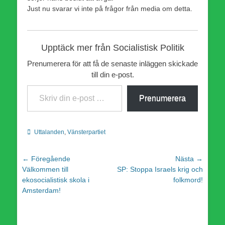
Just nu svarar vi inte på frågor från media om detta.
Upptäck mer från Socialistisk Politik
Prenumerera för att få de senaste inläggen skickade
till din e-post.
Skriv din e-post …
Prenumerera
Kategorier
Uttalanden
,
Vänsterpartiet
Inläggsnavigering
← Föregående
Nästa →
Föregående
Nästa
Välkommen till
SP: Stoppa Israels krig och
inlägg:
inlägg:
ekosocialistisk skola i
folkmord!
Amsterdam!