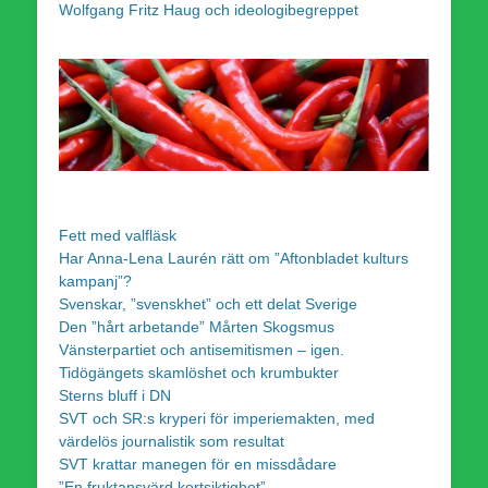
Wolfgang Fritz Haug och ideologibegreppet
Fett med valfläsk
Har Anna-Lena Laurén rätt om ”Aftonbladet kulturs
kampanj”?
Svenskar, ”svenskhet” och ett delat Sverige
Den ”hårt arbetande” Mårten Skogsmus
Vänsterpartiet och antisemitismen – igen.
Tidögängets skamlöshet och krumbukter
Sterns bluff i DN
SVT och SR:s kryperi för imperiemakten, med
värdelös journalistik som resultat
SVT krattar manegen för en missdådare
”En fruktansvärd kortsiktighet”