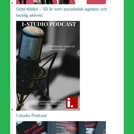
Göte Kildén – 50 år som socialistisk agitator och
facklig aktivist
I-studio Podcast