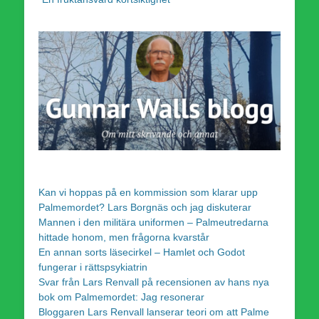
Kan vi hoppas på en kommission som klarar upp
Palmemordet? Lars Borgnäs och jag diskuterar
Mannen i den militära uniformen – Palmeutredarna
hittade honom, men frågorna kvarstår
En annan sorts läsecirkel – Hamlet och Godot
fungerar i rättspsykiatrin
Svar från Lars Renvall på recensionen av hans nya
bok om Palmemordet: Jag resonerar
Bloggaren Lars Renvall lanserar teori om att Palme