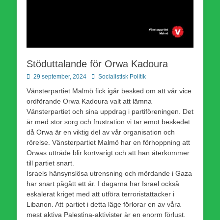
Stöduttalande för Orwa Kadoura
Publicerad
Författare
29 september, 2024
Socialistisk Politik
den
Vänsterpartiet Malmö fick igår besked om att vår vice
ordförande Orwa Kadoura valt att lämna
Vänsterpartiet och sina uppdrag i partiföreningen. Det
är med stor sorg och frustration vi tar emot beskedet
då Orwa är en viktig del av vår organisation och
rörelse. Vänsterpartiet Malmö har en förhoppning att
Orwas utträde blir kortvarigt och att han återkommer
till partiet snart.
Israels hänsynslösa utrensning och mördande i Gaza
har snart pågått ett år. I dagarna har Israel också
eskalerat kriget med att utföra terroristattacker i
Libanon. Att partiet i detta läge förlorar en av våra
mest aktiva Palestina-aktivister är en enorm förlust.