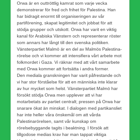
Orwa är en outtröttlig kamrat som varje vecka
demonstrerar för fred och frihet för Palestina. Han
har bidragit enormt till organiseringen av vår
partiförening, skapat legitimitet och jobbat för att
stödja grupper och utskott. Orwa har varit en viktig
kanal för Arabiska Vänstern och representerar röster
som annars har långt till den svenska politiken.
Vänsterpartiet Malmö är en del av Malmös Palestina-
rörelse och vi kommer att intensifiera vårt arbete mot
folkmordet i Gaza. Vi räknar med att vårt samarbete
med Orwa kommer att fortsätta i andra former.
Den mediala granskningen har varit påfrestande och
vi har stor förståelse för att en människa inte klarar
av hur mycket som helst. Vänsterpartiet Malmö har
försökt stödja Orwa men upplever att vi har
motarbetats av partiet centralt; pressen på Orwa har
snarare ökat än minskat. I dialogen med partikansliet
har inte heller våra önskemål om att vårda
Palestinarörelsen, samt vår kunskap om
rörelsebyggande tagits i beaktning. I försök att
tillgodose medias krav har man tappat viktiga