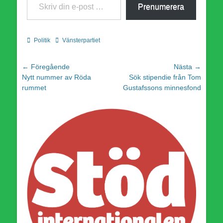
Prenumerera
Kategorier
Etiketter
Politik
Vänsterpartiet
Inläggsnavigering
← Föregående
Nästa →
Föregående
Nästa
Nytt nummer av Röda
Sök stipendie från Tom
inlägg:
inlägg:
rummet
Gustafssons minnesfond