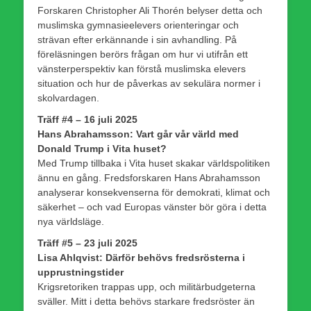
Forskaren Christopher Ali Thorén belyser detta och
muslimska gymnasieelevers orienteringar och
strävan efter erkännande i sin avhandling. På
föreläsningen berörs frågan om hur vi utifrån ett
vänsterperspektiv kan förstå muslimska elevers
situation och hur de påverkas av sekulära normer i
skolvardagen.
Träff #4 – 16 juli 2025
Hans Abrahamsson: Vart går vår värld med
Donald Trump i Vita huset?
Med Trump tillbaka i Vita huset skakar världspolitiken
ännu en gång. Fredsforskaren Hans Abrahamsson
analyserar konsekvenserna för demokrati, klimat och
säkerhet – och vad Europas vänster bör göra i detta
nya världsläge.
Träff #5 – 23 juli 2025
Lisa Ahlqvist: Därför behövs fredsrösterna i
upprustningstider
Krigsretoriken trappas upp, och militärbudgeterna
sväller. Mitt i detta behövs starkare fredsröster än