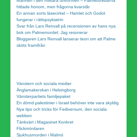
Mannen i den militära uniformen – Palmeutredarna
hittade honom, men frågorna kvarstår
En annan sorts läsecirkel – Hamlet och Godot
fungerar i rättspsykiatrin
Svar från Lars Renvall på recensionen av hans nya
bok om Palmemordet: Jag resonerar
Bloggaren Lars Renvall lanserar teori om att Palme
sköts framifrån
Vänstern och sociala medier
Änglamakerskan i Helsingborg
Vänsterpartiets familjepaket
En dömd palestinier i Israel behöver inte vara skyldig
Nya tips och tricks för Fediversum, den sociala
webben
Tänkvärt i Magasinet Konkret
Flickmördaren
Sjukhusmorden i Malmö