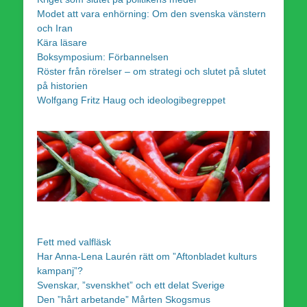
Modet att vara enhörning: Om den svenska vänstern
och Iran
Kära läsare
Boksymposium: Förbannelsen
Röster från rörelser – om strategi och slutet på slutet
på historien
Wolfgang Fritz Haug och ideologibegreppet
Fett med valfläsk
Har Anna-Lena Laurén rätt om ”Aftonbladet kulturs
kampanj”?
Svenskar, ”svenskhet” och ett delat Sverige
Den ”hårt arbetande” Mårten Skogsmus