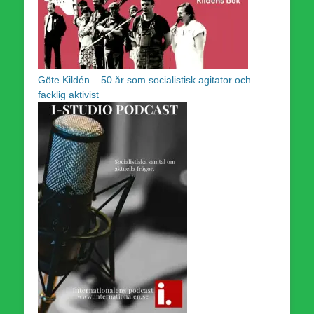
Göte Kildén – 50 år som socialistisk agitator och
facklig aktivist