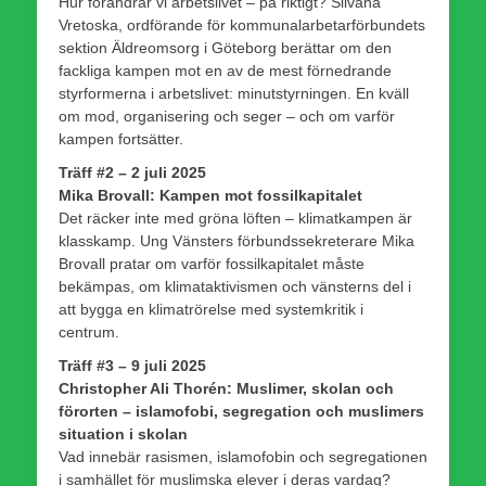
Hur förändrar vi arbetslivet – på riktigt? Silvana
Vretoska, ordförande för kommunalarbetarförbundets
sektion Äldreomsorg i Göteborg berättar om den
fackliga kampen mot en av de mest förnedrande
styrformerna i arbetslivet: minutstyrningen. En kväll
om mod, organisering och seger – och om varför
kampen fortsätter.
Träff #2 – 2 juli 2025
Mika Brovall: Kampen mot fossilkapitalet
Det räcker inte med gröna löften – klimatkampen är
klasskamp. Ung Vänsters förbundssekreterare Mika
Brovall pratar om varför fossilkapitalet måste
bekämpas, om klimataktivismen och vänsterns del i
att bygga en klimatrörelse med systemkritik i
centrum.
Träff #3 – 9 juli 2025
Christopher Ali Thorén: Muslimer, skolan och
förorten – islamofobi, segregation och muslimers
situation i skolan
Vad innebär rasismen, islamofobin och segregationen
i samhället för muslimska elever i deras vardag?