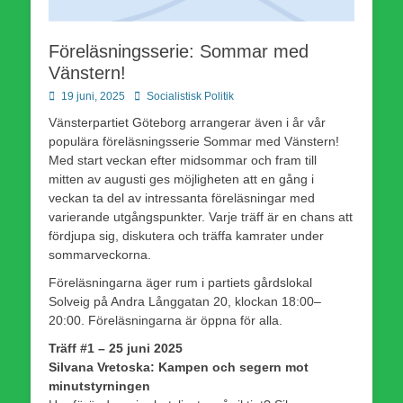
Föreläsningsserie: Sommar med
Vänstern!
Publicerad
Författare
19 juni, 2025
Socialistisk Politik
den
Vänsterpartiet Göteborg arrangerar även i år vår
populära föreläsningsserie Sommar med Vänstern!
Med start veckan efter midsommar och fram till
mitten av augusti ges möjligheten att en gång i
veckan ta del av intressanta föreläsningar med
varierande utgångspunkter. Varje träff är en chans att
fördjupa sig, diskutera och träffa kamrater under
sommarveckorna.
Föreläsningarna äger rum i partiets gårdslokal
Solveig på Andra Långgatan 20, klockan 18:00–
20:00. Föreläsningarna är öppna för alla.
Träff #1 – 25 juni 2025
Silvana Vretoska: Kampen och segern mot
minutstyrningen