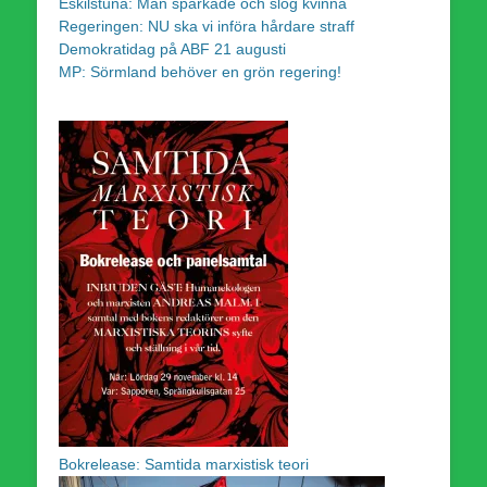
Eskilstuna: Man sparkade och slog kvinna
Regeringen: NU ska vi införa hårdare straff
Demokratidag på ABF 21 augusti
MP: Sörmland behöver en grön regering!
Bokrelease: Samtida marxistisk teori