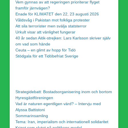
Vem gynnas av att regeringen prioriterar flyget
framför järnvägen?
Enade för KLIMATET den 22, 23 augusti 2026
Våldsvåg i Pakistan mot folkliga protester
Att sila terrorister men svälja statsterror
Urkult visar att vänlighet fungerar
40 år sedan Aitik-strejken: Lars Karlsson skriver själv
om vad som hände
Ceuta – en glimt av hopp för Tidö
Stödgala för ett Tidöbefriat Sverige
Strategidebatt: Bostadsorganisering inom och bortom
Hyresgästföreningen
Vad är naturen egentligen värd? – Intervju med
Alyssa Battistoni
Sommarinsamling
Tema: Iran, imperialism och internationell solidaritet
Kriget som slutet på politikens medel