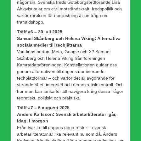
någonsin. Svenska freds Göteborgsordförande Lisa
Ahlqvist talar om civil motståndskraft, fredspolitik och
varför rörelsen för nedrustning är en fråga om
framtidshopp.
Träff #6 – 30 juli 2025
Samuel Skånberg och Helena Viking: Alternativa
sociala medier till techjättarna
Vad finns bortom Meta, Google och X? Samuel
Skånberg och Helena Viking från föreningen
Kamratdataföreningen. Konstellationen guidar oss
genom alternativen till dagens dominerande
techplattformar – och varför det är avgörande för
yttrandefrihet, integritet och demokratisk kontroll. Och
hur man kan tänka för att navigera kring dessa frågor
teoretiskt, politiskt och praktiskt.
Träff #7 – 6 augusti 2025
Anders Karlsson: Svensk arbetarlitteratur igår,
idag, i morgon
Från Ivar Lo till dagens unga röster – svensk
arbetarlitteratur är lika relevant nu som då. Anders
Karlsson, från tidskriften Röda rummets redaktion, tar