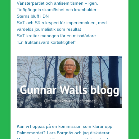
Vänsterpartiet och antisemitismen – igen.
Tidögängets skamlöshet och krumbukter
Sterns bluff i DN
SVT och SR:s kryperi för imperiemakten, med
värdelös journalistik som resultat
SVT krattar manegen för en missdådare
”En fruktansvärd kortsiktighet”
Kan vi hoppas på en kommission som klarar upp
Palmemordet? Lars Borgnäs och jag diskuterar