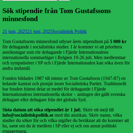
efter:
Sök stipendie från Tom Gustafssons
minnesfond
Publicerad
Författare
21 juni, 2025
21 juni, 2025
Socialistisk Politik
den
Tom Gustafssons minnesfond utlyser årets stipendium på
5 000 kr
för deltagande i socialistiska studier. I år kommer vi att prioritera
ansökningar som rör deltagande i Fjärde Internationalens
internationella sommarläger i Belgien 19-26 juli. Men medlemmar
och sympatisörer i SP och i Fjärde Internationalen kan söka även för
andra ändamål.
Fonden bildades 1987 till minne av Tom Gustafsson (1947-87) en
ledande kamrat och pionjär inom Socialistiska Partiet. Traditionellt
har fonden främst delat ut medel för deltagande i Fjärde
Internationalens internationella skolor – antingen det gällt svenska
deltagare eller deltagare från det globala Syd.
Sista datum att söka stipendiet är 1 jul
i. Skriv ett mejl till
info@socialistiskpolitik.se
med din ansökan. Skriv namn, vilka
studier du söker för och vilka utgifter du beräknar att du kommer att
ha, samt om du är medlem i SP eller ej och om annat politiskt
engagemang.