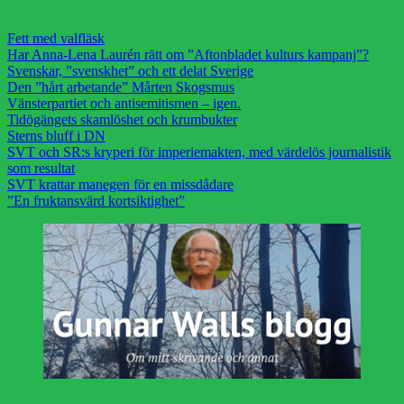
Fett med valfläsk
Har Anna-Lena Laurén rätt om ”Aftonbladet kulturs kampanj”?
Svenskar, ”svenskhet” och ett delat Sverige
Den ”hårt arbetande” Mårten Skogsmus
Vänsterpartiet och antisemitismen – igen.
Tidögängets skamlöshet och krumbukter
Sterns bluff i DN
SVT och SR:s kryperi för imperiemakten, med värdelös journalistik
som resultat
SVT krattar manegen för en missdådare
”En fruktansvärd kortsiktighet”