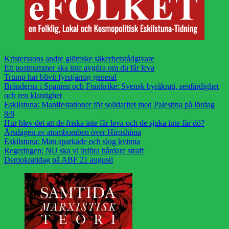
Kristerssons andre glömske säkerhetsrådgivare
Ett postnummer ska inte avgöra om du får leva
Trump har blivit fyrstjärnig general
Bränderna i Spanien och Frankrike: Svensk byråkrati, senfärdighet
och ren klantighet
Eskilstuna: Manifestationer för solidaritet med Palestina på lördag
8/8
Hur blev det att de friska inte får leva och de sjuka inte får dö?
Årsdagen av atombomben över Hiroshima
Eskilstuna: Man sparkade och slog kvinna
Regeringen: NU ska vi införa hårdare straff
Demokratidag på ABF 21 augusti