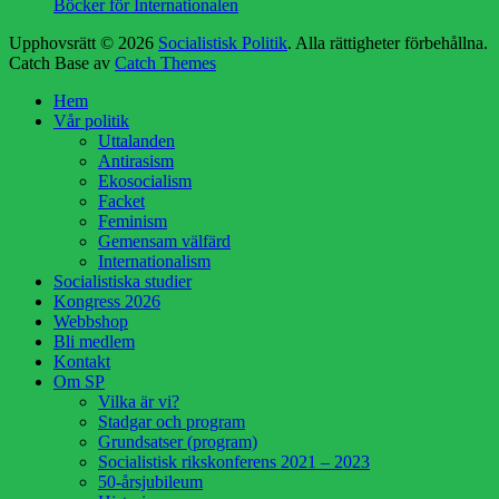
Böcker för Internationalen
Upphovsrätt © 2026
Socialistisk Politik
. Alla rättigheter förbehållna.
Catch Base av
Catch Themes
Rulla
Hem
upp
Vår politik
Uttalanden
Antirasism
Ekosocialism
Facket
Feminism
Gemensam välfärd
Internationalism
Socialistiska studier
Kongress 2026
Webbshop
Bli medlem
Kontakt
Om SP
Vilka är vi?
Stadgar och program
Grundsatser (program)
Socialistisk rikskonferens 2021 – 2023
50-årsjubileum