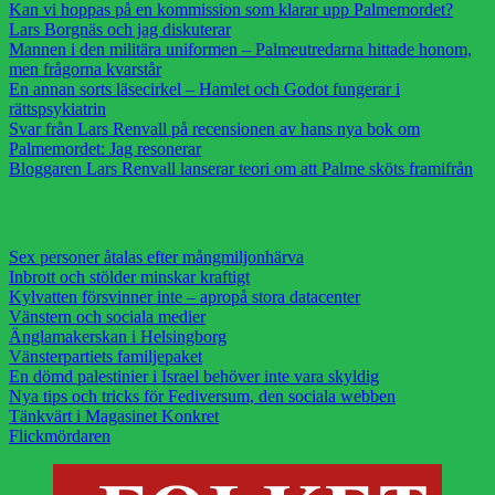
Kan vi hoppas på en kommission som klarar upp Palmemordet?
Lars Borgnäs och jag diskuterar
Mannen i den militära uniformen – Palmeutredarna hittade honom,
men frågorna kvarstår
En annan sorts läsecirkel – Hamlet och Godot fungerar i
rättspsykiatrin
Svar från Lars Renvall på recensionen av hans nya bok om
Palmemordet: Jag resonerar
Bloggaren Lars Renvall lanserar teori om att Palme sköts framifrån
Sex personer åtalas efter mångmiljonhärva
Inbrott och stölder minskar kraftigt
Kylvatten försvinner inte – apropå stora datacenter
Vänstern och sociala medier
Änglamakerskan i Helsingborg
Vänsterpartiets familjepaket
En dömd palestinier i Israel behöver inte vara skyldig
Nya tips och tricks för Fediversum, den sociala webben
Tänkvärt i Magasinet Konkret
Flickmördaren