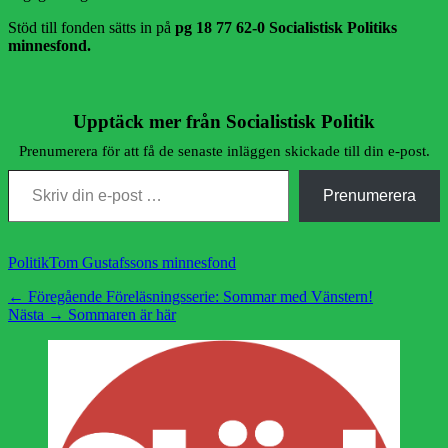
Stöd till fonden sätts in på
pg 18 77 62-0 Socialistisk Politiks
minnesfond.
Upptäck mer från Socialistisk Politik
Prenumerera för att få de senaste inläggen skickade till din e-post.
Skriv din e-post …
Prenumerera
Kategorier
Etiketter
Politik
Tom Gustafssons minnesfond
Inläggsnavigering
Föregående
← Föregående
Föreläsningsserie: Sommar med Vänstern!
Nästa
inlägg:
Nästa →
Sommaren är här
inlägg: