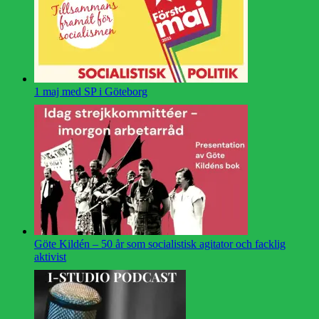
1 maj med SP i Göteborg
Göte Kildén – 50 år som socialistisk agitator och facklig
aktivist