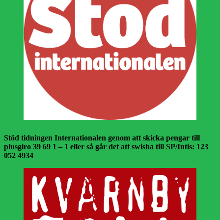
Stöd tidningen Internationalen genom att skicka pengar till
plusgiro 39 69 1 – 1 eller så går det att swisha till SP/Intis: 123
052 4934