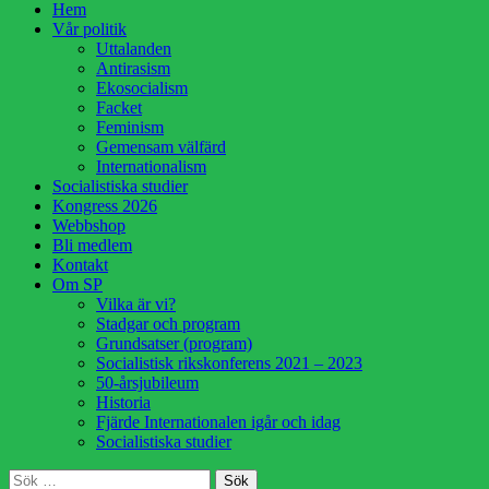
Hoppa
Hem
till
Vår politik
innehåll
Uttalanden
Antirasism
Ekosocialism
Facket
Feminism
Gemensam välfärd
Internationalism
Socialistiska studier
Kongress 2026
Webbshop
Bli medlem
Kontakt
Om SP
Vilka är vi?
Stadgar och program
Grundsatser (program)
Socialistisk rikskonferens 2021 – 2023
50-årsjubileum
Historia
Fjärde Internationalen igår och idag
Socialistiska studier
Sök
Sök