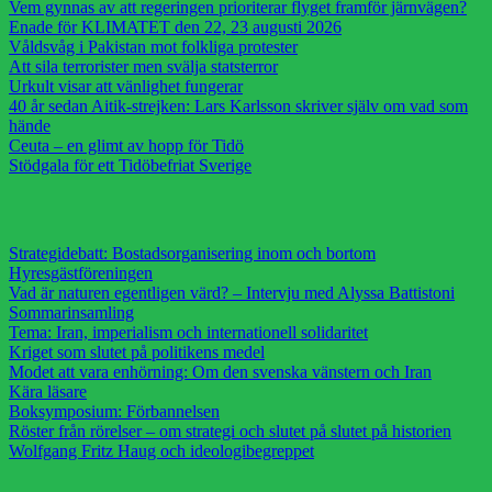
Vem gynnas av att regeringen prioriterar flyget framför järnvägen?
Enade för KLIMATET den 22, 23 augusti 2026
Våldsvåg i Pakistan mot folkliga protester
Att sila terrorister men svälja statsterror
Urkult visar att vänlighet fungerar
40 år sedan Aitik-strejken: Lars Karlsson skriver själv om vad som
hände
Ceuta – en glimt av hopp för Tidö
Stödgala för ett Tidöbefriat Sverige
Strategidebatt: Bostadsorganisering inom och bortom
Hyresgästföreningen
Vad är naturen egentligen värd? – Intervju med Alyssa Battistoni
Sommarinsamling
Tema: Iran, imperialism och internationell solidaritet
Kriget som slutet på politikens medel
Modet att vara enhörning: Om den svenska vänstern och Iran
Kära läsare
Boksymposium: Förbannelsen
Röster från rörelser – om strategi och slutet på slutet på historien
Wolfgang Fritz Haug och ideologibegreppet