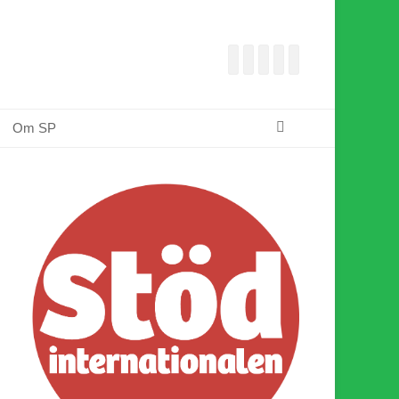
Facebook
E-
Webbflöde
Instagram
Webbplats
post
Sök
Om SP