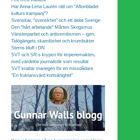
Har Anna-Lena Laurén rätt om ”Aftonbladet
kulturs kampanj”?
Svenskar, ”svenskhet” och ett delat Sverige
Den ”hårt arbetande” Mårten Skogsmus
Vänsterpartiet och antisemitismen – igen.
Tidögängets skamlöshet och krumbukter
Sterns bluff i DN
SVT och SR:s kryperi för imperiemakten,
med värdelös journalistik som resultat
SVT krattar manegen för en missdådare
”En fruktansvärd kortsiktighet”