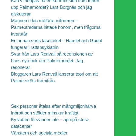
Kan vi hoppas på en kommission som klarar
upp Palmemordet? Lars Borgnäs och jag
diskuterar
Mannen i den militära uniformen –
Palmeutredarna hittade honom, men frågorna
kvarstår
En annan sorts läsecirkel – Hamlet och Godot
fungerar i rättspsykiatrin
Svar från Lars Renvall på recensionen av
hans nya bok om Palmemordet: Jag
resonerar
Bloggaren Lars Renvall lanserar teori om att
Palme sköts framifrån
Sex personer åtalas efter mångmiljonhärva
Inbrott och stölder minskar kraftigt
Kylvatten försvinner inte – apropå stora
datacenter
Vänstern och sociala medier