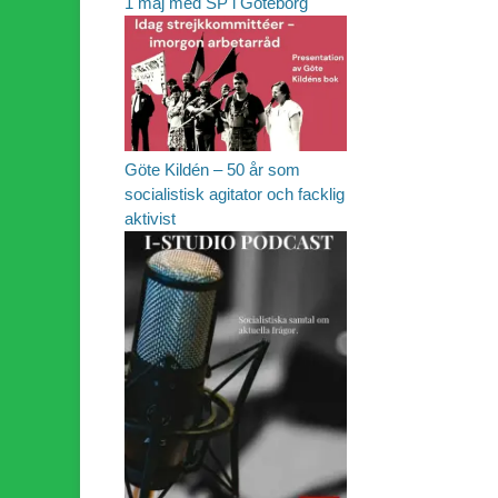
1 maj med SP i Göteborg
Göte Kildén – 50 år som
socialistisk agitator och facklig
aktivist