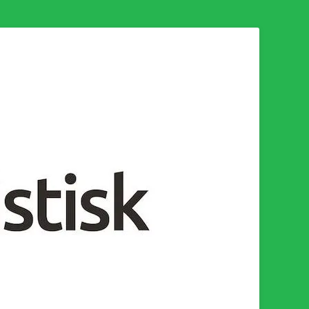
n för en socialistisk framtid!