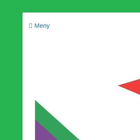
Meny
Som medlem i Socialistisk Politik är du medlem i den värld
Socialistisk Politi