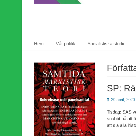
Primär meny
Hoppa
Hem
Vår politik
Socialistiska studier
till
innehåll
Författ
SP: Rä
Publicerad
29 april, 2020
den
Tisdag: SAS va
snabbt på att ö
att slå alla hi