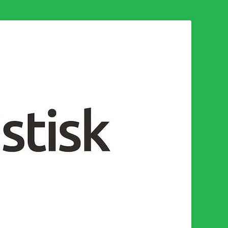
n för en socialistisk framtid!