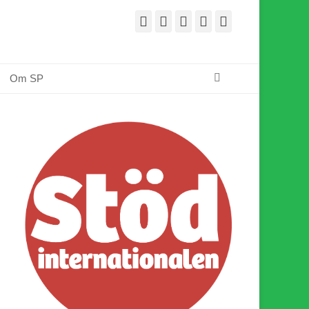
Facebook
E-
Webbflöde
Instagram
Webbplats
post
Sök
Om SP