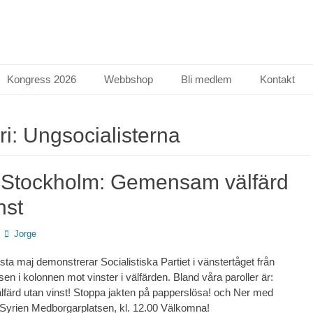
Kongress 2026
Webbshop
Bli medlem
Kontakt
ri:
Ungsocialisterna
i Stockholm: Gemensam välfärd
nst
Författare
Jorge
ta maj demonstrerar Socialistiska Partiet i vänstertåget från
en i kolonnen mot vinster i välfärden. Bland våra paroller är:
ärd utan vinst! Stoppa jakten på papperslösa! och Ner med
 Syrien Medborgarplatsen, kl. 12.00 Välkomna!