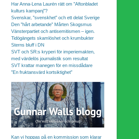
Har Anna-Lena Laurén rätt om ”Aftonbladet
kulturs kampanj”?
Svenskar, ”svenskhet” och ett delat Sverige
Den ”hårt arbetande” Mårten Skogsmus
Vänsterpartiet och antisemitismen – igen.
Tidögängets skamlöshet och krumbukter
Sterns bluff i DN
SVT och SR:s kryperi för imperiemakten,
med värdelös journalistik som resultat
SVT krattar manegen för en missdådare
”En fruktansvärd kortsiktighet”
Kan vi hoppas på en kommission som klarar