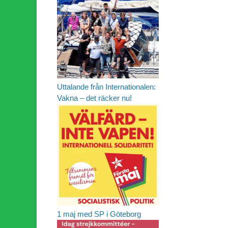
Uttalande från Internationalen:
Vakna – det räcker nu!
1 maj med SP i Göteborg