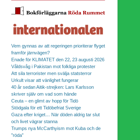
Vem gynnas av att regeringen prioriterar flyget
framför järnvägen?
Enade för KLIMATET den 22, 23 augusti 2026
Våldsvåg i Pakistan mot folkliga protester
Att sila terrorister men svälja statsterror
Urkult visar att vänlighet fungerar
40 år sedan Aitik-strejken: Lars Karlsson
skriver själv om vad som hände
Ceuta – en glimt av hopp för Tidö
Stödgala för ett Tidöbefriat Sverige
Gaza efter kriget… När döden aldrig tar slut
och livet vägrar stanna
Trumps nya McCarthyism mot Kuba och de
”röda”