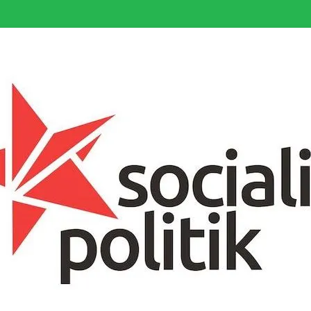
somfattande socialistiska Fjärde Internationalen och en viktig tillgång i kampe
k