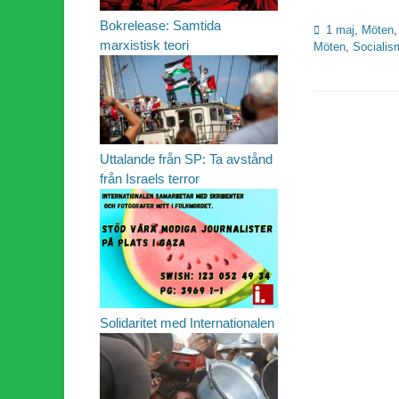
Bokrelease: Samtida
Kategorier
1 maj
,
Möten
marxistisk teori
Möten
,
Socialis
Uttalande från SP: Ta avstånd
från Israels terror
Solidaritet med Internationalen