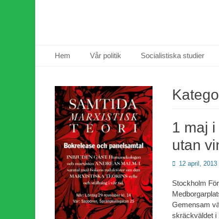
Primär meny
Hoppa
Hem
Vår politik
Socialistiska studier
till
innehåll
Katego
1 maj 
utan vi
Publicerad
12 april, 2013
den
Stockholm Förs
Medborgarplats
Gemensam välf
skräckväldet i