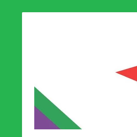
Som medlem i Socialistisk Politik är du medlem i den värld
Socialistisk Politi