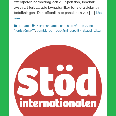
exempelvis barnbidrag och ATP-pension, innebar
avsevärt förbättrade levnadsvillkor för stora delar av
befolkningen. Den offentliga expansionen var […]
Läs
mer …
Kategorier
Etiketter
Ledare
6-timmars arbetsdag
,
äldrevården
,
Anneli
Nordström
,
ATP
,
barnbidrag
,
nedskärningspolitik
,
skatteintäkter