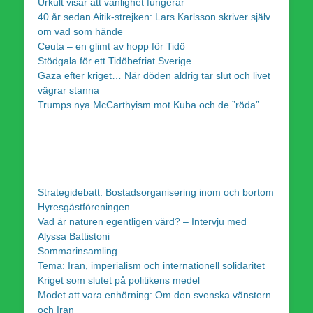
Urkult visar att vänlighet fungerar
40 år sedan Aitik-strejken: Lars Karlsson skriver själv
om vad som hände
Ceuta – en glimt av hopp för Tidö
Stödgala för ett Tidöbefriat Sverige
Gaza efter kriget… När döden aldrig tar slut och livet
vägrar stanna
Trumps nya McCarthyism mot Kuba och de ”röda”
Strategidebatt: Bostadsorganisering inom och bortom
Hyresgästföreningen
Vad är naturen egentligen värd? – Intervju med
Alyssa Battistoni
Sommarinsamling
Tema: Iran, imperialism och internationell solidaritet
Kriget som slutet på politikens medel
Modet att vara enhörning: Om den svenska vänstern
och Iran