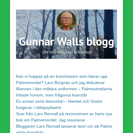
Kan vi hoppas på en kommission som klarar upp
Palmemordet? Lars Borgnäs och jag diskuterar
Mannen i den militära uniformen – Palmeutredarna
hittade honom, men frågorna kvarstår
En annan sorts läsecirkel – Hamlet och Godot
fungerar i rättspsykiatrin
Svar från Lars Renvall på recensionen av hans nya
bok om Palmemordet: Jag resonerar
Bloggaren Lars Renvall lanserar teori om att Palme
sköts framifrån