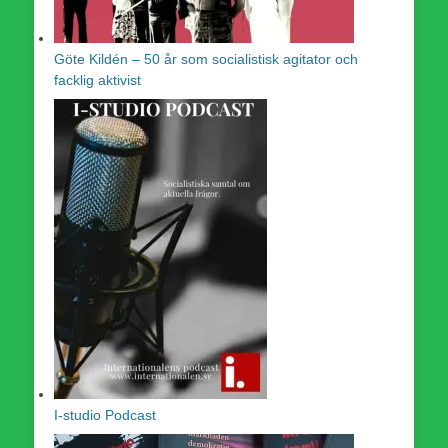
Göte Kildén – 50 år som socialistisk agitator och
facklig aktivist
I-studio Podcast