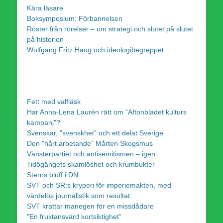
Kära läsare
Boksymposium: Förbannelsen
Röster från rörelser – om strategi och slutet på slutet
på historien
Wolfgang Fritz Haug och ideologibegreppet
Fett med valfläsk
Har Anna-Lena Laurén rätt om ”Aftonbladet kulturs
kampanj”?
Svenskar, ”svenskhet” och ett delat Sverige
Den ”hårt arbetande” Mårten Skogsmus
Vänsterpartiet och antisemitismen – igen.
Tidögängets skamlöshet och krumbukter
Sterns bluff i DN
SVT och SR:s kryperi för imperiemakten, med
värdelös journalistik som resultat
SVT krattar manegen för en missdådare
”En fruktansvärd kortsiktighet”