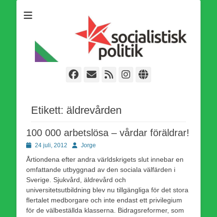
Som medlem i Socialistisk Politik är du medlem i den
Socialistisk Politik
världsomfattande socialistiska Fjärde Internationalen och en viktig
tillgång i kampen för en socialistisk framtid!
Facebook
E-
Webbflöde
Instagram
Webbplats
post
Etikett:
äldrevården
100 000 arbetslösa – vårdar föräldrar!
Publicerad
Författare
24 juli, 2012
Jorge
den
Årtiondena efter andra världskrigets slut innebar en
omfattande utbyggnad av den sociala välfärden i
Sverige. Sjukvård, äldrevård och
universitetsutbildning blev nu tillgängliga för det stora
flertalet medborgare och inte endast ett privilegium
för de välbeställda klasserna. Bidragsreformer, som